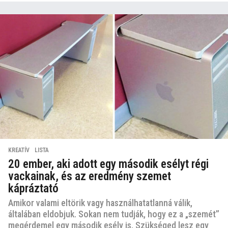
KREATÍV
,
LISTA
20 ember, aki adott egy második esélyt régi
vackainak, és az eredmény szemet
kápráztató
Amikor valami eltörik vagy használhatatlanná válik,
általában eldobjuk. Sokan nem tudják, hogy ez a „szemét”
megérdemel egy második esély is. Szükséged lesz egy