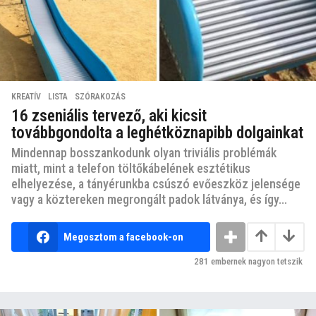
KREATÍV
,
LISTA
,
SZÓRAKOZÁS
16 zseniális tervező, aki kicsit
továbbgondolta a leghétköznapibb dolgainkat
Mindennap bosszankodunk olyan triviális problémák
miatt, mint a telefon töltőkábelének esztétikus
elhelyezése, a tányérunkba csúszó evőeszköz jelensége
vagy a köztereken megrongált padok látványa, és így...
Megosztom a facebook-on
281
embernek nagyon tetszik