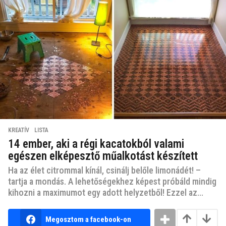
KREATÍV
,
LISTA
14 ember, aki a régi kacatokból valami
egészen elképesztő műalkotást készített
Ha az élet citrommal kínál, csinálj belőle limonádét! –
tartja a mondás. A lehetőségekhez képest próbáld mindig
kihozni a maximumot egy adott helyzetből! Ezzel az...
Megosztom a facebook-on