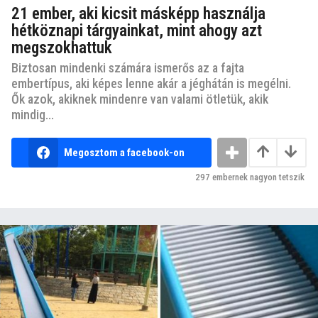
21 ember, aki kicsit másképp használja
hétköznapi tárgyainkat, mint ahogy azt
megszokhattuk
Biztosan mindenki számára ismerős az a fajta
embertípus, aki képes lenne akár a jéghátán is megélni.
Ők azok, akiknek mindenre van valami ötletük, akik
mindig...
Megosztom a facebook-on
297
embernek nagyon tetszik