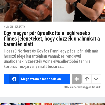
HUMOR
,
KREATÍV
Egy magyar pár újraalkotta a leghíresebb
filmes jeleneteket, hogy elűzzék unalmukat a
karantén alatt
Hosszú Norbert és Kovács Fanni egy pécsi pár, akik már
hosszú ideje karanténban vannak és rendkívül
unatkoznak. Szerették volna elviselhetőbbé tenni a
koronavírus-járvány miatt bezárva...
Megosztom a facebook-on
307
embernek nagyon tetszik