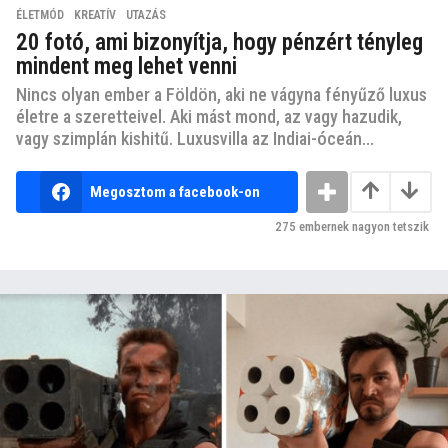
ÉLETMÓD
,
KREATÍV
,
UTAZÁS
20 fotó, ami bizonyítja, hogy pénzért tényleg
mindent meg lehet venni
Nincs olyan ember a Földön, aki ne vágyna fényűző luxus
életre a szeretteivel. Aki mást mond, az vagy hazudik,
vagy szimplán kishitű. Luxusvilla az Indiai-óceán...
Megosztom a facebook-on
275
embernek nagyon tetszik