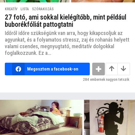
KREATÍV
,
LISTA
,
SZÓRAKOZÁS
27 fotó, ami sokkal kielégítőbb, mint például
buborékfóliát pattogtatni
Időről időre szükségünk van arra, hogy kikapcsoljuk az
agyunkat, és a folyamatos stressz, zaj és rohanás helyett
valami csendes, megnyugtató, meditatív dolgokkal
foglalkozzunk. Ez a...
Megosztom a facebook-on
284
embernek nagyon tetszik