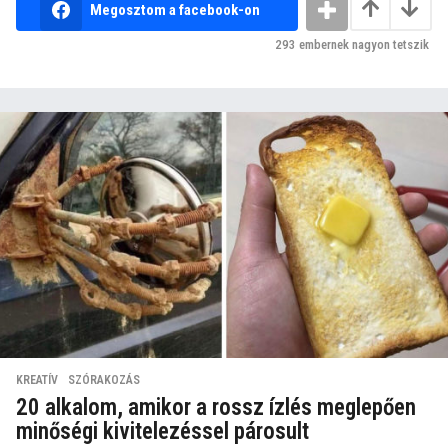
Megosztom a facebook-on
293
embernek nagyon tetszik
KREATÍV
,
SZÓRAKOZÁS
20 alkalom, amikor a rossz ízlés meglepően
minőségi kivitelezéssel párosult