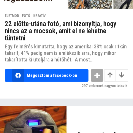
ÉLETMÓD
,
FOTÓ
,
KREATÍV
22 előtte-utána fotó, ami bizonyítja, hogy
nincs az a mocsok, amit el ne lehetne
tüntetni
Egy felmérés kimutatta, hogy az amerikai 33% csak ritkán
takarít, 41% pedig nem is emlékszik arra, hogy mikor
takarította ki utoljára a hűtőhét.. A most...
Megosztom a facebook-on
297
embernek nagyon tetszik