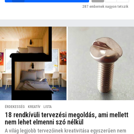
287
embernek nagyon tetszik
ÉRDEKESSÉG
,
KREATÍV
,
LISTA
18 rendkívüli tervezési megoldás, ami mellett
nem lehet elmenni szó nélkül
A világ legjobb tervezőinek kreativitása egyszerűen nem