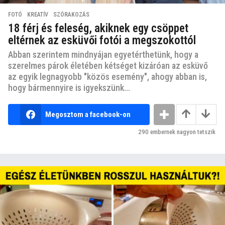
FOTÓ
,
KREATÍV
,
SZÓRAKOZÁS
18 férj és feleség, akiknek egy csöppet
eltérnek az esküvői fotói a megszokottól
Abban szerintem mindnyájan egyetérthetünk, hogy a
szerelmes párok életében kétséget kizáróan az esküvő
az egyik legnagyobb "közös esemény", ahogy abban is,
hogy bármennyire is igyekszünk...
Megosztom a facebook-on
290
embernek nagyon tetszik