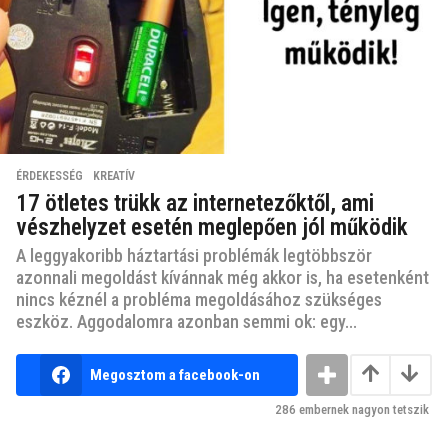
ÉRDEKESSÉG
,
KREATÍV
17 ötletes trükk az internetezőktől, ami
vészhelyzet esetén meglepően jól működik
A leggyakoribb háztartási problémák legtöbbször
azonnali megoldást kívánnak még akkor is, ha esetenként
nincs kéznél a probléma megoldásához szükséges
eszköz. Aggodalomra azonban semmi ok: egy...
Megosztom a facebook-on
286
embernek nagyon tetszik