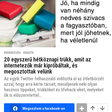
ÉRDEKESSÉG
,
KREATÍV
20 egyszerű hétköznapi trükk, amit az
internetezők már kipróbáltak, és
megosztottak velünk
Az egyik Twitter felhasználó indította el az ötletbörzét
azzal, hogy arra kérte társait, meséljenek neki olyan
hasznos tippeket, trükköket és lifehack-eket, melyeket
ők is előszeretettel...
Megosztom a facebook-on