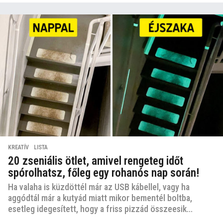
KREATÍV
,
LISTA
20 zseniális ötlet, amivel rengeteg időt
spórolhatsz, főleg egy rohanós nap során!
Ha valaha is küzdöttél már az USB kábellel, vagy ha
aggódtál már a kutyád miatt mikor bementél boltba,
esetleg idegesített, hogy a friss pizzád összeesik...