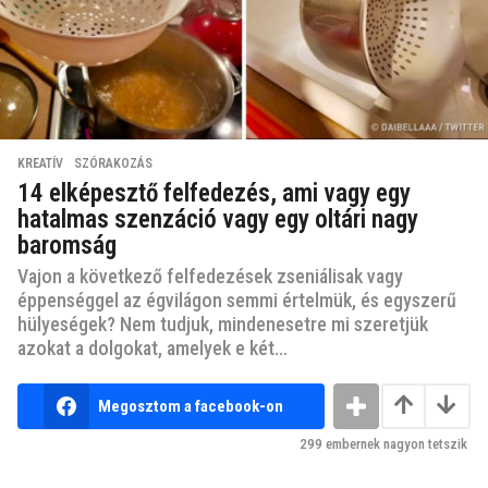
KREATÍV
,
SZÓRAKOZÁS
14 elképesztő felfedezés, ami vagy egy
hatalmas szenzáció vagy egy oltári nagy
baromság
Vajon a következő felfedezések zseniálisak vagy
éppenséggel az égvilágon semmi értelmük, és egyszerű
hülyeségek? Nem tudjuk, mindenesetre mi szeretjük
azokat a dolgokat, amelyek e két...
Megosztom a facebook-on
299
embernek nagyon tetszik