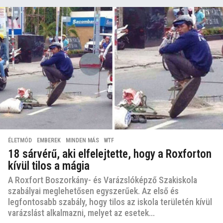
ÉLETMÓD
,
EMBEREK
,
MINDEN MÁS
,
WTF
18 sárvérű, aki elfelejtette, hogy a Roxforton
kívül tilos a mágia
A Roxfort Boszorkány- és Varázslóképző Szakiskola
szabályai meglehetősen egyszerűek. Az első és
legfontosabb szabály, hogy tilos az iskola területén kívül
varázslást alkalmazni, melyet az esetek...