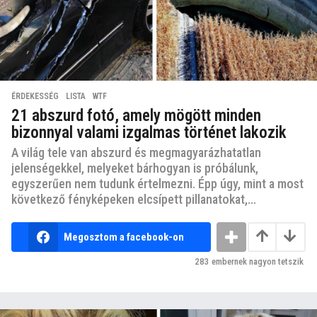
ÉRDEKESSÉG
,
LISTA
,
WTF
21 abszurd fotó, amely mögött minden
bizonnyal valami izgalmas történet lakozik
A világ tele van abszurd és megmagyarázhatatlan
jelenségekkel, melyeket bárhogyan is próbálunk,
egyszerűen nem tudunk értelmezni. Épp úgy, mint a most
következő fényképeken elcsípett pillanatokat,...
Megosztom a facebook-on
283
embernek nagyon tetszik