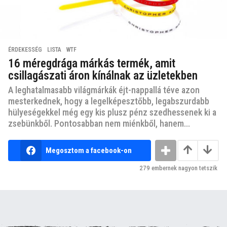
ÉRDEKESSÉG
,
LISTA
,
WTF
16 méregdrága márkás termék, amit
csillagászati áron kínálnak az üzletekben
A leghatalmasabb világmárkák éjt-nappallá téve azon
mesterkednek, hogy a legelképesztőbb, legabszurdabb
hülyeségekkel még egy kis plusz pénz szedhessenek ki a
zsebünkből. Pontosabban nem miénkből, hanem...
Megosztom a facebook-on
279
embernek nagyon tetszik