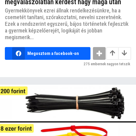
megválaszolatlan kérdést hagy maga után
Gyermekkönyvek ezrei állnak rendelkezésünkre, ha a
csemetét tanítani, szórakoztatni, nevelni szeretnénk.
Ezek a rendszerint egyszerű, bájos történetek fejlesztik
a gyermek képzelőerejét, logikáját és jobban
megismerik...
Megosztom a facebook-on
275
embernek nagyon tetszik