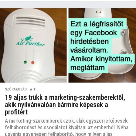
SZÓRAKOZÁS
,
WTF
19 aljas trükk a marketing-szakemberektől,
akik nyilvánvalóan bármire képesek a
profitért
A marketing-szakemberek azok, akik egyszerre képesek
felháborodást és csodálatot kiváltani az emberből. Néha
ugyanis egyenesen felháborító, hogy milyen aljas