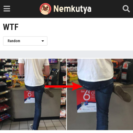
WTF
Random