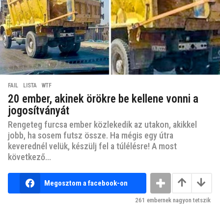
FAIL
,
LISTA
,
WTF
20 ember, akinek örökre be kellene vonni a
jogosítványát
Rengeteg furcsa ember közlekedik az utakon, akikkel
jobb, ha sosem futsz össze. Ha mégis egy útra
keverednél velük, készülj fel a túlélésre! A most
következő...
Megosztom a facebook-on
261
embernek nagyon tetszik