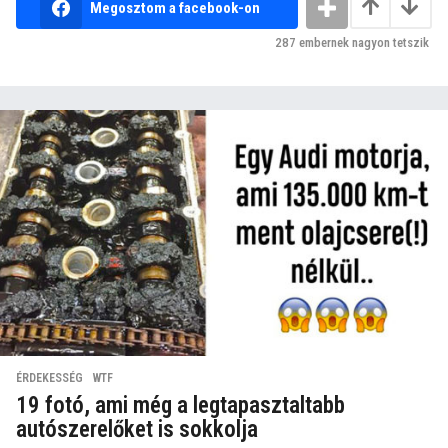
Megosztom a facebook-on
287
embernek nagyon tetszik
ÉRDEKESSÉG
,
WTF
19 fotó, ami még a legtapasztaltabb
autószerelőket is sokkolja