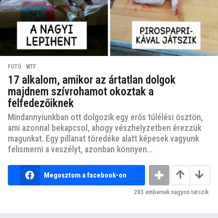
FOTÓ
,
WTF
17 alkalom, amikor az ártatlan dolgok
majdnem szívrohamot okoztak a
felfedezőiknek
Mindannyiunkban ott dolgozik egy erős túlélési ösztön,
ami azonnal bekapcsol, ahogy vészhelyzetben érezzük
magunkat. Egy pillanat töredéke alatt képesek vagyunk
felismerni a veszélyt, azonban könnyen...
Megosztom a facebook-on
283
embernek nagyon tetszik