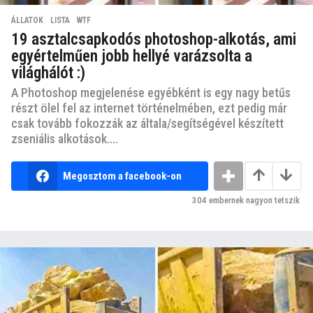
ÁLLATOK
,
LISTA
,
WTF
19 asztalcsapkodós photoshop-alkotás, ami
egyértelműen jobb hellyé varázsolta a
világhálót :)
A Photoshop megjelenése egyébként is egy nagy betűs
részt ölel fel az internet történelmében, ezt pedig már
csak tovább fokozzák az általa/segítségével készített
zseniális alkotások....
Megosztom a facebook-on
304
embernek nagyon tetszik