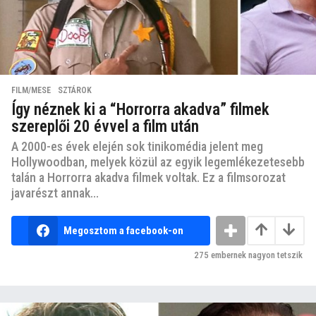
FILM/MESE
,
SZTÁROK
Így néznek ki a “Horrorra akadva” filmek
szereplői 20 évvel a film után
A 2000-es évek elején sok tinikomédia jelent meg
Hollywoodban, melyek közül az egyik legemlékezetesebb
talán a Horrorra akadva filmek voltak. Ez a filmsorozat
javarészt annak...
Megosztom a facebook-on
275
embernek nagyon tetszik