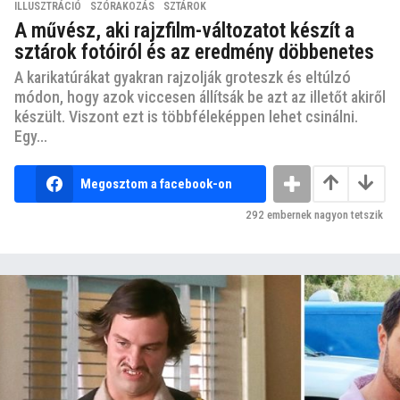
ILLUSZTRÁCIÓ
,
SZÓRAKOZÁS
,
SZTÁROK
A művész, aki rajzfilm-változatot készít a
sztárok fotóiról és az eredmény döbbenetes
A karikatúrákat gyakran rajzolják groteszk és eltúlzó
módon, hogy azok viccesen állítsák be azt az illetőt akiről
készült. Viszont ezt is többféleképpen lehet csinálni.
Egy...
Megosztom a facebook-on
292
embernek nagyon tetszik