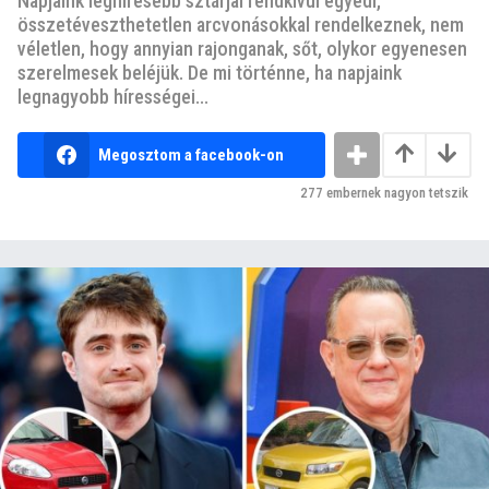
Napjaink leghíresebb sztárjai rendkívül egyedi,
összetéveszthetetlen arcvonásokkal rendelkeznek, nem
véletlen, hogy annyian rajonganak, sőt, olykor egyenesen
szerelmesek beléjük. De mi történne, ha napjaink
legnagyobb hírességei...
Megosztom a facebook-on
277
embernek nagyon tetszik