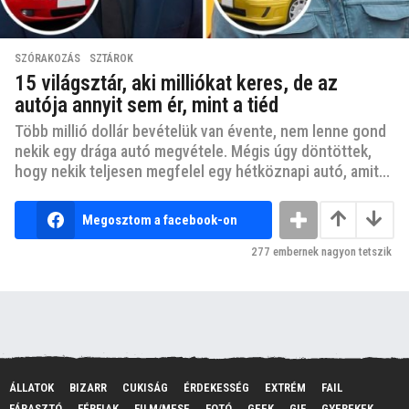
SZÓRAKOZÁS
,
SZTÁROK
15 világsztár, aki milliókat keres, de az
autója annyit sem ér, mint a tiéd
Több millió dollár bevételük van évente, nem lenne gond
nekik egy drága autó megvétele. Mégis úgy döntöttek,
hogy nekik teljesen megfelel egy hétköznapi autó, amit...
Megosztom a facebook-on
277
embernek nagyon tetszik
ÁLLATOK
BIZARR
CUKISÁG
ÉRDEKESSÉG
EXTRÉM
FAIL
FÁRASZTÓ
FÉRFIAK
FILM/MESE
FOTÓ
GEEK
GIF
GYEREKEK