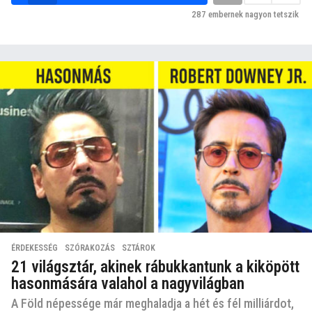
287
embernek nagyon tetszik
ÉRDEKESSÉG
,
SZÓRAKOZÁS
,
SZTÁROK
21 világsztár, akinek rábukkantunk a kiköpött
hasonmására valahol a nagyvilágban
A Föld népessége már meghaladja a hét és fél milliárdot,