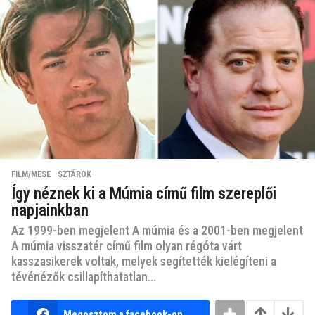
FILM/MESE
,
SZTÁROK
Így néznek ki a Múmia című film szereplői
napjainkban
Az 1999-ben megjelent A múmia és a 2001-ben megjelent
A múmia visszatér című film olyan régóta várt
kasszasikerek voltak, melyek segítették kielégíteni a
tévénézők csillapíthatatlan...
Megosztom a facebook-on