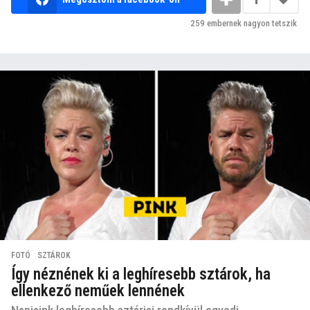
259
embernek nagyon tetszik
FOTÓ
,
SZTÁROK
Így néznének ki a leghíresebb sztárok, ha
ellenkező neműek lennének