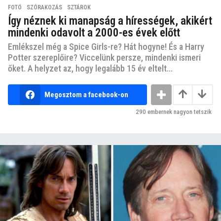
FOTÓ
,
SZÓRAKOZÁS
,
SZTÁROK
Így néznek ki manapság a hírességek, akikért
mindenki odavolt a 2000-es évek előtt
Emlékszel még a Spice Girls-re? Hát hogyne! És a Harry
Potter szereplőire? Viccelünk persze, mindenki ismeri
őket. A helyzet az, hogy legalább 15 év eltelt...
Megosztom a facebook-on
290
embernek nagyon tetszik