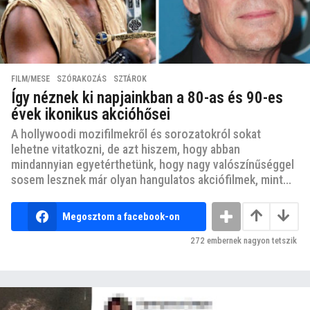
FILM/MESE
,
SZÓRAKOZÁS
,
SZTÁROK
Így néznek ki napjainkban a 80-as és 90-es
évek ikonikus akcióhősei
A hollywoodi mozifilmekről és sorozatokról sokat
lehetne vitatkozni, de azt hiszem, hogy abban
mindannyian egyetérthetünk, hogy nagy valószínűséggel
sosem lesznek már olyan hangulatos akciófilmek, mint...
Megosztom a facebook-on
272
embernek nagyon tetszik