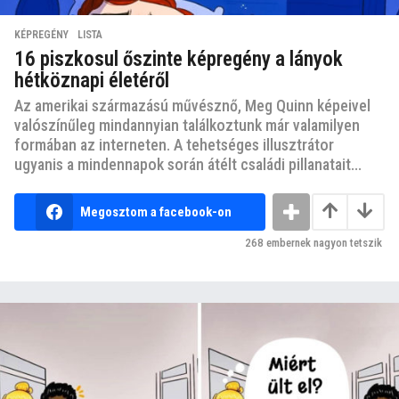
KÉPREGÉNY
,
LISTA
16 piszkosul őszinte képregény a lányok
hétköznapi életéről
Az amerikai származású művésznő, Meg Quinn képeivel
valószínűleg mindannyian találkoztunk már valamilyen
formában az interneten. A tehetséges illusztrátor
ugyanis a mindennapok során átélt családi pillanatait...
Megosztom a facebook-on
268
embernek nagyon tetszik