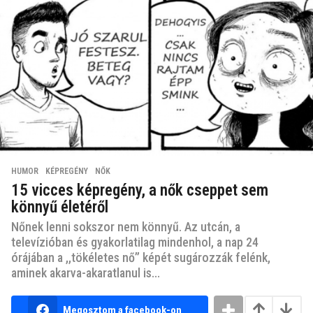
HUMOR
,
KÉPREGÉNY
,
NŐK
15 vicces képregény, a nők cseppet sem
könnyű életéről
Nőnek lenni sokszor nem könnyű. Az utcán, a
televízióban és gyakorlatilag mindenhol, a nap 24
órájában a ,,tökéletes nő” képét sugározzák felénk,
aminek akarva-akaratlanul is...
Megosztom a facebook-on