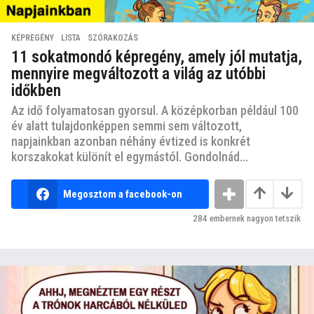
KÉPREGÉNY
,
LISTA
,
SZÓRAKOZÁS
11 sokatmondó képregény, amely jól mutatja,
mennyire megváltozott a világ az utóbbi
időkben
Az idő folyamatosan gyorsul. A középkorban például 100
év alatt tulajdonképpen semmi sem változott,
napjainkban azonban néhány évtized is konkrét
korszakokat különít el egymástól. Gondolnád...
Megosztom a facebook-on
284
embernek nagyon tetszik