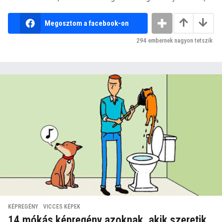
Megosztom a facebook-on
294
embernek nagyon tetszik
KÉPREGÉNY
,
VICCES KÉPEK
14 mókás képregény azoknak, akik szeretik