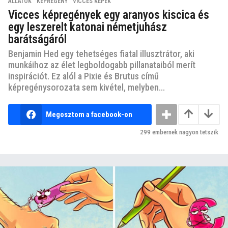
ÁLLATOK
,
KÉPREGÉNY
,
VICCES KÉPEK
Vicces képregények egy aranyos kiscica és
egy leszerelt katonai németjuhász
barátságáról
Benjamin Hed egy tehetséges fiatal illusztrátor, aki
munkáihoz az élet legboldogabb pillanataiból merít
inspirációt. Ez alól a Pixie és Brutus című
képregénysorozata sem kivétel, melyben...
Megosztom a facebook-on
299
embernek nagyon tetszik