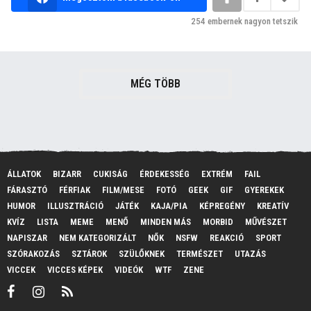
254
embernek nagyon tetszik
MÉG TÖBB
ÁLLATOK
BIZARR
CUKISÁG
ÉRDEKESSÉG
EXTRÉM
FAIL
FÁRASZTÓ
FÉRFIAK
FILM/MESE
FOTÓ
GEEK
GIF
GYEREKEK
HUMOR
ILLUSZTRÁCIÓ
JÁTÉK
KAJA/PIA
KÉPREGÉNY
KREATÍV
KVÍZ
LISTA
MEME
MENŐ
MINDEN MÁS
MORBID
MŰVÉSZET
NAPISZAR
NEM KATEGORIZÁLT
NŐK
NSFW
REAKCIÓ
SPORT
SZÓRAKOZÁS
SZTÁROK
SZÜLŐKNEK
TERMÉSZET
UTAZÁS
VICCEK
VICCES KÉPEK
VIDEÓK
WTF
ZENE