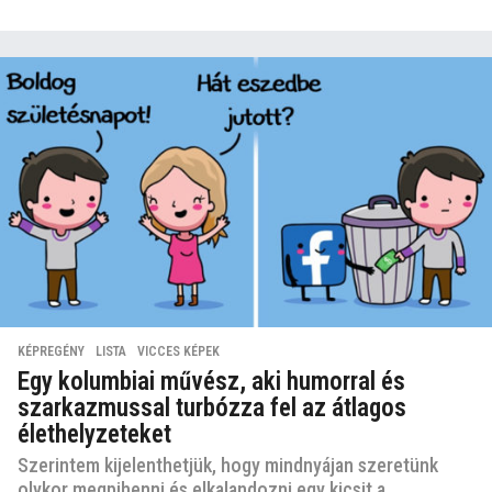
KÉPREGÉNY
,
LISTA
,
VICCES KÉPEK
Egy kolumbiai művész, aki humorral és
szarkazmussal turbózza fel az átlagos
élethelyzeteket
Szerintem kijelenthetjük, hogy mindnyájan szeretünk
olykor megpihenni és elkalandozni egy kicsit a