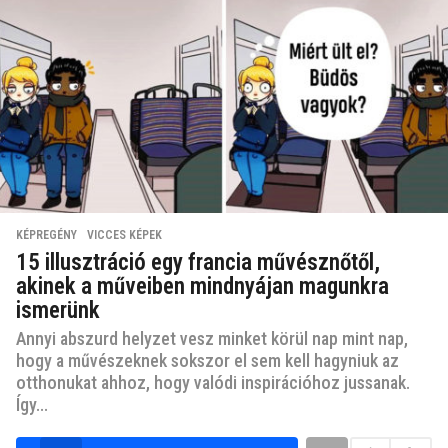
KÉPREGÉNY
,
VICCES KÉPEK
15 illusztráció egy francia művésznőtől,
akinek a műveiben mindnyájan magunkra
ismerünk
Annyi abszurd helyzet vesz minket körül nap mint nap,
hogy a művészeknek sokszor el sem kell hagyniuk az
otthonukat ahhoz, hogy valódi inspirációhoz jussanak.
Így...