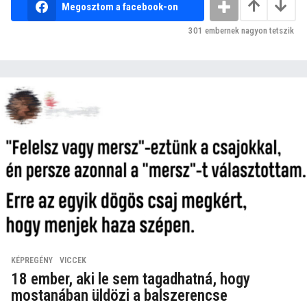
Megosztom a facebook-on
301
embernek nagyon tetszik
KÉPREGÉNY
,
VICCEK
18 ember, aki le sem tagadhatná, hogy
mostanában üldözi a balszerencse