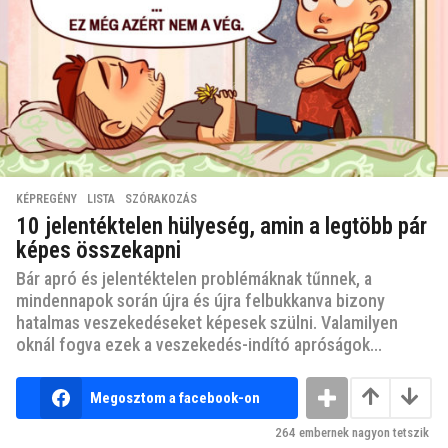
KÉPREGÉNY
,
LISTA
,
SZÓRAKOZÁS
10 jelentéktelen hülyeség, amin a legtöbb pár
képes összekapni
Bár apró és jelentéktelen problémáknak tűnnek, a
mindennapok során újra és újra felbukkanva bizony
hatalmas veszekedéseket képesek szülni. Valamilyen
oknál fogva ezek a veszekedés-indító apróságok...
Megosztom a facebook-on
264
embernek nagyon tetszik