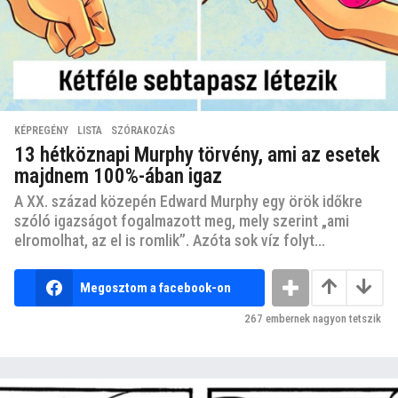
KÉPREGÉNY
,
LISTA
,
SZÓRAKOZÁS
13 hétköznapi Murphy törvény, ami az esetek
majdnem 100%-ában igaz
A XX. század közepén Edward Murphy egy örök időkre
szóló igazságot fogalmazott meg, mely szerint „ami
elromolhat, az el is romlik”. Azóta sok víz folyt...
Megosztom a facebook-on
267
embernek nagyon tetszik