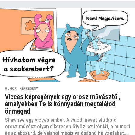
HUMOR
,
KÉPREGÉNY
Vicces képregények egy orosz művésztől,
amelyekben Te is könnyedén megtalálod
önmagad
Shawnee egy vicces ember. A valódi nevét eltitkoló
orosz művész olyan sikeresen ötvözi az iróniát, a humort
és az abszurd, de valahol mégis valósághű helyzeteket,...