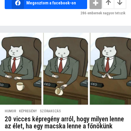
Megosztom a facebook-on
286
embernek nagyon tetszik
HUMOR
,
KÉPREGÉNY
,
SZÓRAKOZÁS
20 vicces képregény arról, hogy milyen lenne
az élet, ha egy macska lenne a főnökünk