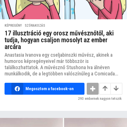
KÉPREGÉNY
,
SZÓRAKOZÁS
17 illusztráció egy orosz művésznőtől, aki
tudja, hogyan csaljon mosolyt az ember
arcára
Anastasia Ivanova egy cseljabinszki művész, akinek a
humoros képregényeivel már többször is
találkozhattatok. A művésznő Stushona Iva álnéven
munkálkodik, de a legtöbben valószínűleg a Comicada...
Megosztom a facebook-on
293
embernek nagyon tetszik