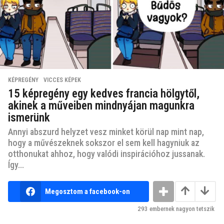
KÉPREGÉNY
,
VICCES KÉPEK
15 képregény egy kedves francia hölgytől,
akinek a műveiben mindnyájan magunkra
ismerünk
Annyi abszurd helyzet vesz minket körül nap mint nap,
hogy a művészeknek sokszor el sem kell hagyniuk az
otthonukat ahhoz, hogy valódi inspirációhoz jussanak.
Így...
Megosztom a facebook-on
293
embernek nagyon tetszik