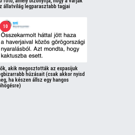
0 fotó, amely bizonyítja, hogy a varjak
z állatvilág legparasztabb tagjai
10
ők, akik megosztották az expasijuk
egbizarrabb húzásait (csak akkor nyisd
eg, ha készen állsz egy hangos
öhögésre)