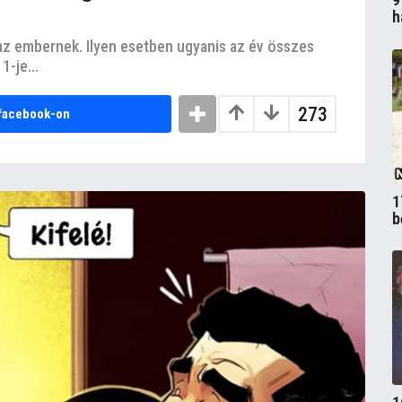
h
az embernek. Ilyen esetben ugyanis az év összes
1-je...
273
facebook-on
1
b