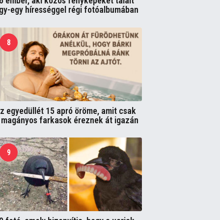
6 ember, aki közös fényképeket talált
gy-egy hírességgel régi fotóalbumában
8
z egyedüllét 15 apró öröme, amit csak
 magányos farkasok éreznek át igazán
9