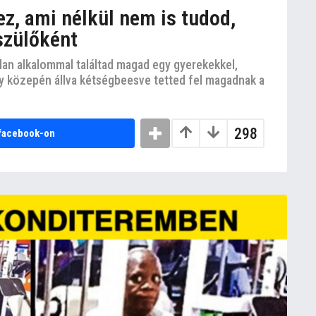
z, ami nélkül nem is tudod,
szülőként
lan alkalommal találtad magad egy gyerekekkel,
ly közepén állva kétségbeesve tetted fel magadnak a
298
facebook-on