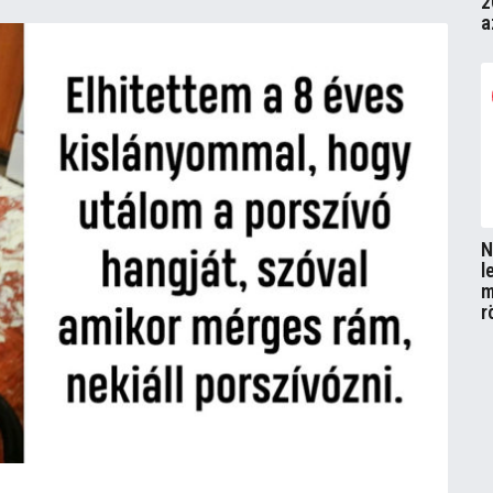
2
a
N
l
m
r