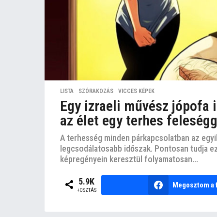
LISTA
,
SZÓRAKOZÁS
,
VICCES KÉPEK
Egy izraeli művész jópofa i
az élet egy terhes feleségg
A terhesség minden párkapcsolatban az egy
legcsodálatosabb időszak. Pontosan tudja ezt a
képregényein keresztül folyamatosan...
5.9K
Megosztom a 
+OSZTÁS