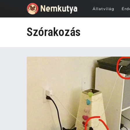
Állatvilág
Érd
Szórakozás