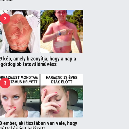
2
9 kép, amely bizonyítja, hogy a nap a
egördögibb tetoválóművész
3
0 ember, aki tisztában van vele, hogy
zúttal óriásit bakizott