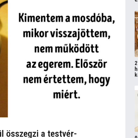
2
h
k
l összegzi a testvér-
9