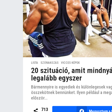
LISTA
,
SZÓRAKOZÁS
,
VICCES KÉPEK
20 szituáció, amit mindny
legalább egyszer
Bármennyire is egyediek és különlegesek vag
összekötnek bennünket. Ilyen például a mega
először...
713
Megosztom a 