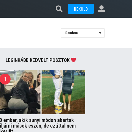
BEKÜLD
Random
LEGINKÁBB KEDVELT POSZTOK
1
0 ember, akik sunyi módon akartak
úljárni mások eszén, de ezúttal nem
ikerült