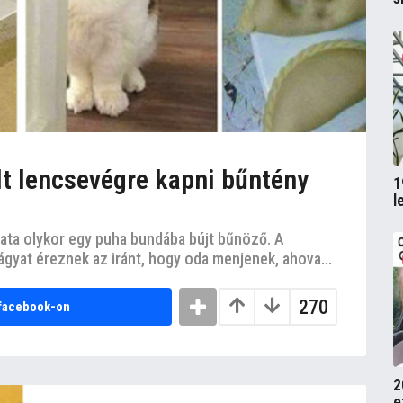
lt lencsevégre kapni bűntény
1
l
lata olykor egy puha bundába bújt bűnöző. A
vágyat éreznek az iránt, hogy oda menjenek, ahova...
270
facebook-on
2
e