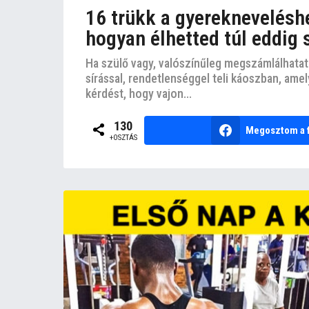
16 trükk a gyerekneveléshe
hogyan élhetted túl eddig 
Ha szülő vagy, valószínűleg megszámlálhatat
sírással, rendetlenséggel teli káoszban, ame
kérdést, hogy vajon...
130
Megosztom a 
+OSZTÁS