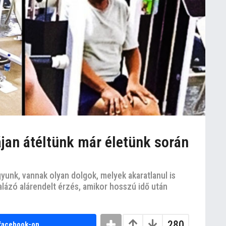
ájan átéltünk már életünk során
yunk, vannak olyan dolgok, melyek akaratlanul is
lázó alárendelt érzés, amikor hosszú idő után
280
facebook-on