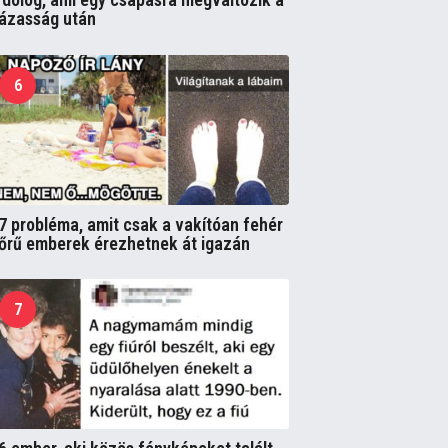
ázasság után
6
7 probléma, amit csak a vakítóan fehér
őrű emberek érezhetnek át igazán
7