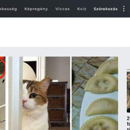
ekesség
Képregény
Vicces
Kvíz
Szórakozás
2
t
s