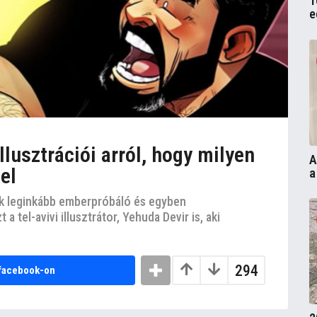
1
e
llusztrációi arról, hogy milyen
A
el
a
ik leginkább emberpróbáló és egyben
 tel-avivi illusztrátor, Yehuda Devir is, aki
294
facebook-on