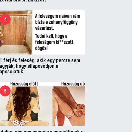
4
1 férj és feleség, akik egy percre sem
agyják, hogy ellaposodjon a
apcsolatuk
5
 dolog, ami egy csapásra megváltozik a