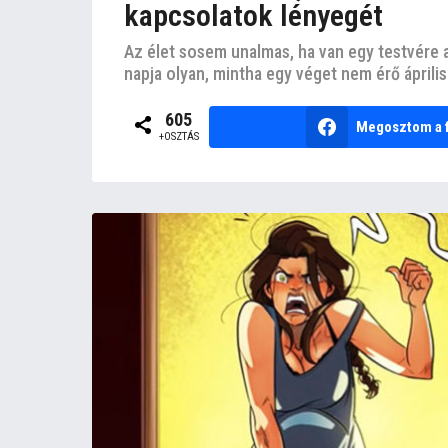
kapcsolatok lényegét
Az élet sosem unalmas, ha van egy testvére 
napja olyan, mintha egy véget nem érő április 
605
Megosztom a 
+OSZTÁS