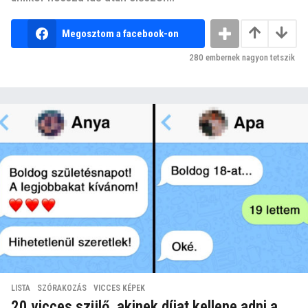
Megosztom a facebook-on
280
embernek nagyon tetszik
LISTA
,
SZÓRAKOZÁS
,
VICCES KÉPEK
20 vicces szülő, akinek díjat kellene adni a