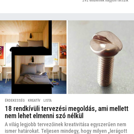
292
embernek nagyon tetszik
ÉRDEKESSÉG
,
KREATÍV
,
LISTA
18 rendkívüli tervezési megoldás, ami mellett
nem lehet elmenni szó nélkül
A világ legjobb tervezőinek kreativitása egyszerűen nem
ismer határokat. Teljesen mindegy, hogy milyen „lerágott