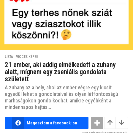
LISTA
,
VICCES KÉPEK
21 ember, aki addig elmélkedett a zuhany
alatt, mígnem egy zseniális gondolata
született
A zuhany az a hely, ahol az ember végre egy kicsit
egyedül lehet a gondolataival és olyan létfontosságú
marhaságokon gondolkodhat, amikre egyébként a
mindennapos hajtás...
Megosztom a facebook-on