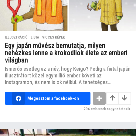
ILLUSZTRÁCIÓ
,
LISTA
,
VICCES KÉPEK
Egy japán művész bemutatja, milyen
nehézkes lenne a krokodilok élete az emberi
világban
Ismerős esetleg az a név, hogy Keigo? Pedig a fiatal japán
illusztrátort közel egymillió ember követi az
Instagramon, és nem is ok nélkül. A tehetséges...
Megosztom a facebook-on
294
embernek nagyon tetszik