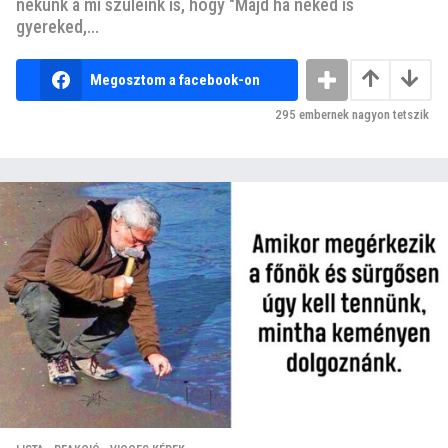
nekünk a mi szüleink is, hogy "Majd ha neked is
gyereked,...
Megosztom a facebook-on
295
embernek nagyon tetszik