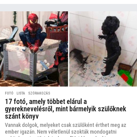
FOTÓ
,
LISTA
,
SZÓRAKOZÁS
17 fotó, amely többet elárul a
gyereknevelésről, mint bármelyik szülőknek
szánt könyv
Vannak dolgok, melyeket csak szülőként érthet meg az
ember igazán. Nem véletlenül szokták mondogatni