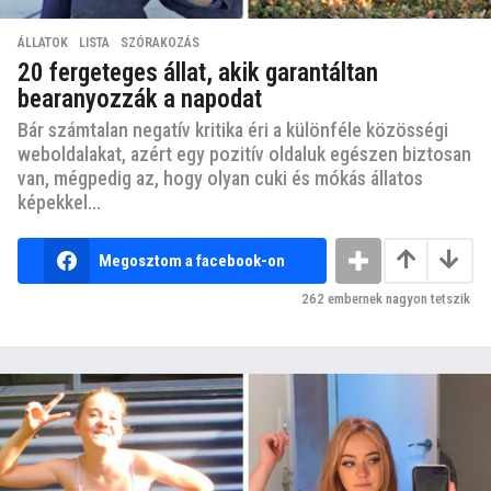
ÁLLATOK
,
LISTA
,
SZÓRAKOZÁS
20 fergeteges állat, akik garantáltan
bearanyozzák a napodat
Bár számtalan negatív kritika éri a különféle közösségi
weboldalakat, azért egy pozitív oldaluk egészen biztosan
van, mégpedig az, hogy olyan cuki és mókás állatos
képekkel...
Megosztom a facebook-on
262
embernek nagyon tetszik