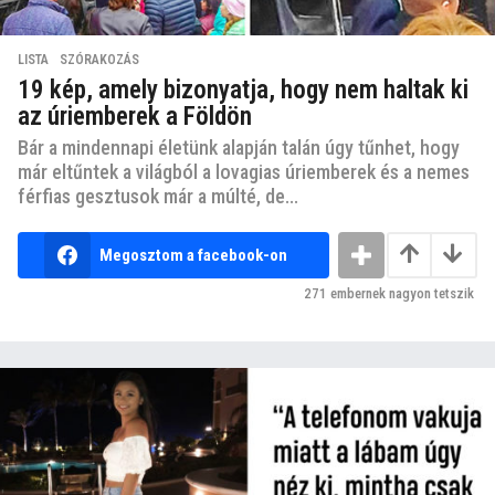
LISTA
,
SZÓRAKOZÁS
19 kép, amely bizonyatja, hogy nem haltak ki
az úriemberek a Földön
Bár a mindennapi életünk alapján talán úgy tűnhet, hogy
már eltűntek a világból a lovagias úriemberek és a nemes
férfias gesztusok már a múlté, de...
Megosztom a facebook-on
271
embernek nagyon tetszik