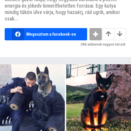
energia és jókedv kimeríthetetlen forrásai. Egy kutya
mindig tűkön ülve várja, hogy hazaérj, rád ugrik, amikor
csak...
Megosztom a facebook-on
288
embernek nagyon tetszik