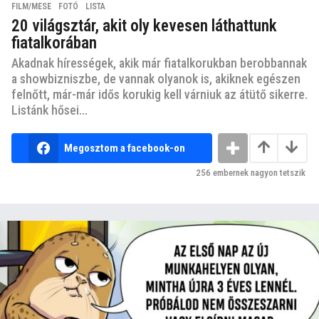
FILM/MESE
,
FOTÓ
,
LISTA
20 világsztár, akit oly kevesen láthattunk
fiatalkorában
Akadnak hírességek, akik már fiatalkorukban berobbannak
a showbizniszbe, de vannak olyanok is, akiknek egészen
felnőtt, már-már idős korukig kell várniuk az átütő sikerre.
Listánk hősei...
Megosztom a facebook-on
256
embernek nagyon tetszik