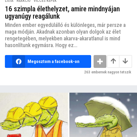
LISTA
,
REAKCIÓ
,
VICCES KÉPEK
16 szimpla élethelyzet, amire mindnyájan
ugyanúgy reagálunk
Minden ember egyedülálló és különleges, már persze a
maga módján. Akadnak azonban olyan dolgok az élet
rengetegében, melyekben akarva-akaratlanul is mind
hasonlítunk egymásra. Hogy ez...
Megosztom a facebook-on
263
embernek nagyon tetszik