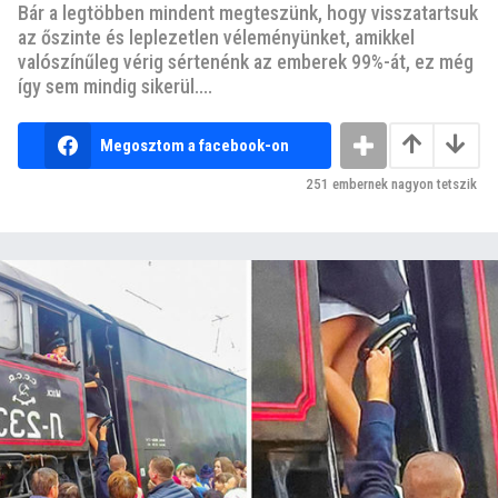
Bár a legtöbben mindent megteszünk, hogy visszatartsuk
az őszinte és leplezetlen véleményünket, amikkel
valószínűleg vérig sértenénk az emberek 99%-át, ez még
így sem mindig sikerül....
Megosztom a facebook-on
251
embernek nagyon tetszik