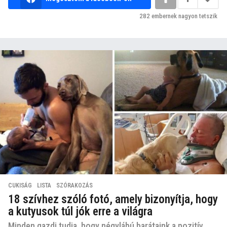
282
embernek nagyon tetszik
CUKISÁG
,
LISTA
,
SZÓRAKOZÁS
18 szívhez szóló fotó, amely bizonyítja, hogy
a kutyusok túl jók erre a világra
Minden gazdi tudja, hogy négylábú barátaink a pozitív