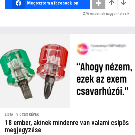
Megosztom a facebook-on
276
embernek nagyon tetszik
LISTA
,
VICCES KÉPEK
18 ember, akinek mindenre van valami csípős
megjegyzése