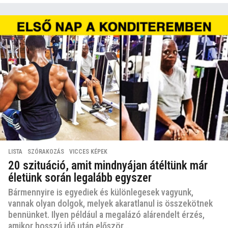
LISTA
,
SZÓRAKOZÁS
,
VICCES KÉPEK
20 szituáció, amit mindnyájan átéltünk már
életünk során legalább egyszer
Bármennyire is egyediek és különlegesek vagyunk,
vannak olyan dolgok, melyek akaratlanul is összekötnek
bennünket. Ilyen például a megalázó alárendelt érzés,
amikor hosszú idő után először...