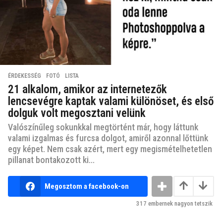
ÉRDEKESSÉG
,
FOTÓ
,
LISTA
21 alkalom, amikor az internetezők
lencsevégre kaptak valami különöset, és első
dolguk volt megosztani velünk
Valószínűleg sokunkkal megtörtént már, hogy láttunk
valami izgalmas és furcsa dolgot, amiről azonnal lőttünk
egy képet. Nem csak azért, mert egy megismételhetetlen
pillanat bontakozott ki...
Megosztom a facebook-on
317
embernek nagyon tetszik