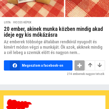
LISTA
,
VICCES KÉPEK
20 ember, akinek munka közben mindig akad
ideje egy kis mókázásra
Az emberek többsége általában rendkívül nyugodt és
kimért módon végzi a munkáját. Ők azok, akiknek mindig
a cél lebeg a szemük előtt és nagyon nem...
Megosztom a facebook-on
274
embernek nagyon tetszik