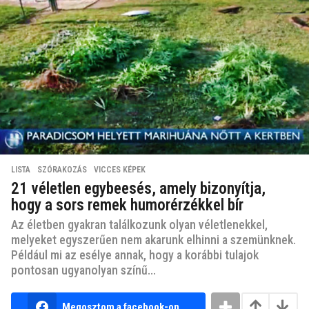
LISTA
,
SZÓRAKOZÁS
,
VICCES KÉPEK
21 véletlen egybeesés, amely bizonyítja,
hogy a sors remek humorérzékkel bír
Az életben gyakran találkozunk olyan véletlenekkel,
melyeket egyszerűen nem akarunk elhinni a szemünknek.
Például mi az esélye annak, hogy a korábbi tulajok
pontosan ugyanolyan színű...
Megosztom a facebook-on