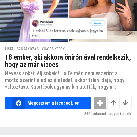
LISTA
,
SZÓRAKOZÁS
,
VICCES KÉPEK
18 ember, aki akkora öniróniával rendelkezik,
hogy az már vicces
Nevess sokat, élj sokáig! Ha Te még nem eszerint a
mottó szerint éled az életedet, akkor talán ideje, hogy
változtass. Kutatások ugyanis kimutatták, hogy a...
Megosztom a facebook-on
266
embernek nagyon tetszik