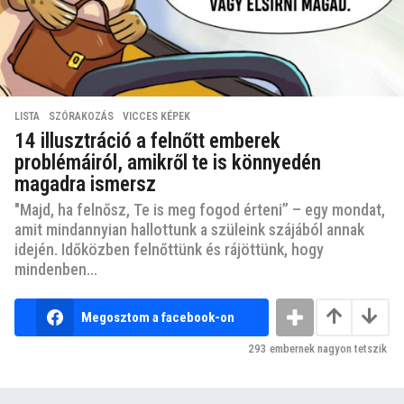
LISTA
,
SZÓRAKOZÁS
,
VICCES KÉPEK
14 illusztráció a felnőtt emberek
problémáiról, amikről te is könnyedén
magadra ismersz
"Majd, ha felnősz, Te is meg fogod érteni” – egy mondat,
amit mindannyian hallottunk a szüleink szájából annak
idején. Időközben felnőttünk és rájöttünk, hogy
mindenben...
Megosztom a facebook-on
293
embernek nagyon tetszik