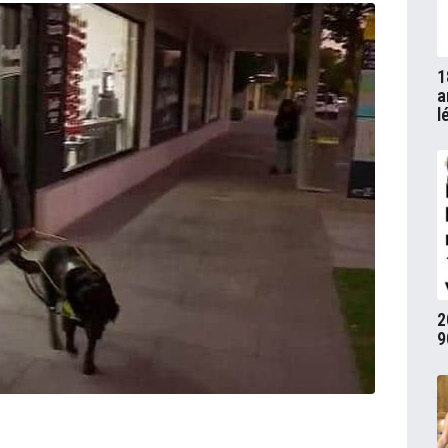
1
a
l
2
9