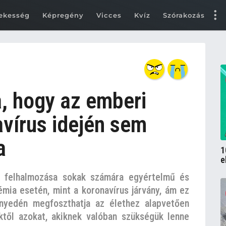
ekesség
Képregény
Vicces
Kvíz
Szórakozás
a, hogy az emberi
avírus idején sem
a
1
e
k felhalmozása sokak számára egyértelmű és
émia esetén, mint a koronavírus járvány, ám ez
nyedén megfoszthatja az élethez alapvetően
től azokat, akiknek valóban szükségük lenne