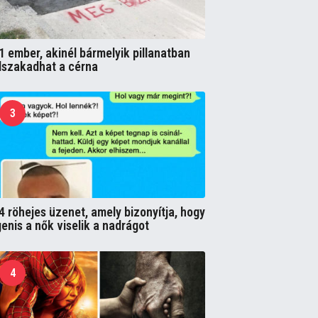
1 ember, akinél bármelyik pillanatban
lszakadhat a cérna
3
4 röhejes üzenet, amely bizonyítja, hogy
genis a nők viselik a nadrágot
4