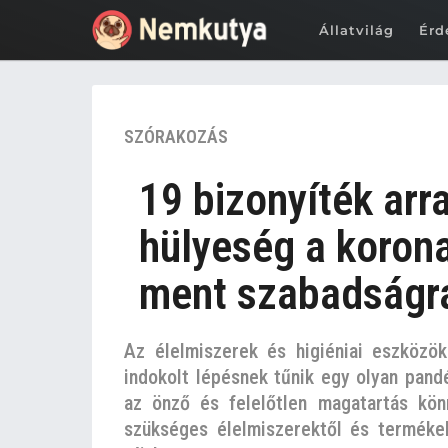
Állatvilág
Érd
6
SZÓRAKOZÁS
é
v
19 bizonyíték arr
e
z
hülyeség a koron
e
ment szabadságr
l
ő
t
Az élelmiszerek és higiéniai eszközö
t
indokolt lépésnek tűnik egy olyan pand
6
az önző és felelőtlen magatartás kön
é
szükséges élelmiszerektől és termékek
v