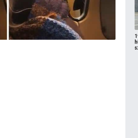
1
h
s