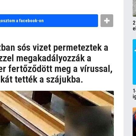
osztom a facebook-on
2
e
zban sós vizet permeteztek a
ezzel megakadályozzák a
r fertőződött meg a vírussal,
kát tették a szájukba.
1
i