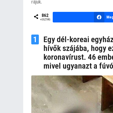
rájuk.
e
z
e
b
862
Meg
y
l
+OSZTÁS
n
ő
e
t
m
1
Egy dél-koreai egyhá
k
t
u
hívők szájába, hogy 
t
y
koronavírust. 46 embe
a
mivel ugyanazt a fúvó