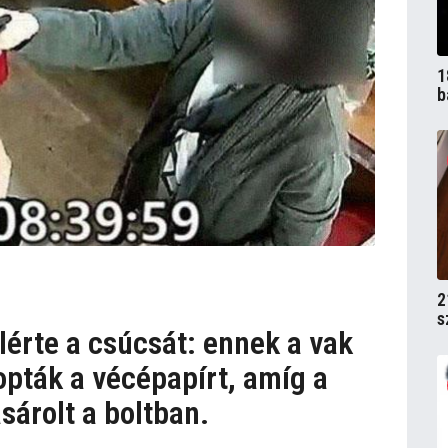
1
b
2
s
érte a csúcsát: ennek a vak
opták a vécépapírt, amíg a
sárolt a boltban.