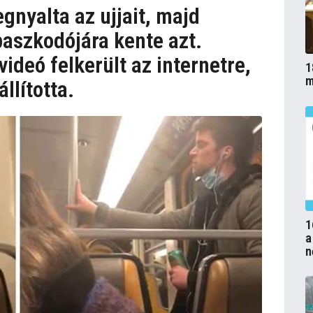
gnyalta az ujjait, majd
aszkodójára kente azt.
videó felkerült az internetre,
1
m
llította.
1
a
n