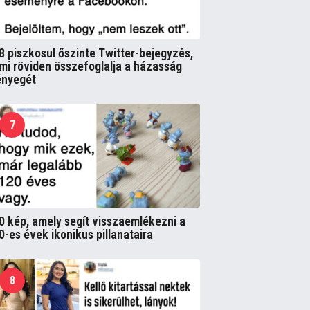
8 piszkosul őszinte Twitter-bejegyzés,
mi röviden összefoglalja a házasság
ényegét
7
0 kép, amely segít visszaemlékezni a
0-es évek ikonikus pillanataira
8