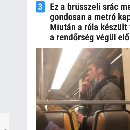
3
Ez a brüsszeli srác me
gondosan a metró kap
Miután a róla készült 
a rendőrség végül előá