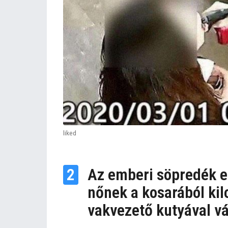
liked
2
Az emberi söpredék el
nőnek a kosarából kil
vakvezető kutyával vá