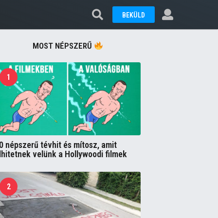
BEKÜLD
MOST NÉPSZERŰ
1
0 népszerű tévhit és mítosz, amit
lhitetnek velünk a Hollywoodi filmek
2