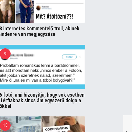
8 internetes kommentelő troll, akinek
indenre van megjegyzése
9
6 fotó, ami bizonyítja, hogy sok esetben
 férfiaknak sincs ám egyszerű dolga a
őkkel
10