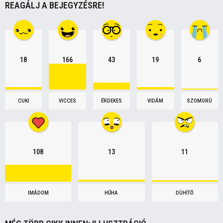
REAGÁLJ A BEJEGYZÉSRE!
n
18
166
43
19
6
CUKI
VICCES
ÉRDEKES
VIDÁM
SZOMORÚ
108
13
11
IMÁDOM
HŰHA
DÜHÍTŐ