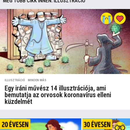
MÉG TÖBB CIKK INNEN:
ILLUSZTRÁCIÓ
ILLUSZTRÁCIÓ
,
MINDEN MÁS
Egy iráni művész 14 illusztrációja, ami
bemutatja az orvosok koronavírus elleni
küzdelmét