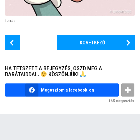
forrás
P
KÖVETKEZŐ
o
s
t
HA TETSZETT A BEJEGYZÉS, OSZD MEG A
P
BARÁTAIDDAL.
KÖSZÖNJÜK!
a
g
Megosztom a facebook-on
i
165
megosztás
n
a
t
i
o