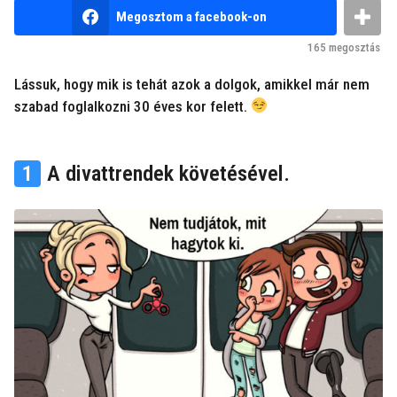
v
b
Megosztom a facebook-on
e
y
n
z
165
megosztás
e
e
m
Lássuk, hogy mik is tehát azok a dolgok, amikkel már nem
l
k
szabad foglalkozni 30 éves kor felett.
u
ő
t
t
y
t
a
1
A divattrendek követésével.