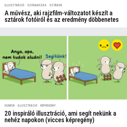
ILLUSZTRÁCIÓ
,
SZÓRAKOZÁS
,
SZTÁROK
A művész, aki rajzfilm-változatot készít a
sztárok fotóiról és az eredmény döbbenetes
HUMOR
,
ILLUSZTRÁCIÓ
,
KÉPREGÉNY
20 inspiráló illusztráció, ami segít nekünk a
nehéz napokon (vicces képregény)