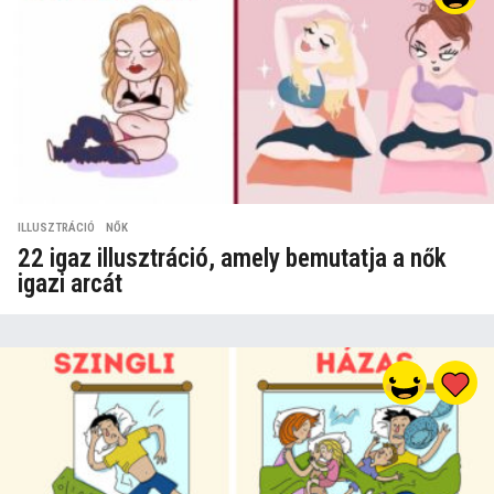
ILLUSZTRÁCIÓ
,
NŐK
22 igaz illusztráció, amely bemutatja a nők
igazi arcát