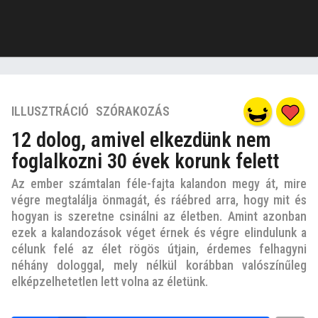
6
ILLUSZTRÁCIÓ
,
SZÓRAKOZÁS
é
12 dolog, amivel elkezdünk nem
v
foglalkozni 30 évek korunk felett
e
z
Az ember számtalan féle-fajta kalandon megy át, mire
e
végre megtalálja önmagát, és ráébred arra, hogy mit és
l
hogyan is szeretne csinálni az életben. Amint azonban
ő
ezek a kalandozások véget érnek és végre elindulunk a
t
célunk felé az élet rögös útjain, érdemes felhagyni
néhány dologgal, mely nélkül korábban valószínűleg
t
elképzelhetetlen lett volna az életünk.
6
é