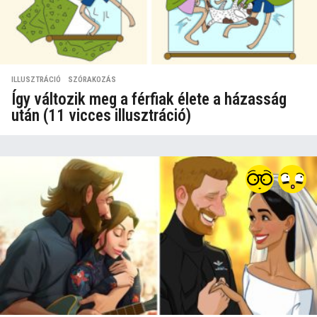
ILLUSZTRÁCIÓ
,
SZÓRAKOZÁS
Így változik meg a férfiak élete a házasság
után (11 vicces illusztráció)