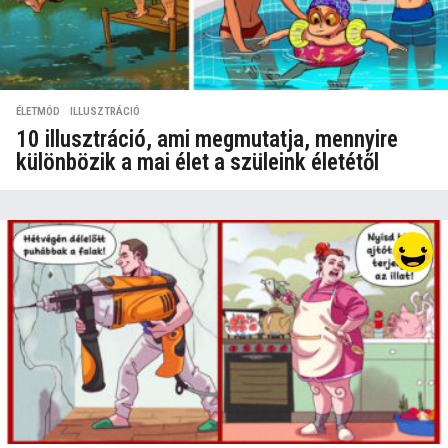
ÉLETMÓD
,
ILLUSZTRÁCIÓ
10 illusztráció, ami megmutatja, mennyire
különbözik a mai élet a szüleink életétől