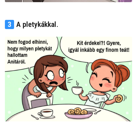
3
A pletykákkal.