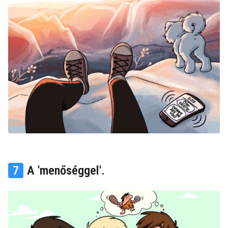
7
A 'menőséggel'.