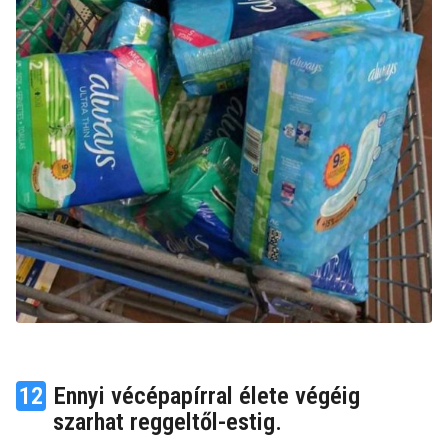
12
Ennyi vécépapírral élete végéig
szarhat reggeltől-estig.