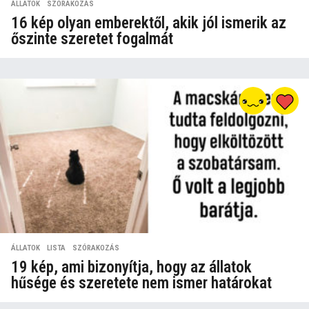
ÁLLATOK
,
SZÓRAKOZÁS
16 kép olyan emberektől, akik jól ismerik az
őszinte szeretet fogalmát
ÁLLATOK
,
LISTA
,
SZÓRAKOZÁS
19 kép, ami bizonyítja, hogy az állatok
hűsége és szeretete nem ismer határokat