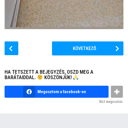
P
KÖVETKEZŐ
o
s
t
HA TETSZETT A BEJEGYZÉS, OSZD MEG A
P
BARÁTAIDDAL.
KÖSZÖNJÜK!
a
g
Megosztom a facebook-on
i
862
megosztás
n
a
t
i