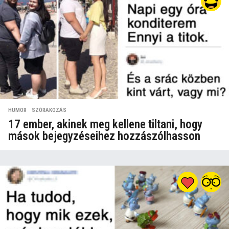
HUMOR
,
SZÓRAKOZÁS
17 ember, akinek meg kellene tiltani, hogy
mások bejegyzéseihez hozzászólhasson