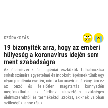
6
SZÓRAKOZÁS
é
19 bizonyíték arra, hogy az emberi
v
hülyeség a koronavírus idején sem
e
z
ment szabadságra
e
Az élelmiszerek és higiéniai eszközök felhalmozása
l
sokak számára egyértelmű és indokolt lépésnek tűnik egy
ő
olyan pandémia esetén, mint a koronavírus járvány, ám ez
t
az önző és felelőtlen magatartás könnyedén
t
megfoszthatja az élethez alapvetően szükséges
6
élelmiszerektől és termékektől azokat, akiknek valóban
é
szükségük lenne rájuk.