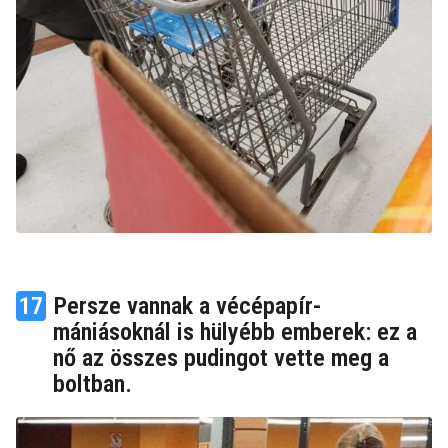
17
Persze vannak a vécépapír-
mániásoknál is hülyébb emberek: ez a
nő az összes pudingot vette meg a
boltban.