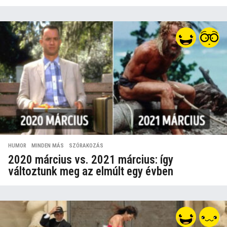
HUMOR
,
MINDEN MÁS
,
SZÓRAKOZÁS
2020 március vs. 2021 március: így
változtunk meg az elmúlt egy évben