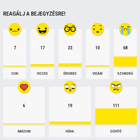
o
REAGÁLJ A BEJEGYZÉSRE!
n
7
17
23
10
68
CUKI
VICCES
ÉRDEKES
VIDÁM
SZOMORÚ
6
19
111
IMÁDOM
HŰHA
DÜHÍTŐ