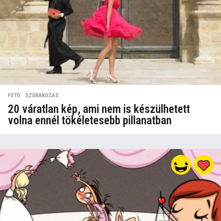
FOTÓ
,
SZÓRAKOZÁS
20 váratlan kép, ami nem is készülhetett
volna ennél tökéletesebb pillanatban