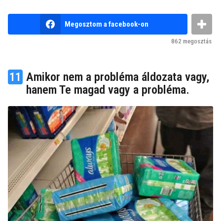
v
e
b
Megosztom a facebook-on
z
y
n
e
862
megosztás
e
l
m
ő
k
t
11
Amikor nem a probléma áldozata vagy,
u
t
t
hanem Te magad vagy a probléma.
y
a