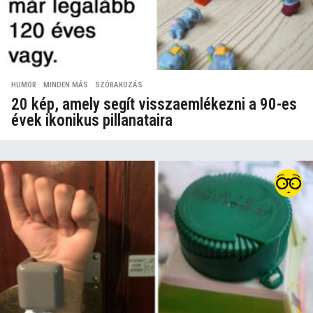
HUMOR
,
MINDEN MÁS
,
SZÓRAKOZÁS
20 kép, amely segít visszaemlékezni a 90-es
évek ikonikus pillanataira