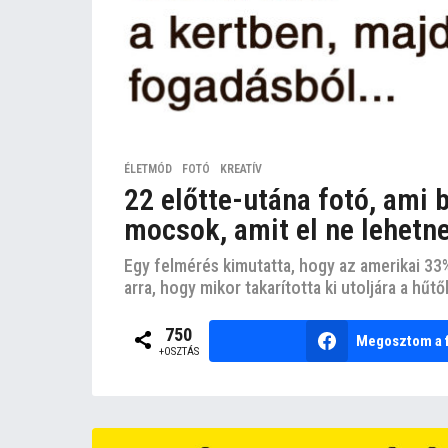
ÉLETMÓD
,
FOTÓ
,
KREATÍV
22 előtte-utána fotó, ami b
mocsok, amit el ne lehetne
Egy felmérés kimutatta, hogy az amerikai 33%
arra, hogy mikor takarította ki utoljára a hűtő
750
Megosztom a 
+OSZTÁS