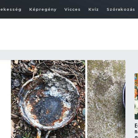
dekesség
Képregény
Vicces
Kvíz
Szórakozás
E
n
g