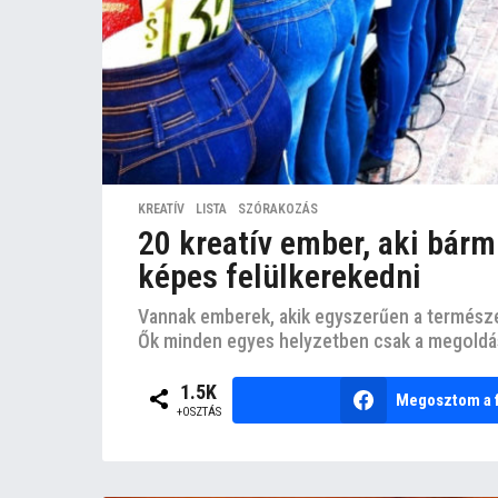
KREATÍV
,
LISTA
,
SZÓRAKOZÁS
20 kreatív ember, aki bár
képes felülkerekedni
Vannak emberek, akik egyszerűen a természe
Ők minden egyes helyzetben csak a megoldást
1.5K
Megosztom a 
+OSZTÁS