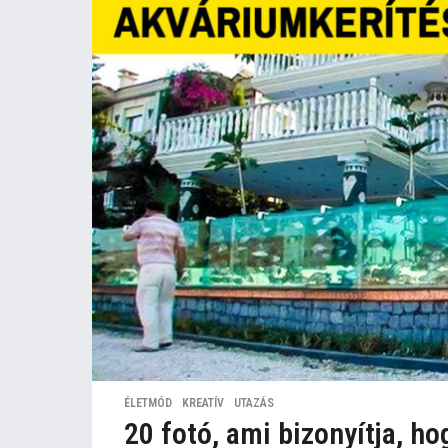
ÉLETMÓD
,
KREATÍV
,
UTAZÁS
20 fotó, ami bizonyítja, h