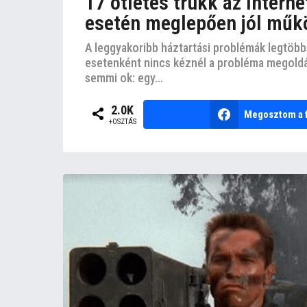
17 ötletes trükk az intern
esetén meglepően jól műk
A leggyakoribb háztartási problémák legtöbb
esetenként nincs kéznél a probléma megol
semmi ok: egy...
2.0K
Megosztom a 
+OSZTÁS