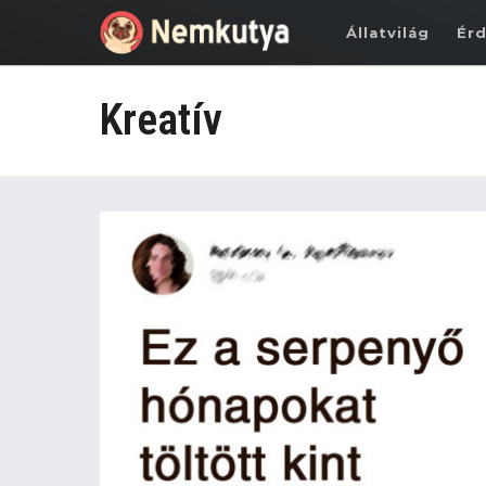
Állatvilág
Ér
Kreatív