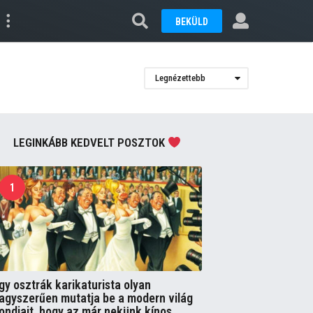
BEKÜLD
Legnézettebb
LEGINKÁBB KEDVELT POSZTOK
1
gy osztrák karikaturista olyan
agyszerűen mutatja be a modern világ
ondjait, hogy az már nekünk kínos