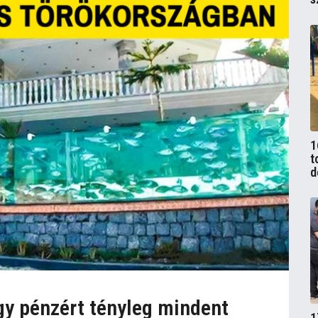
1
t
d
ogy pénzért tényleg mindent
1