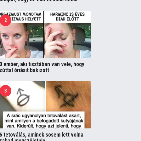
2
0 ember, aki tisztában van vele, hogy
zúttal óriásit bakizott
3
6 tetoválás, aminek sosem lett volna
zabad megszületnie