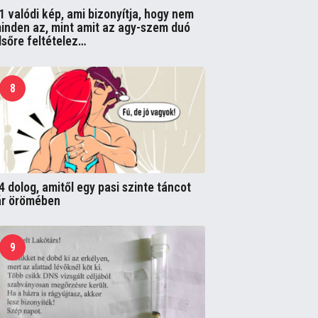
1 valódi kép, ami bizonyítja, hogy nem
inden az, mint amit az agy-szem duó
lsőre feltételez…
8
4 dolog, amitől egy pasi szinte táncot
ár örömében
9