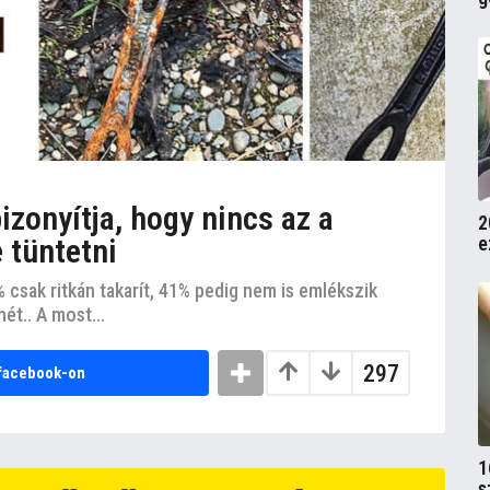
izonyítja, hogy nincs az a
2
e
 tüntetni
 csak ritkán takarít, 41% pedig nem is emlékszik
hét.. A most...
297
facebook-on
1
s