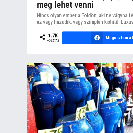
meg lehet venni
Nincs olyan ember a Földön, aki ne vágyna fé
az vagy hazudik, vagy szimplán kishitű. Luxusv
1.7K
Megosztom a 
+OSZTÁS