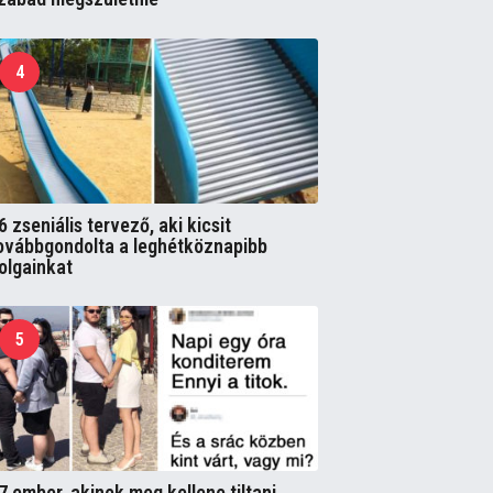
4
6 zseniális tervező, aki kicsit
ovábbgondolta a leghétköznapibb
olgainkat
5
7 ember, akinek meg kellene tiltani,