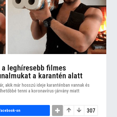
 a leghíresebb filmes
unalmukat a karantén alatt
r, akik már hosszú ideje karanténban vannak és
lhetőbbé tenni a koronavírus-járvány miatt
307
facebook-on