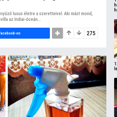
h
h
nyűző luxus életre a szeretteivel. Aki mást mond,
illa az Indiai-óceán...
275
facebook-on
1
l