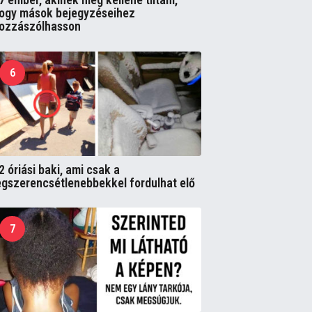
ogy mások bejegyzéseihez
ozzászólhasson
6
2 óriási baki, ami csak a
egszerencsétlenebbekkel fordulhat elő
7