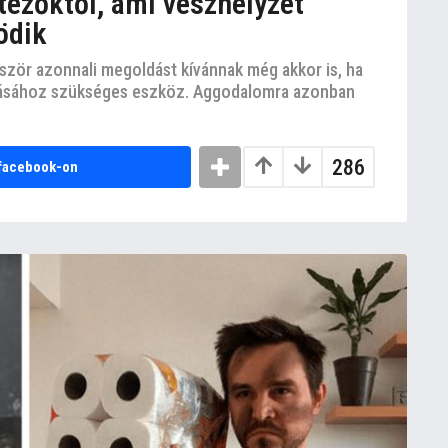
etezőktől, ami vészhelyzet
ödik
ször azonnali megoldást kívánnak még akkor is, ha
dásához szükséges eszköz. Aggodalomra azonban
286
facebook-on