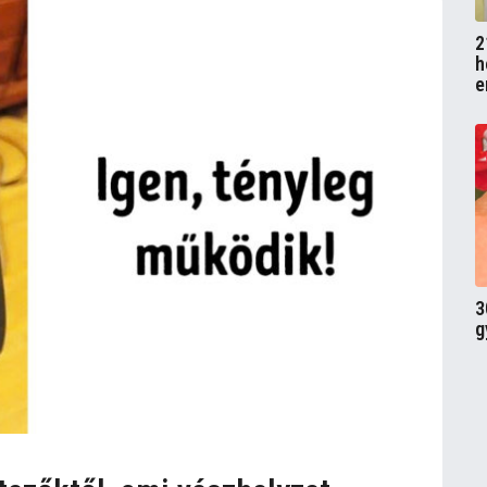
2
h
e
3
g