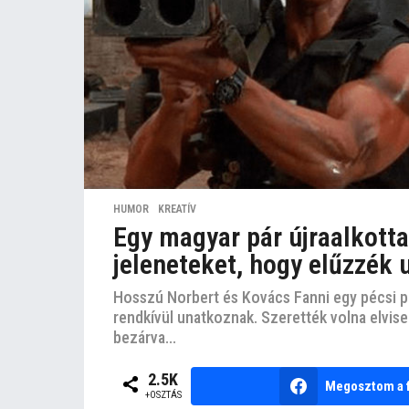
HUMOR
,
KREATÍV
Egy magyar pár újraalkotta
jeleneteket, hogy elűzzék 
Hosszú Norbert és Kovács Fanni egy pécsi pá
rendkívül unatkoznak. Szerették volna elvise
bezárva...
2.5K
Megosztom a 
+OSZTÁS