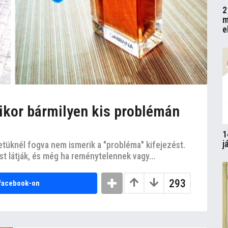
2
m
e
mikor bármilyen kis problémán
1
j
tüknél fogva nem ismerik a "probléma" kifejezést.
 látják, és még ha reménytelennek vagy...
293
facebook-on