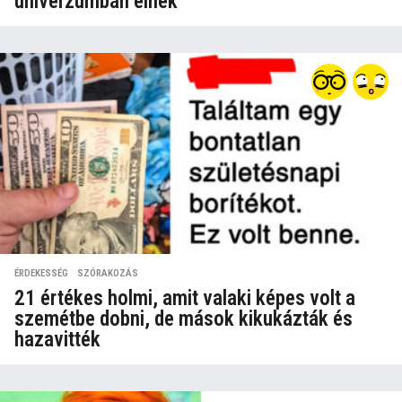
univerzumban élnek
ÉRDEKESSÉG
,
SZÓRAKOZÁS
21 értékes holmi, amit valaki képes volt a
szemétbe dobni, de mások kikukázták és
hazavitték