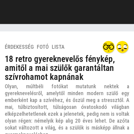
7
ÉRDEKESSÉG
,
FOTÓ
,
LISTA
é
18 retro gyereknevelős fénykép,
v
amitől a mai szülők garantáltan
e
z
szívrohamot kapnának
e
Olyan, múltbéli fotókat mutatunk nektek a
l
gyereknevelésről, amelytől minden modern szülő egy
ő
emberként kap a szívéhez, és őszül meg a stressztől. A
t
mai, túlbiztosított, túlságosan óvatoskodó világban
t
elképzelhetetlenek ezek a jelenetek, pedig nem is voltak
7
olyan régen: némelyik kép alig 20 éves lehet. De azóta
é
sokat változott a világ, és a szülők is másképp állnak a