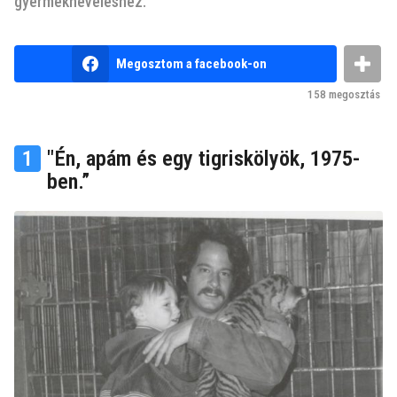
v
gyermekneveléshez.
e
z
b
Megosztom a facebook-on
e
y
n
l
158
megosztás
e
ő
m
t
k
1
"Én, apám és egy tigriskölyök, 1975-
u
t
t
ben.”
y
a