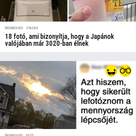
ÉRDEKESSÉG
,
UTAZÁS
18 fotó, ami bizonyítja, hogy a Japánok
valójában már 3020-ban élnek
ÉRDEKESSÉG
,
FOTÓ