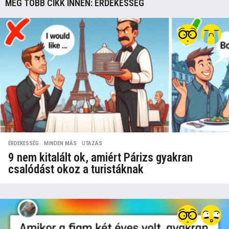
MÉG TÖBB CIKK INNEN:
ÉRDEKESSÉG
ÉRDEKESSÉG
,
MINDEN MÁS
,
UTAZÁS
9 nem kitalált ok, amiért Párizs gyakran
csalódást okoz a turistáknak