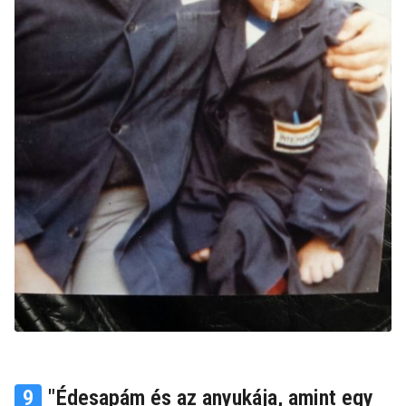
9
"Édesapám és az anyukája, amint egy