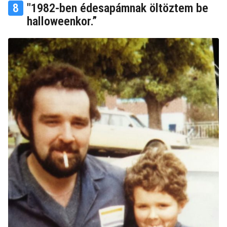
8
"1982-ben édesapámnak öltöztem be
halloweenkor.”