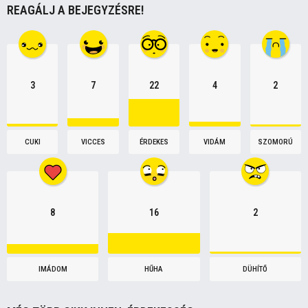
REAGÁLJ A BEJEGYZÉSRE!
n
3
7
22
4
2
CUKI
VICCES
ÉRDEKES
VIDÁM
SZOMORÚ
8
16
2
IMÁDOM
HŰHA
DÜHÍTŐ