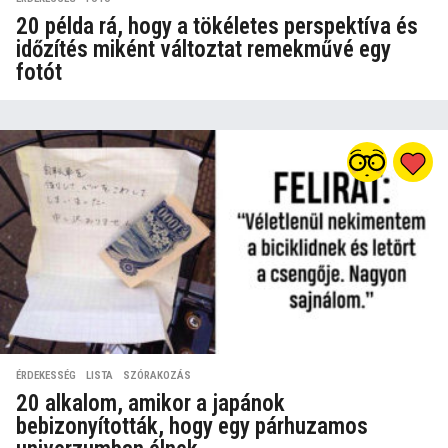
20 példa rá, hogy a tökéletes perspektíva és
időzítés miként változtat remekművé egy
fotót
ÉRDEKESSÉG
,
LISTA
,
SZÓRAKOZÁS
20 alkalom, amikor a japánok
bebizonyították, hogy egy párhuzamos