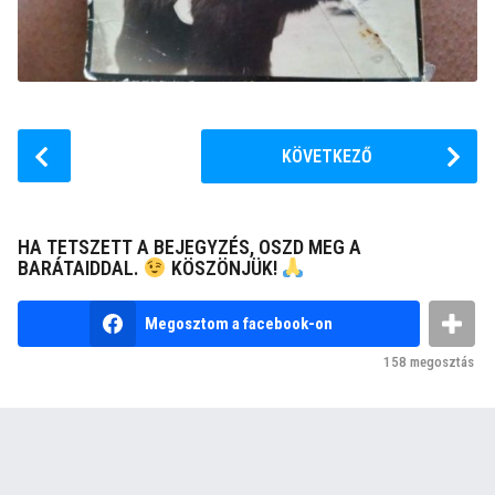
P
KÖVETKEZŐ
o
s
t
HA TETSZETT A BEJEGYZÉS, OSZD MEG A
P
BARÁTAIDDAL.
KÖSZÖNJÜK!
a
g
Megosztom a facebook-on
i
158
megosztás
n
a
t
i
o