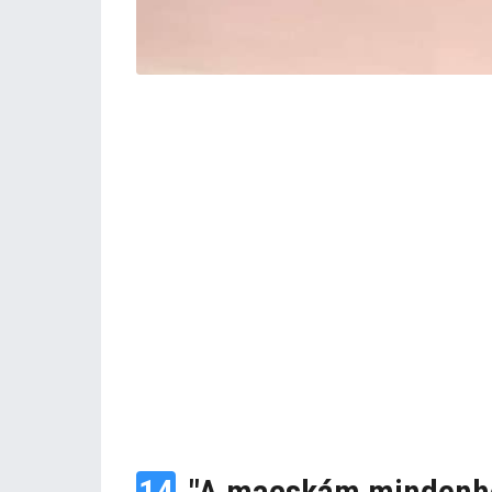
14
"A macskám mindenhol