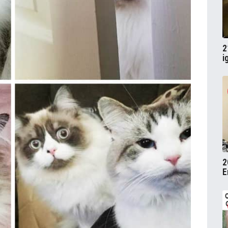
2
i
2
E