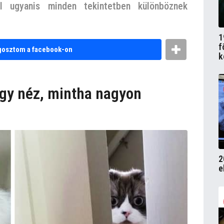
el ugyanis minden tekintetben különböznek
1
f
osztom a facebook-on
k
gy néz, mintha nagyon
2
e