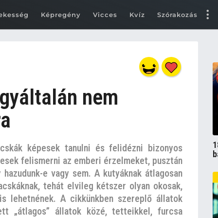
ekesség
Képregény
Vicces
Kvíz
Szórakozás
 egyáltalán nem
ra
1
skák képesek tanulni és felidézni bizonyos
b
esek felismerni az emberi érzelmeket, pusztán
ogy hazudunk-e vagy sem. A kutyáknak átlagosan
acskáknak, tehát elvileg kétszer olyan okosak,
is lehetnének. A cikkünkben szereplő állatok
 „átlagos” állatok közé, tetteikkel, furcsa