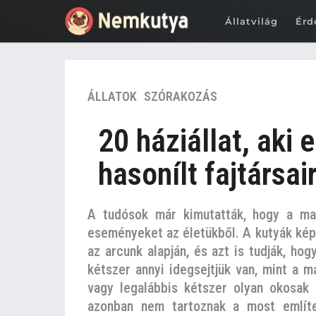
Állatvilág
Érd
7
ÁLLATOK
,
SZÓRAKOZÁS
é
v
20 háziállat, aki
e
z
hasonílt fajtársai
e
l
A tudósok már kimutatták, hogy a mac
ő
eseményeket az életükből. A kutyák kép
t
t
az arcunk alapján, és azt is tudják, h
7
kétszer annyi idegsejtjük van, mint a m
é
vagy legalábbis kétszer olyan okosak 
v
azonban nem tartoznak a most említett