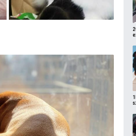
2
e
1
s