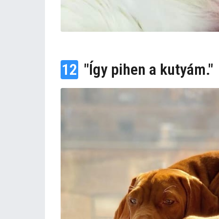
12
"Így pihen a kutyám."