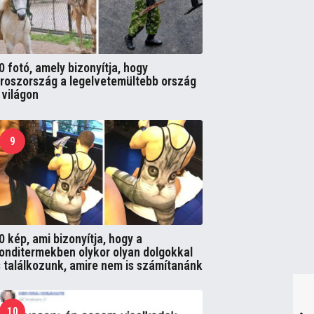
0 fotó, amely bizonyítja, hogy
roszország a legelvetemültebb ország
 világon
9
0 kép, ami bizonyítja, hogy a
onditermekben olykor olyan dolgokkal
s találkozunk, amire nem is számítanánk
10