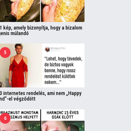
1 kép, amely bizonyítja, hogy a bizalom
genis múlandó
5
0 internetes rendelés, ami nem „Happy
nd”-el végződött
6