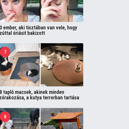
0 ember, aki tisztában van vele, hogy
zúttal óriásit bakizott
7
8 tapló macsek, akinek minden
zórakozása, a kutya terrorban tartása
8