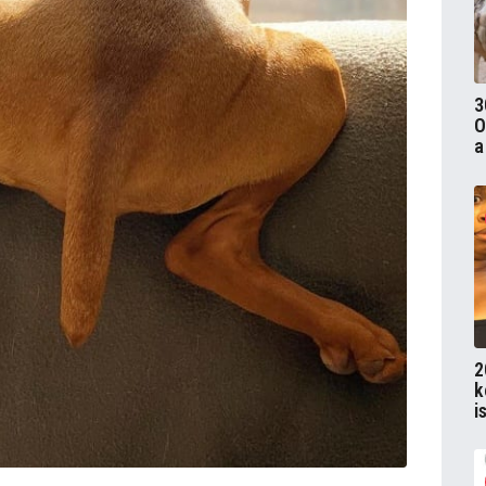
3
O
a
2
k
i