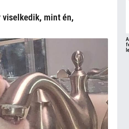
viselkedik, mint én,
A
f
l