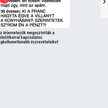
z internetezők megosztották a
elnőttkorral kapcsolatos
egkellemetlenebb észrevételeiket