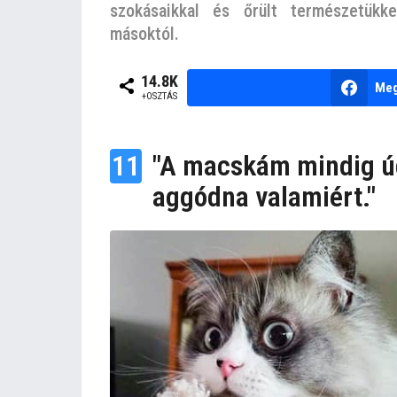
e
szokásaikkal és őrült természetükk
z
másoktól.
e
l
b
14.8K
Meg
ő
y
+OSZTÁS
n
t
e
t
m
11
"A macskám mindig ú
k
u
aggódna valamiért."
t
y
a