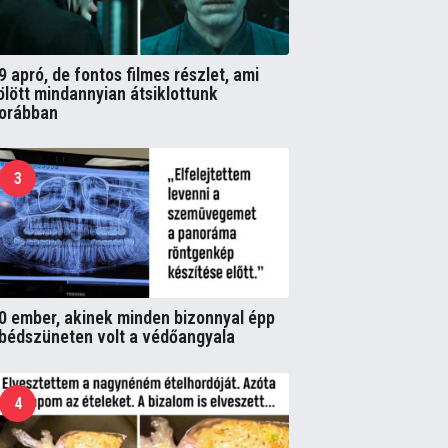
9 apró, de fontos filmes részlet, ami
ölött mindannyian átsiklottunk
orábban
3
0 ember, akinek minden bizonnyal épp
bédszüneten volt a védőangyala
4