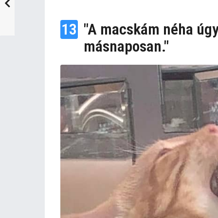
13
"A macskám néha úgy 
másnaposan."