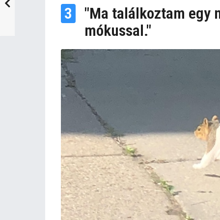
3
"Ma találkoztam egy 
mókussal."