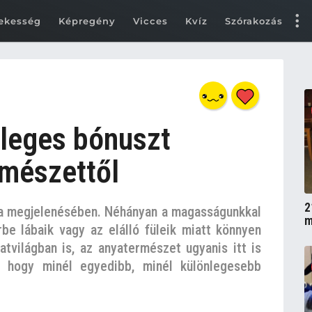
ekesség
Képregény
Vicces
Kvíz
Szórakozás
önleges bónuszt
rmészettől
2
 a megjelenésében. Néhányan a magasságunkkal
m
be lábaik vagy az elálló füleik miatt könnyen
atvilágban is, az anyatermészet ugyanis itt is
, hogy minél egyedibb, minél különlegesebb