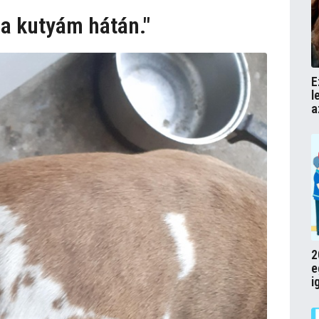
 a kutyám hátán."
E
l
a
2
e
i