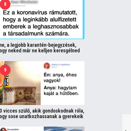
8
me, a legjobb karantén-bejegyzések,
ogy neked már ne kelljen keresgélned
9
0 vicces szülő, akik gondoskodnak róla,
ogy sose unatkozhassanak a gyerekeik