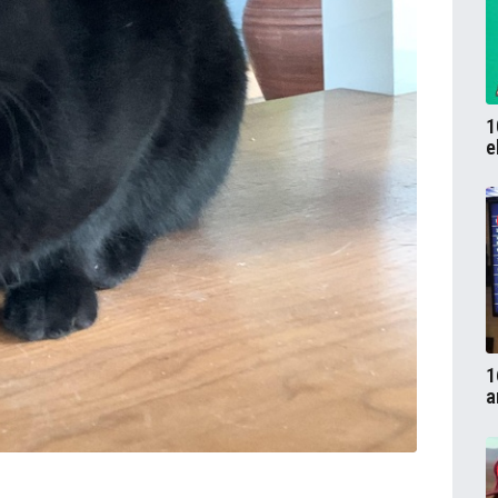
1
e
1
a