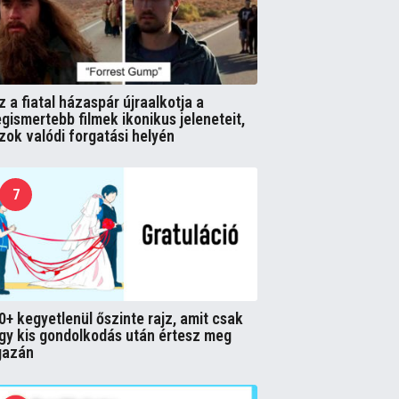
z a fiatal házaspár újraalkotja a
egismertebb filmek ikonikus jeleneteit,
zok valódi forgatási helyén
7
0+ kegyetlenül őszinte rajz, amit csak
gy kis gondolkodás után értesz meg
gazán