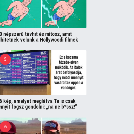
0 népszerű tévhit és mítosz, amit
lhitetnek velünk a Hollywoodi filmek
5
6 kép, amelyet meglátva Te is csak
nnyit fogsz gondolni: „na ne b*ssz!”
6