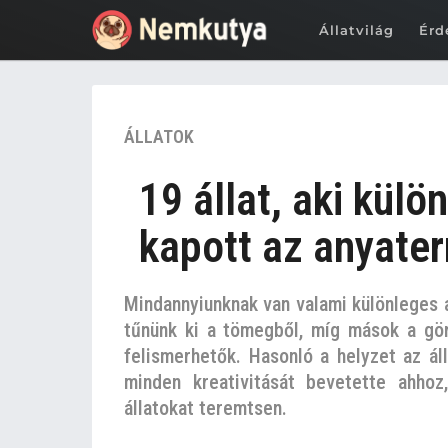
Állatvilág
Érd
6
ÁLLATOK
é
v
19 állat, aki kül
e
z
kapott az anyate
e
l
Mindannyiunknak van valami különleges
ő
tűnünk ki a tömegből, míg mások a gör
t
t
felismerhetők. Hasonló a helyzet az áll
6
minden kreativitását bevetette ahhoz
é
állatokat teremtsen.
v