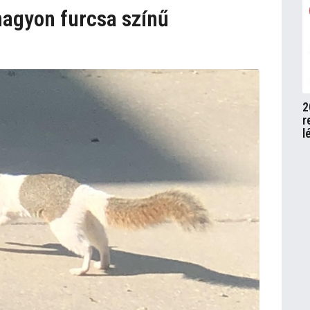
nagyon furcsa színű
2
r
l