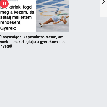
10
0 anyasággal kapcsolatos meme, ami
emekül összefoglalja a gyereknevelés
ényegét