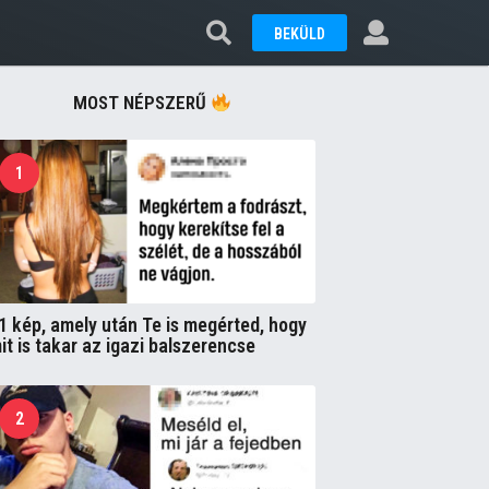
BEKÜLD
MOST NÉPSZERŰ
1
1 kép, amely után Te is megérted, hogy
it is takar az igazi balszerencse
2