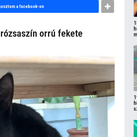
osztom a facebook-on
1
h
rózsaszín orrú fekete
m
1
h
s