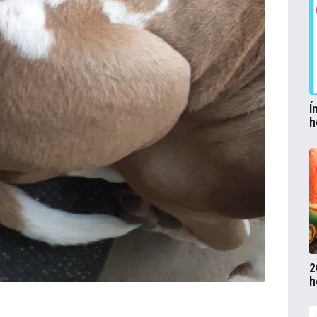
Í
h
2
h