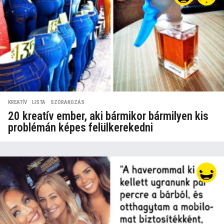
KREATÍV
,
LISTA
,
SZÓRAKOZÁS
20 kreatív ember, aki bármikor bármilyen kis
problémán képes felülkerekedni