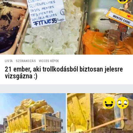
LISTA
,
SZÓRAKOZÁS
,
VICCES KÉPEK
21 ember, aki trollkodásból biztosan jelesre
vizsgázna :)