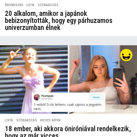
ÉRDEKESSÉG
,
LISTA
,
SZÓRAKOZÁS
20 alkalom, amikor a japánok
bebizonyították, hogy egy párhuzamos
univerzumban élnek
LISTA
,
SZÓRAKOZÁS
,
VICCES KÉPEK
18 ember, aki akkora öniróniával rendelkezik,
hogy az már vicces