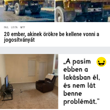
FAIL
,
LISTA
,
WTF
20 ember, akinek örökre be kellene vonni a
jogosítványát