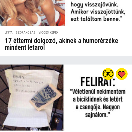
LISTA
,
SZÓRAKOZÁS
,
VICCES KÉPEK
17 éttermi dolgozó, akinek a humorérzéke
mindent letarol