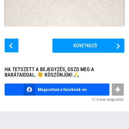
P
KÖVETKEZŐ
o
s
t
HA TETSZETT A BEJEGYZÉS, OSZD MEG A
P
BARÁTAIDDAL.
KÖSZÖNJÜK!
a
g
Megosztom a facebook-on
i
11.9 ezer
megosztás
n
a
t
i