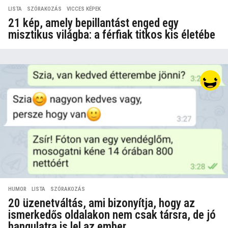
LISTA
,
SZÓRAKOZÁS
,
VICCES KÉPEK
21 kép, amely bepillantást enged egy
misztikus világba: a férfiak titkos kis életébe
HUMOR
,
LISTA
,
SZÓRAKOZÁS
20 üzenetváltás, ami bizonyítja, hogy az
ismerkedős oldalakon nem csak társra, de jó
hangulatra is lel az ember