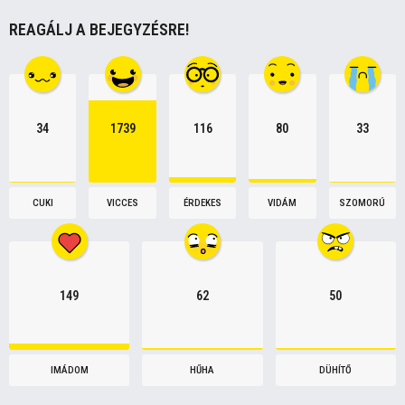
o
REAGÁLJ A BEJEGYZÉSRE!
n
34
1739
116
80
33
CUKI
VICCES
ÉRDEKES
VIDÁM
SZOMORÚ
149
62
50
IMÁDOM
HŰHA
DÜHÍTŐ