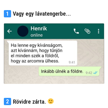
v
m
e
k
z
1
Vagy egy lávatengerbe...
u
t
e
y
l
a
ő
t
t
2
Rövidre zárta.