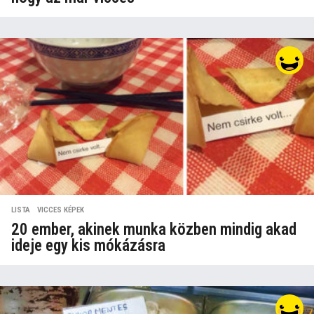
LISTA
,
VICCES KÉPEK
20 ember, akinek munka közben mindig akad
ideje egy kis mókázásra