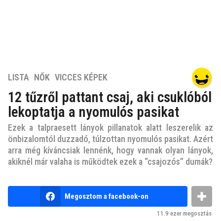
7
LISTA
,
NŐK
,
VICCES KÉPEK
é
12 tűzről pattant csaj, aki csuklóból
v
lekoptatja a nyomulós pasikat
e
z
Ezek a talpraesett lányok pillanatok alatt leszerelik az
e
önbizalomtól duzzadó, túlzottan nyomulós pasikat. Azért
l
arra még kíváncsiak lennénk, hogy vannak olyan lányok,
ő
akiknél már valaha is működtek ezek a “csajozós” dumák?
t
t
b
7
Megosztom a facebook-on
y
é
n
11.9 ezer
megosztás
e