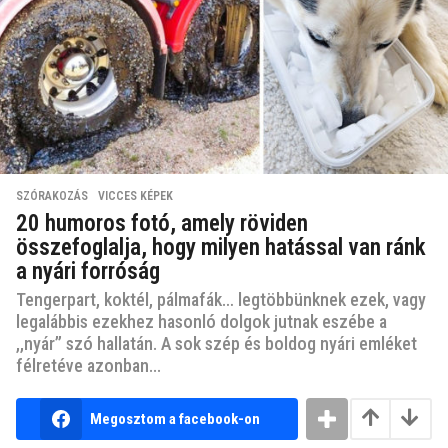
SZÓRAKOZÁS
,
VICCES KÉPEK
20 humoros fotó, amely röviden
összefoglalja, hogy milyen hatással van ránk
a nyári forróság
Tengerpart, koktél, pálmafák… legtöbbünknek ezek, vagy
legalábbis ezekhez hasonló dolgok jutnak eszébe a
,,nyár” szó hallatán. A sok szép és boldog nyári emléket
félretéve azonban...
Megosztom a facebook-on