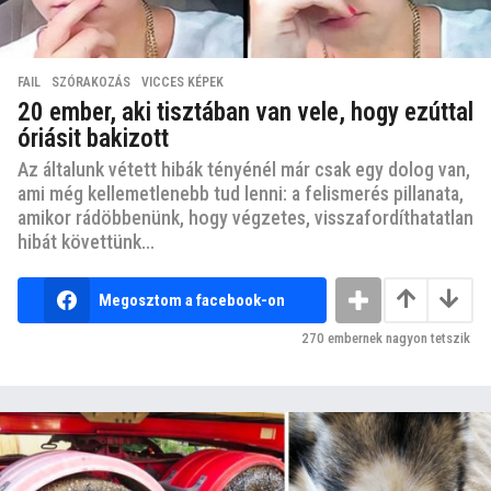
FAIL
,
SZÓRAKOZÁS
,
VICCES KÉPEK
20 ember, aki tisztában van vele, hogy ezúttal
óriásit bakizott
Az általunk vétett hibák tényénél már csak egy dolog van,
ami még kellemetlenebb tud lenni: a felismerés pillanata,
amikor rádöbbenünk, hogy végzetes, visszafordíthatatlan
hibát követtünk...
Megosztom a facebook-on
270
embernek nagyon tetszik