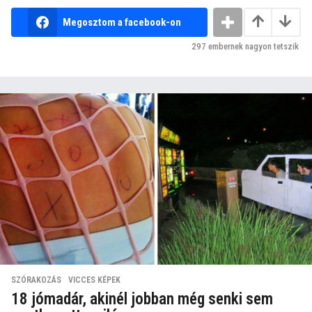
Megosztom a facebook-on
297
embernek nagyon tetszik
SZÓRAKOZÁS
,
VICCES KÉPEK
18 jómadár, akinél jobban még senki sem