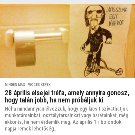
MINDEN MÁS
,
VICCES KÉPEK
28 április elsejei tréfa, amely annyira gonosz,
hogy talán jobb, ha nem próbáljuk ki
Néha mindannyian élvezzük, hogy egy kicsit szívathatjuk
munkatársainkat, osztálytársainkat vagy barátainkat, még
akkor is, ha nem érdemlik meg. Az április 1-i bolondok
napja remek lehetőség...