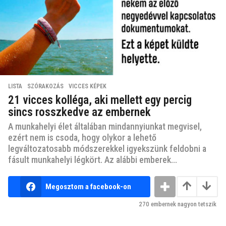
LISTA
,
SZÓRAKOZÁS
,
VICCES KÉPEK
21 vicces kolléga, aki mellett egy percig
sincs rosszkedve az embernek
A munkahelyi élet általában mindannyiunkat megvisel,
ezért nem is csoda, hogy olykor a lehető
legváltozatosabb módszerekkel igyekszünk feldobni a
fásult munkahelyi légkört. Az alábbi emberek...
Megosztom a facebook-on
270
embernek nagyon tetszik