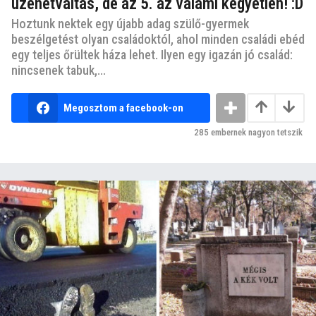
üzenetváltás, de az 5. az valami kegyetlen! :D
Hoztunk nektek egy újabb adag szülő-gyermek
beszélgetést olyan családoktól, ahol minden családi ebéd
egy teljes őrültek háza lehet. Ilyen egy igazán jó család:
nincsenek tabuk,...
Megosztom a facebook-on
285
embernek nagyon tetszik