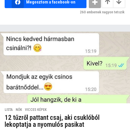
Megosztom a facebook-on
260
embernek nagyon tetszik
LISTA
,
NŐK
,
VICCES KÉPEK
12 tűzről pattant csaj, aki csuklóból
lekoptatja a nyomulós pasikat