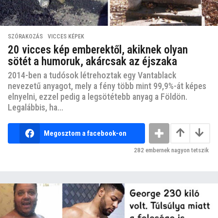
SZÓRAKOZÁS
,
VICCES KÉPEK
20 vicces kép emberektől, akiknek olyan
sötét a humoruk, akárcsak az éjszaka
2014-ben a tudósok létrehoztak egy Vantablack
nevezetű anyagot, mely a fény több mint 99,9%-át képes
elnyelni, ezzel pedig a legsötétebb anyag a Földön.
Legalábbis, ha...
Megosztom a facebook-on
282
embernek nagyon tetszik