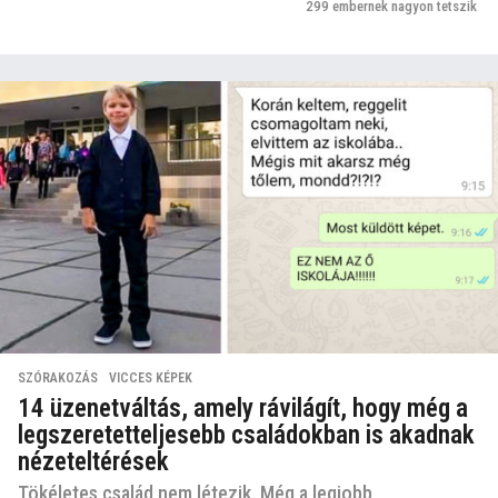
299
embernek nagyon tetszik
SZÓRAKOZÁS
,
VICCES KÉPEK
14 üzenetváltás, amely rávilágít, hogy még a
legszeretetteljesebb családokban is akadnak
nézeteltérések
Tökéletes család nem létezik. Még a legjobb,