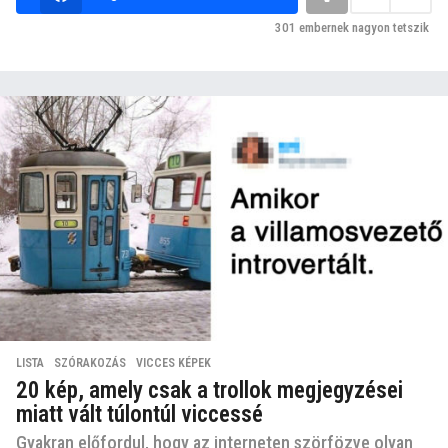
301
embernek nagyon tetszik
LISTA
,
SZÓRAKOZÁS
,
VICCES KÉPEK
20 kép, amely csak a trollok megjegyzései
miatt vált túlontúl viccessé
Gyakran előfordul, hogy az interneten szörfözve olyan