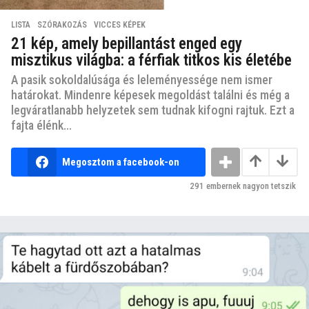
LISTA
,
SZÓRAKOZÁS
,
VICCES KÉPEK
21 kép, amely bepillantást enged egy
misztikus világba: a férfiak titkos kis életébe
A pasik sokoldalúsága és leleményessége nem ismer
határokat. Mindenre képesek megoldást találni és még a
legváratlanabb helyzetek sem tudnak kifogni rajtuk. Ezt a
fajta élénk...
Megosztom a facebook-on
291
embernek nagyon tetszik