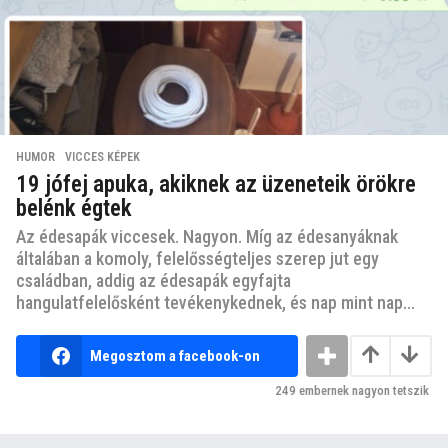
HUMOR
,
VICCES KÉPEK
19 jófej apuka, akiknek az üzeneteik örökre
belénk égtek
Az édesapák viccesek. Nagyon. Míg az édesanyáknak
általában a komoly, felelősségteljes szerep jut egy
családban, addig az édesapák egyfajta
hangulatfelelősként tevékenykednek, és nap mint nap...
Megosztom a facebook-on
249
embernek nagyon tetszik