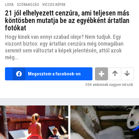
LISTA
,
SZÓRAKOZÁS
,
VICCES KÉPEK
21 jól elhelyezett cenzúra, ami teljesen más
köntösben mutatja be az egyébként ártatlan
fotókat
Hogy kinek van ennyi szabad ideje? Nem tudjuk. Egy
viszont biztos: egy ártatlan cenzúra még önmagában
semmit sem változtat a képek jelentésén, attól azok
még...
Megosztom a facebook-on
304
embernek nagyon tetszik