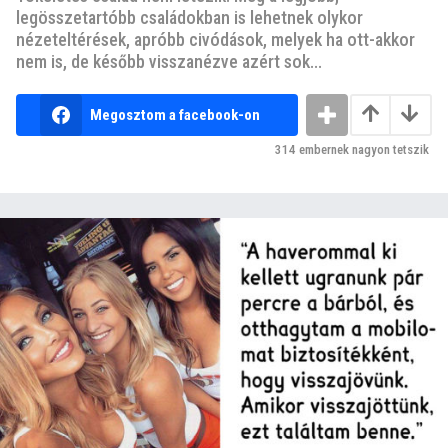
legösszetartóbb családokban is lehetnek olykor
nézeteltérések, apróbb civódások, melyek ha ott-akkor
nem is, de később visszanézve azért sok...
Megosztom a facebook-on
314
embernek nagyon tetszik