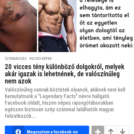
SZÓRAKOZÁS
,
VICCES KÉPEK
20 vicces tény különböző dolgokról, melyek
akár igazak is lehetnének, de valószínűleg
nem azok
Valószínűleg vannak köztetek olyanok, akiknek nem kell
bemutatnunk a "Legendary Facts" névre hallgató
Facebook oldalt, hiszen népes rajongótáborukban
egészen biztosan szép számmal találhatók magyar
feliratkozók....
Megosztom a facebook-on