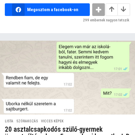
Megosztom a facebook-on
299
embernek nagyon tetszik
LISTA
,
SZÓRAKOZÁS
,
VICCES KÉPEK
20 asztalcsapkodós szülő-gyermek