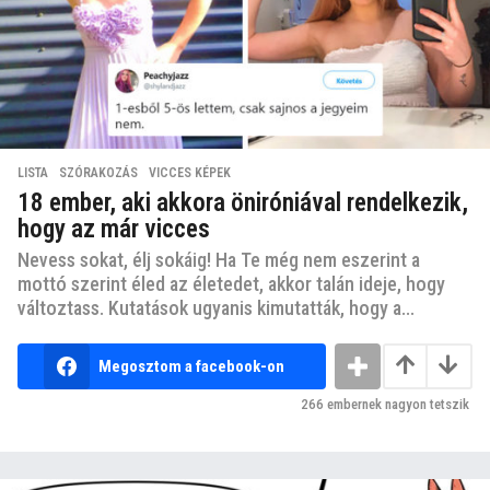
LISTA
,
SZÓRAKOZÁS
,
VICCES KÉPEK
18 ember, aki akkora öniróniával rendelkezik,
hogy az már vicces
Nevess sokat, élj sokáig! Ha Te még nem eszerint a
mottó szerint éled az életedet, akkor talán ideje, hogy
változtass. Kutatások ugyanis kimutatták, hogy a...
Megosztom a facebook-on
266
embernek nagyon tetszik