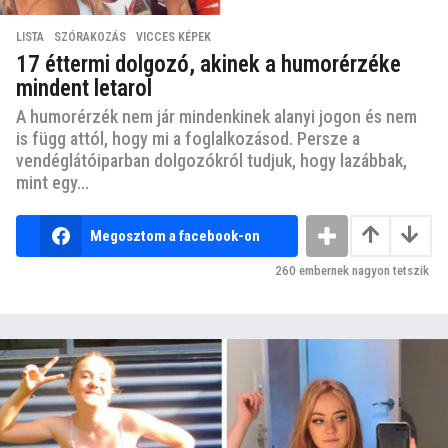
LISTA
,
SZÓRAKOZÁS
,
VICCES KÉPEK
17 éttermi dolgozó, akinek a humorérzéke
mindent letarol
A humorérzék nem jár mindenkinek alanyi jogon és nem
is függ attól, hogy mi a foglalkozásod. Persze a
vendéglátóiparban dolgozókról tudjuk, hogy lazábbak,
mint egy...
Megosztom a facebook-on
260
embernek nagyon tetszik