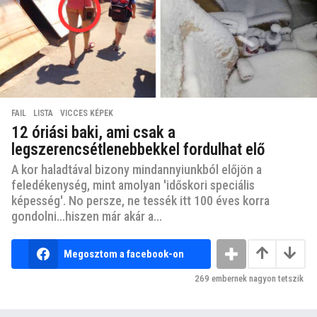
FAIL
,
LISTA
,
VICCES KÉPEK
12 óriási baki, ami csak a
legszerencsétlenebbekkel fordulhat elő
A kor haladtával bizony mindannyiunkból előjön a
feledékenység, mint amolyan 'időskori speciális
képesség'. No persze, ne tessék itt 100 éves korra
gondolni...hiszen már akár a...
Megosztom a facebook-on
269
embernek nagyon tetszik