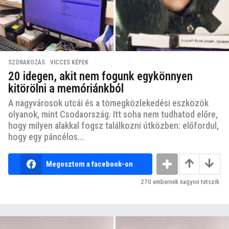
SZÓRAKOZÁS
,
VICCES KÉPEK
20 idegen, akit nem fogunk egykönnyen
kitörölni a memóriánkból
A nagyvárosok utcái és a tömegközlekedési eszközök
olyanok, mint Csodaország. Itt soha nem tudhatod előre,
hogy milyen alakkal fogsz találkozni útközben: előfordul,
hogy egy páncélos...
Megosztom a facebook-on
270
embernek nagyon tetszik