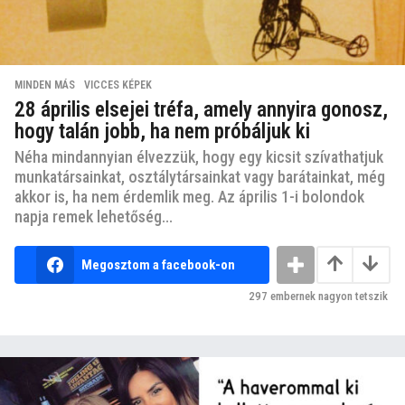
MINDEN MÁS
,
VICCES KÉPEK
28 április elsejei tréfa, amely annyira gonosz,
hogy talán jobb, ha nem próbáljuk ki
Néha mindannyian élvezzük, hogy egy kicsit szívathatjuk
munkatársainkat, osztálytársainkat vagy barátainkat, még
akkor is, ha nem érdemlik meg. Az április 1-i bolondok
napja remek lehetőség...
Megosztom a facebook-on
297
embernek nagyon tetszik