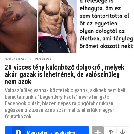
SZÓRAKOZÁS
,
VICCES KÉPEK
20 vicces tény különböző dolgokról, melyek
akár igazak is lehetnének, de valószínűleg
nem azok
Valószínűleg vannak köztetek olyanok, akiknek nem kell
bemutatnunk a "Legendary Facts" névre hallgató
Facebook oldalt, hiszen népes rajongótáborukban
egészen biztosan szép számmal találhatók magyar
feliratkozók....
Megosztom a facebook-on