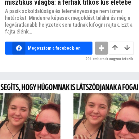
misztikus világba: a férfiak titkos kis életébe
A pasik sokoldalúsága és leleményessége nem ismer
határokat. Mindenre képesek megoldást találni és még a
legváratlanabb helyzetek sem tudnak kifogni rajtuk. Ezt a
fajta élénk...
Megosztom a facebook-on
291
embernek nagyon tetszik