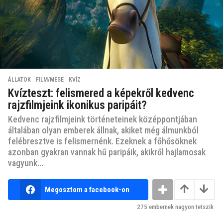
ÁLLATOK
,
FILM/MESE
,
KVÍZ
Kvízteszt: felismered a képekről kedvenc
rajzfilmjeink ikonikus paripáit?
Kedvenc rajzfilmjeink történeteinek középpontjában
általában olyan emberek állnak, akiket még álmunkból
felébresztve is felismernénk. Ezeknek a főhősöknek
azonban gyakran vannak hű paripáik, akikről hajlamosak
vagyunk...
Megosztom a facebook-on
275
embernek nagyon tetszik