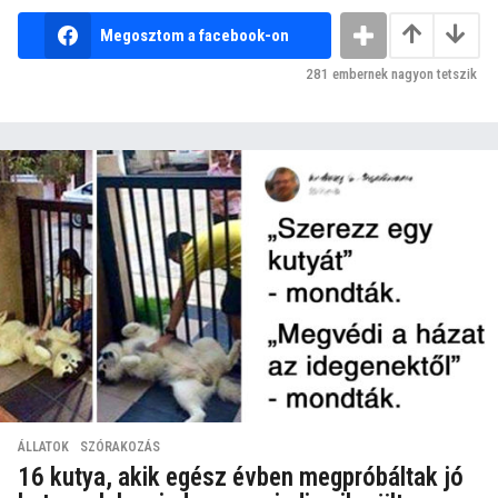
Megosztom a facebook-on
281
embernek nagyon tetszik
ÁLLATOK
,
SZÓRAKOZÁS
16 kutya, akik egész évben megpróbáltak jó