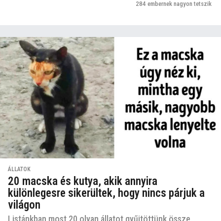
284
embernek nagyon tetszik
ÁLLATOK
20 macska és kutya, akik annyira
különlegesre sikerültek, hogy nincs párjuk a
világon
Listánkban most 20 olyan állatot gyűjtöttünk össze,