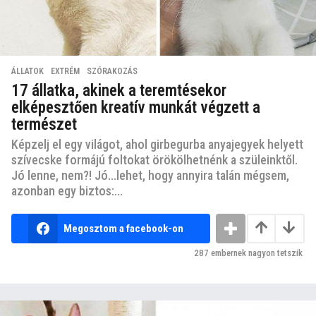
ÁLLATOK
,
EXTRÉM
,
SZÓRAKOZÁS
17 állatka, akinek a teremtésekor
elképesztően kreatív munkát végzett a
természet
Képzelj el egy világot, ahol girbegurba anyajegyek helyett
szívecske formájú foltokat örökölhetnénk a szüleinktől.
Jó lenne, nem?! Jó...lehet, hogy annyira talán mégsem,
azonban egy biztos:...
Megosztom a facebook-on
287
embernek nagyon tetszik