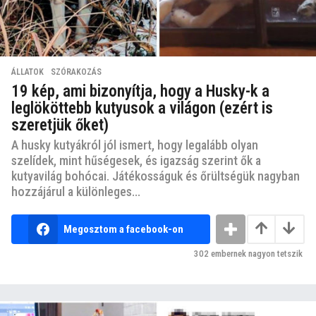
ÁLLATOK
,
SZÓRAKOZÁS
19 kép, ami bizonyítja, hogy a Husky-k a
leglököttebb kutyusok a világon (ezért is
szeretjük őket)
A husky kutyákról jól ismert, hogy legalább olyan
szelídek, mint hűségesek, és igazság szerint ők a
kutyavilág bohócai. Játékosságuk és őrültségük nagyban
hozzájárul a különleges...
Megosztom a facebook-on
302
embernek nagyon tetszik