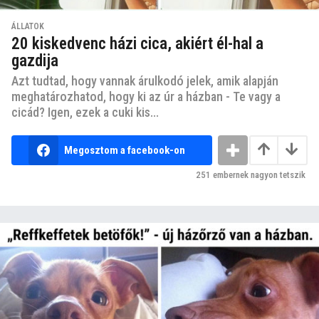
ÁLLATOK
20 kiskedvenc házi cica, akiért él-hal a
gazdija
Azt tudtad, hogy vannak árulkodó jelek, amik alapján
meghatározhatod, hogy ki az úr a házban - Te vagy a
cicád? Igen, ezek a cuki kis...
Megosztom a facebook-on
251
embernek nagyon tetszik