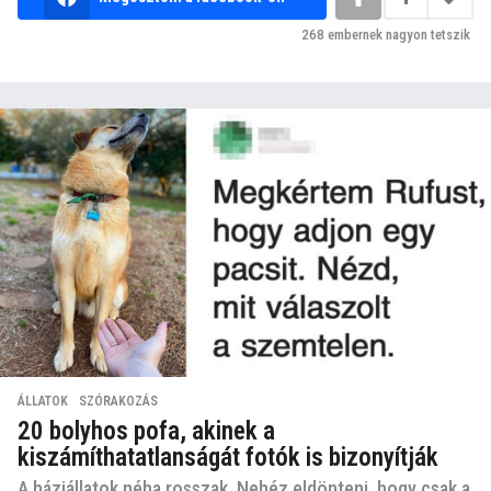
268
embernek nagyon tetszik
ÁLLATOK
,
SZÓRAKOZÁS
20 bolyhos pofa, akinek a
kiszámíthatatlanságát fotók is bizonyítják
A háziállatok néha rosszak. Nehéz eldönteni, hogy csak a