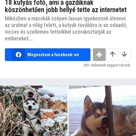
18 kutyás fotó, ami a gazdiknak
köszönhetően jobb hellyé tette az internetet
Miközben a macskák szépen lassan igyekeznek átvenni
az uralmat a világ felett, a kutyák továbbra is az odaadó,
vicces és szellemes tetteikkel szórakoztatják az
embereket....
Megosztom a facebook-on
281
embernek nagyon tetszik