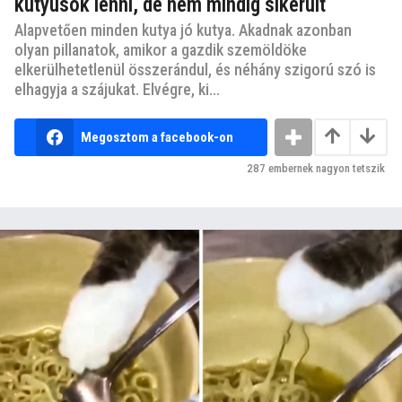
kutyusok lenni, de nem mindig sikerült
Alapvetően minden kutya jó kutya. Akadnak azonban
olyan pillanatok, amikor a gazdik szemöldöke
elkerülhetetlenül összerándul, és néhány szigorú szó is
elhagyja a szájukat. Elvégre, ki...
Megosztom a facebook-on
287
embernek nagyon tetszik