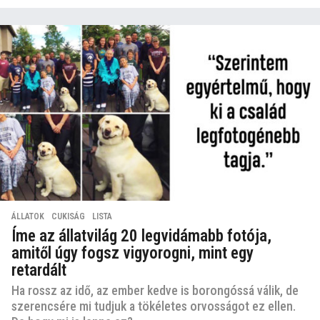
ÁLLATOK
,
CUKISÁG
,
LISTA
Íme az állatvilág 20 legvidámabb fotója,
amitől úgy fogsz vigyorogni, mint egy
retardált
Ha rossz az idő, az ember kedve is borongóssá válik, de
szerencsére mi tudjuk a tökéletes orvosságot ez ellen.