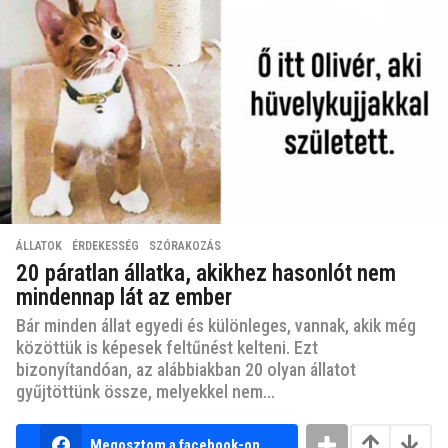
ÁLLATOK
,
ÉRDEKESSÉG
,
SZÓRAKOZÁS
20 páratlan állatka, akikhez hasonlót nem
mindennap lát az ember
Bár minden állat egyedi és különleges, vannak, akik még
közöttük is képesek feltűnést kelteni. Ezt
bizonyítandóan, az alábbiakban 20 olyan állatot
gyűjtöttünk össze, melyekkel nem...
Megosztom a facebook-on