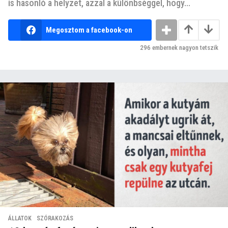
is hasonló a helyzet, azzal a különbséggel, hogy...
Megosztom a facebook-on
296
embernek nagyon tetszik
ÁLLATOK
,
SZÓRAKOZÁS