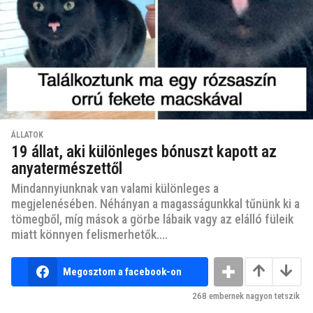
ÁLLATOK
19 állat, aki különleges bónuszt kapott az
anyatermészettől
Mindannyiunknak van valami különleges a
megjelenésében. Néhányan a magasságunkkal tűnünk ki a
tömegből, míg mások a görbe lábaik vagy az elálló füleik
miatt könnyen felismerhetők....
Megosztom a facebook-on
268
embernek nagyon tetszik