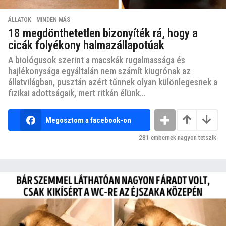
ÁLLATOK
,
MINDEN MÁS
18 megdönthetetlen bizonyíték rá, hogy a
cicák folyékony halmazállapotúak
A biológusok szerint a macskák rugalmassága és
hajlékonysága egyáltalán nem számít kiugrónak az
állatvilágban, pusztán azért tűnnek olyan különlegesnek a
fizikai adottságaik, mert ritkán élünk...
Megosztom a facebook-on
281
embernek nagyon tetszik