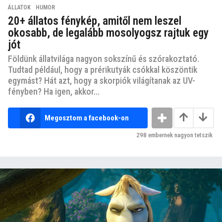
ÁLLATOK
,
HUMOR
20+ állatos fénykép, amitől nem leszel
okosabb, de legalább mosolyogsz rajtuk egy
jót
Földünk állatvilága nagyon sokszínű és szórakoztató.
Tudtad például, hogy a prérikutyák csókkal köszöntik
egymást? Hát azt, hogy a skorpiók világítanak az UV-
fényben? Ha igen, akkor...
Megosztom a facebook-on
298
embernek nagyon tetszik