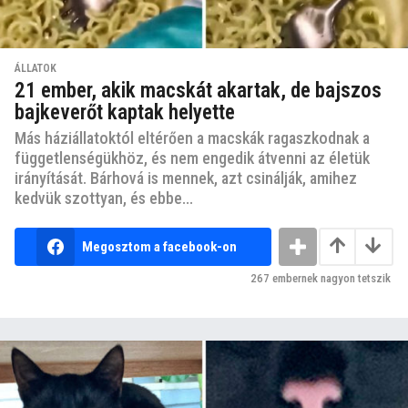
ÁLLATOK
21 ember, akik macskát akartak, de bajszos
bajkeverőt kaptak helyette
Más háziállatoktól eltérően a macskák ragaszkodnak a
függetlenségükhöz, és nem engedik átvenni az életük
irányítását. Bárhová is mennek, azt csinálják, amihez
kedvük szottyan, és ebbe...
Megosztom a facebook-on
267
embernek nagyon tetszik