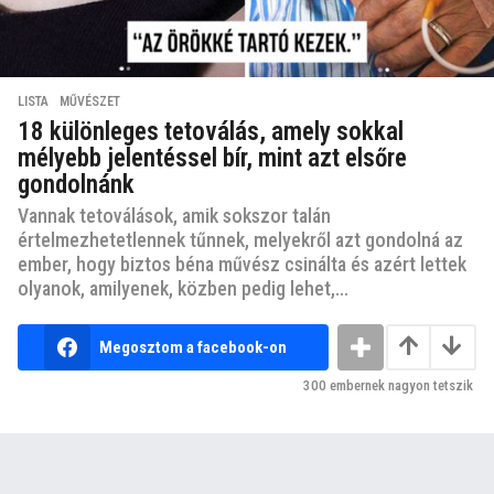
LISTA
,
MŰVÉSZET
18 különleges tetoválás, amely sokkal
mélyebb jelentéssel bír, mint azt elsőre
gondolnánk
Vannak tetoválások, amik sokszor talán
értelmezhetetlennek tűnnek, melyekről azt gondolná az
ember, hogy biztos béna művész csinálta és azért lettek
olyanok, amilyenek, közben pedig lehet,...
Megosztom a facebook-on
300
embernek nagyon tetszik