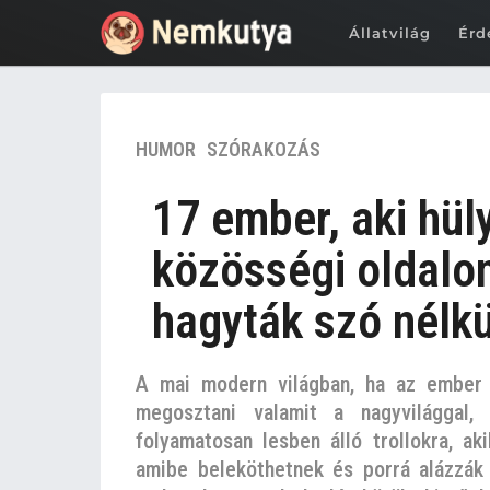
Állatvilág
Érd
7
HUMOR
,
SZÓRAKOZÁS
é
v
17 ember, aki hül
e
z
közösségi oldalo
e
hagyták szó nélkü
l
ő
t
A mai modern világban, ha az ember 
t
megosztani valamit a nagyvilággal, 
7
folyamatosan lesben álló trollokra, ak
é
amibe beleköthetnek és porrá alázzák 
v