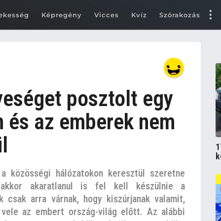
ekesség
Képregény
Vicces
Kvíz
Szórakozás
yeséget posztolt egy
n és az emberek nem
l
1
k
a közösségi hálózatokon keresztül szeretne
akkor akaratlanul is fel kell készülnie a
ik csak arra várnak, hogy kiszúrjanak valamit,
vele az embert ország-világ előtt. Az alábbi