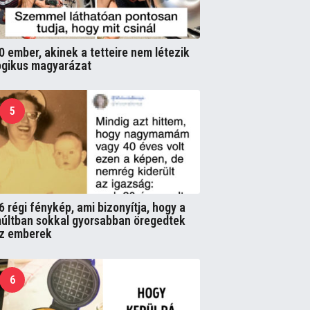
0 ember, akinek a tetteire nem létezik
ogikus magyarázat
5
6 régi fénykép, ami bizonyítja, hogy a
últban sokkal gyorsabban öregedtek
z emberek
6