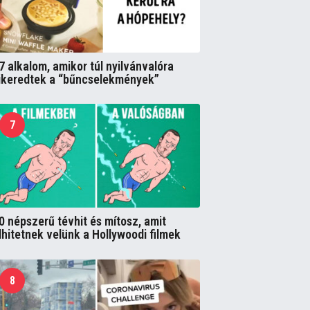
7 alkalom, amikor túl nyilvánvalóra
ikeredtek a “bűncselekmények”
7
0 népszerű tévhit és mítosz, amit
lhitetnek velünk a Hollywoodi filmek
8