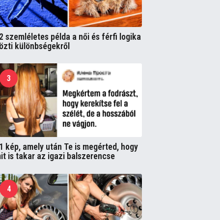
2 szemléletes példa a női és férfi logika
özti különbségekről
3
1 kép, amely után Te is megérted, hogy
it is takar az igazi balszerencse
4