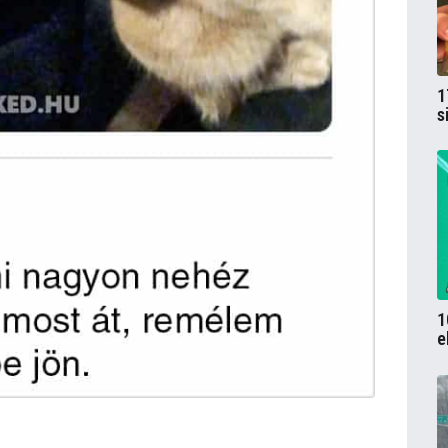
1
s
1
e