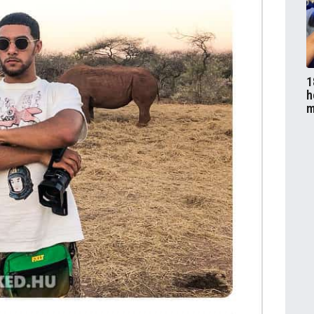
1
h
m