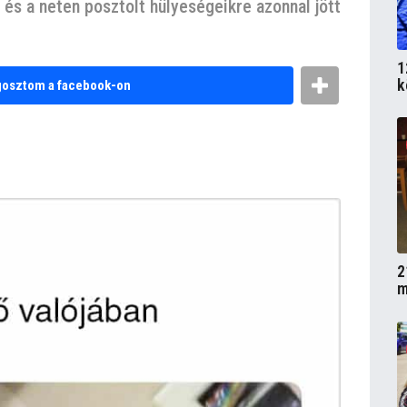
és a neten posztolt hülyeségeikre azonnal jött
1
k
osztom a facebook-on
2
m