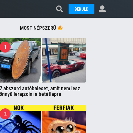
BEKÜLD
MOST NÉPSZERŰ
1
7 abszurd autóbaleset, amit nem lesz
önnyű lerajzolni a betétlapra
2