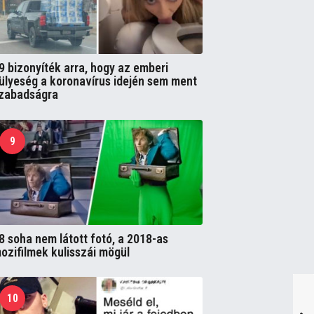
9 bizonyíték arra, hogy az emberi
ülyeség a koronavírus idején sem ment
zabadságra
9
8 soha nem látott fotó, a 2018-as
ozifilmek kulisszái mögül
10