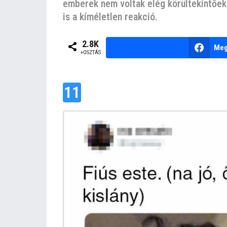
emberek nem voltak elég körültekintőek 
e
z
is a kíméletlen reakció.
e
l
b
2.8K
Meg
y
ő
+OSZTÁS
n
t
e
t
m
11
k
u
t
y
a