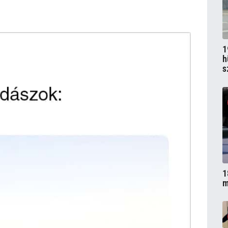
1
h
s
1
m