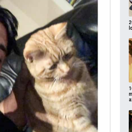
2
l
1
m
a