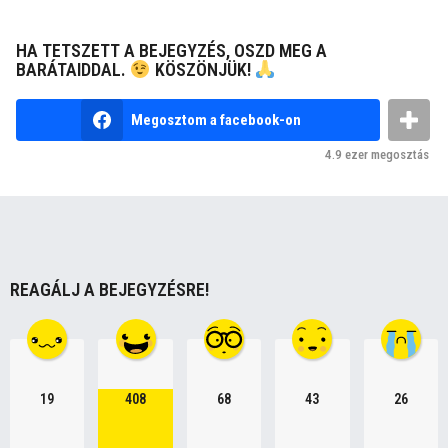
s
t
HA TETSZETT A BEJEGYZÉS, OSZD MEG A
P
BARÁTAIDDAL.
KÖSZÖNJÜK!
a
g
Megosztom a facebook-on
i
4.9 ezer
megosztás
n
a
t
i
o
REAGÁLJ A BEJEGYZÉSRE!
n
19
408
68
43
26