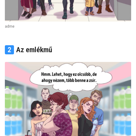
adme
2
Az emlékmű