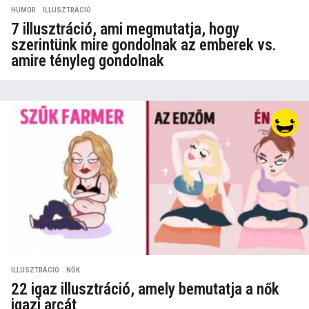
HUMOR
,
ILLUSZTRÁCIÓ
7 illusztráció, ami megmutatja, hogy
szerintünk mire gondolnak az emberek vs.
amire tényleg gondolnak
ILLUSZTRÁCIÓ
,
NŐK
22 igaz illusztráció, amely bemutatja a nők
igazi arcát