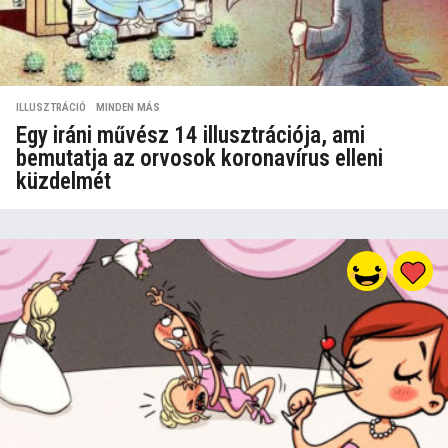
ILLUSZTRÁCIÓ
,
MINDEN MÁS
Egy iráni művész 14 illusztrációja, ami
bemutatja az orvosok koronavírus elleni
küzdelmét