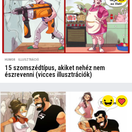
HUMOR
,
ILLUSZTRÁCIÓ
15 szomszédtípus, akiket nehéz nem
észrevenni (vicces illusztrációk)