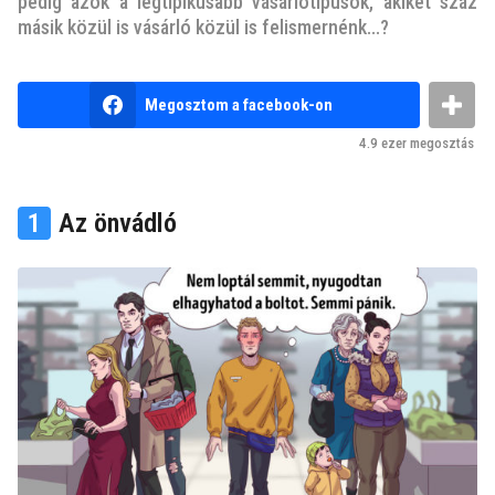
v
pedig azok a legtipikusabb vásárlótípusok, akiket száz
másik közül is vásárló közül is felismernénk...?
e
z
e
b
Megosztom a facebook-on
l
y
n
ő
4.9 ezer
megosztás
e
t
m
t
k
1
Az önvádló
u
t
y
a