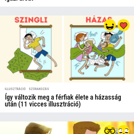
ILLUSZTRÁCIÓ
,
SZÓRAKOZÁS
Így változik meg a férfiak élete a házasság
után (11 vicces illusztráció)