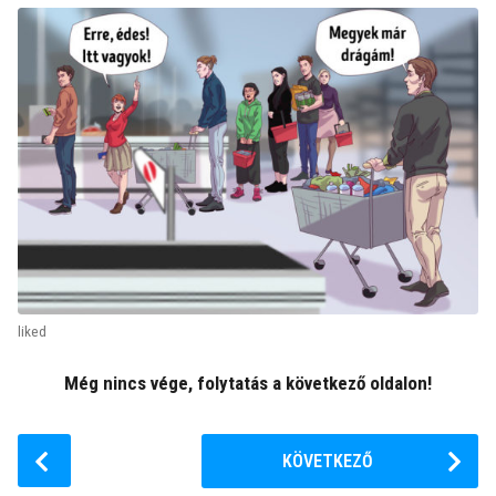
liked
Még nincs vége, folytatás a következő oldalon!
P
KÖVETKEZŐ
o