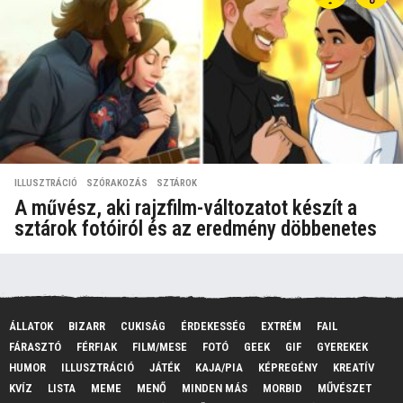
ILLUSZTRÁCIÓ
,
SZÓRAKOZÁS
,
SZTÁROK
A művész, aki rajzfilm-változatot készít a
sztárok fotóiról és az eredmény döbbenetes
ÁLLATOK
BIZARR
CUKISÁG
ÉRDEKESSÉG
EXTRÉM
FAIL
FÁRASZTÓ
FÉRFIAK
FILM/MESE
FOTÓ
GEEK
GIF
GYEREKEK
HUMOR
ILLUSZTRÁCIÓ
JÁTÉK
KAJA/PIA
KÉPREGÉNY
KREATÍV
KVÍZ
LISTA
MEME
MENŐ
MINDEN MÁS
MORBID
MŰVÉSZET