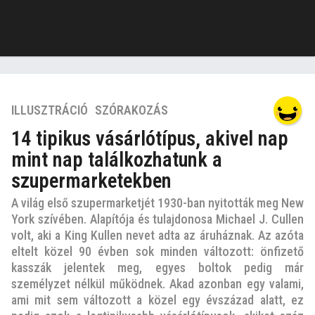
7
ILLUSZTRÁCIÓ
,
SZÓRAKOZÁS
é
14 tipikus vásárlótípus, akivel nap
v
mint nap találkozhatunk a
e
z
szupermarketekben
e
A világ első szupermarketjét 1930-ban nyitották meg New
l
York szívében. Alapítója és tulajdonosa Michael J. Cullen
ő
volt, aki a King Kullen nevet adta az áruháznak. Az azóta
t
eltelt közel 90 évben sok minden változott: önfizető
t
kasszák jelentek meg, egyes boltok pedig már
7
személyzet nélkül működnek. Akad azonban egy valami,
é
ami mit sem változott a közel egy évszázad alatt, ez