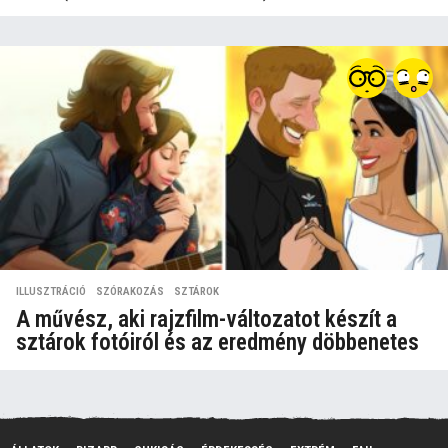
ILLUSZTRÁCIÓ
,
SZÓRAKOZÁS
,
SZTÁROK
A művész, aki rajzfilm-változatot készít a
sztárok fotóiról és az eredmény döbbenetes