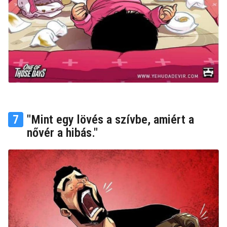
7
"Mint egy lövés a szívbe, amiért a
nővér a hibás."