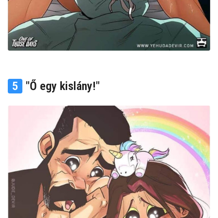
5
"Ő egy kislány!"