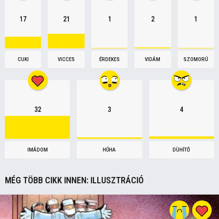
17
21
1
2
1
CUKI
VICCES
ÉRDEKES
VIDÁM
SZOMORÚ
32
3
4
IMÁDOM
HŰHA
DÜHÍTŐ
MÉG TÖBB CIKK INNEN:
ILLUSZTRÁCIÓ