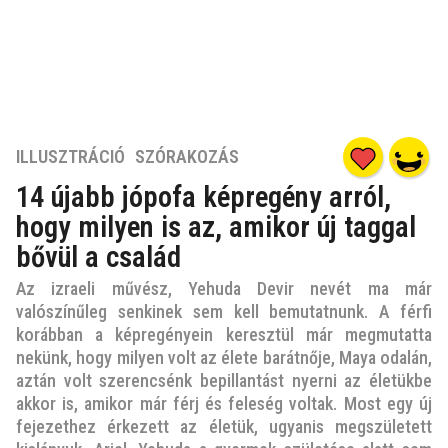
7
ILLUSZTRÁCIÓ
,
SZÓRAKOZÁS
é
14 újabb jópofa képregény arról,
v
hogy milyen is az, amikor új taggal
e
z
bővül a család
e
Az izraeli művész, Yehuda Devir nevét ma már
l
valószínűleg senkinek sem kell bemutatnunk. A férfi
ő
korábban a képregényein keresztül már megmutatta
t
nekünk, hogy milyen volt az élete barátnője, Maya odalán,
t
aztán volt szerencsénk bepillantást nyerni az életükbe
7
akkor is, amikor már férj és feleség voltak. Most egy új
é
fejezethez érkezett az életük, ugyanis megszületett