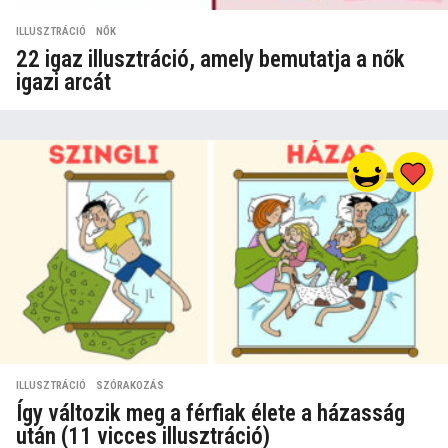
ILLUSZTRÁCIÓ
,
NŐK
22 igaz illusztráció, amely bemutatja a nők
igazi arcát
ILLUSZTRÁCIÓ
,
SZÓRAKOZÁS
Így változik meg a férfiak élete a házasság
után (11 vicces illusztráció)