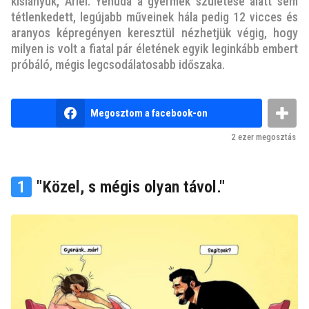
v
kislányuk, Ariel. Yehuda a gyermek születése alatt sem
tétlenkedett, legújabb műveinek hála pedig 12 vicces és
e
aranyos képregényen keresztül nézhetjük végig, hogy
z
milyen is volt a fiatal pár életének egyik leginkább embert
e
próbáló, mégis legcsodálatosabb időszaka.
l
ő
t
b
Megosztom a facebook-on
y
t
n
2 ezer
megosztás
e
m
k
1
"Közel, s mégis olyan távol."
u
t
y
a