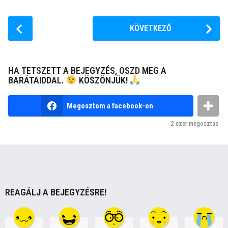
P
KÖVETKEZŐ
o
s
t
HA TETSZETT A BEJEGYZÉS, OSZD MEG A
P
BARÁTAIDDAL.
KÖSZÖNJÜK!
a
g
Megosztom a facebook-on
i
2 ezer
megosztás
n
a
t
i
o
REAGÁLJ A BEJEGYZÉSRE!
n