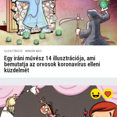
ILLUSZTRÁCIÓ
,
MINDEN MÁS
Egy iráni művész 14 illusztrációja, ami
bemutatja az orvosok koronavírus elleni
küzdelmét