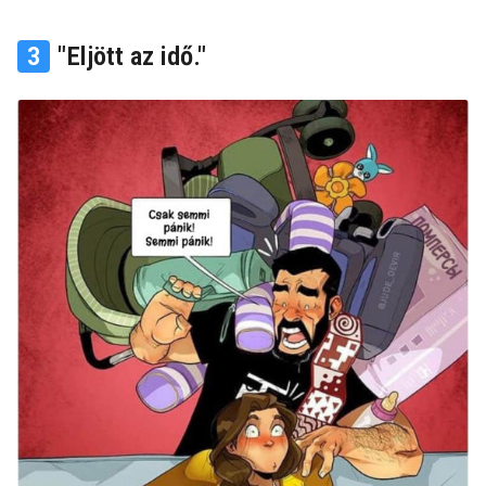
3
"Eljött az idő."