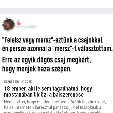
KÉPREGÉNY
,
VICCEK
18 ember, aki le sem tagadhatná, hogy
mostanában üldözi a balszerencse
Nem biztos, hogy minden esetben előrébb leszünk vele,
ha az interneten keresztül panaszoljuk el másoknak a
problémáinkat, de az azért kétségtelen, hogy egy elég