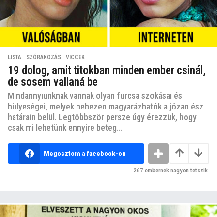
LISTA
,
SZÓRAKOZÁS
,
VICCEK
19 dolog, amit titokban minden ember csinál,
de sosem vallaná be
Mindannyiunknak vannak olyan furcsa szokásai és
hülyeségei, melyek nehezen magyarázhatók a józan ész
határain belül. Legtöbbször persze úgy érezzük, hogy
csak mi lehetünk ennyire beteg...
Megosztom a facebook-on
267
embernek nagyon tetszik