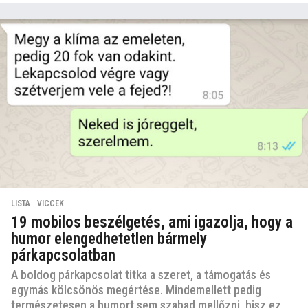
LISTA
,
VICCEK
19 mobilos beszélgetés, ami igazolja, hogy a
humor elengedhetetlen bármely
párkapcsolatban
A boldog párkapcsolat titka a szeret, a támogatás és
egymás kölcsönös megértése. Mindemellett pedig
természetesen a humort sem szabad mellőzni, hisz ez