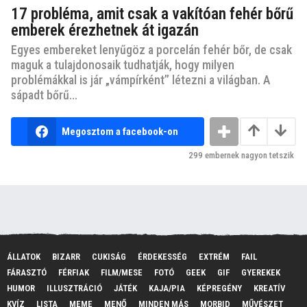
17 probléma, amit csak a vakítóan fehér bőrű
emberek érezhetnek át igazán
Egyes embereket lenyűgöz a porcelán fehér bőr, de csak
maguk a tulajdonosaik tudhatják, hogy milyen
problémákkal is jár „vámpírként” létezni a világban. A
sápadt bőrű...
Megosztom a facebook-on
299
embernek nagyon tetszik
ÁLLATOK
BIZARR
CUKISÁG
ÉRDEKESSÉG
EXTRÉM
FAIL
FÁRASZTÓ
FÉRFIAK
FILM/MESE
FOTÓ
GEEK
GIF
GYEREKEK
HUMOR
ILLUSZTRÁCIÓ
JÁTÉK
KAJA/PIA
KÉPREGÉNY
KREATÍV
KVÍZ
LISTA
MEME
MENŐ
MINDEN MÁS
MORBID
MŰVÉSZET