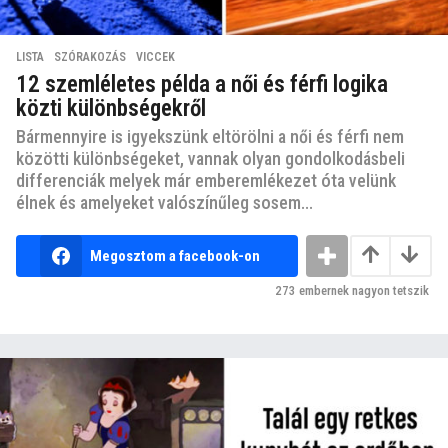
LISTA
,
SZÓRAKOZÁS
,
VICCEK
12 szemléletes példa a női és férfi logika
közti különbségekről
Bármennyire is igyekszünk eltörölni a női és férfi nem
közötti különbségeket, vannak olyan gondolkodásbeli
differenciák melyek már emberemlékezet óta velünk
élnek és amelyeket valószínűleg sosem...
Megosztom a facebook-on
273
embernek nagyon tetszik