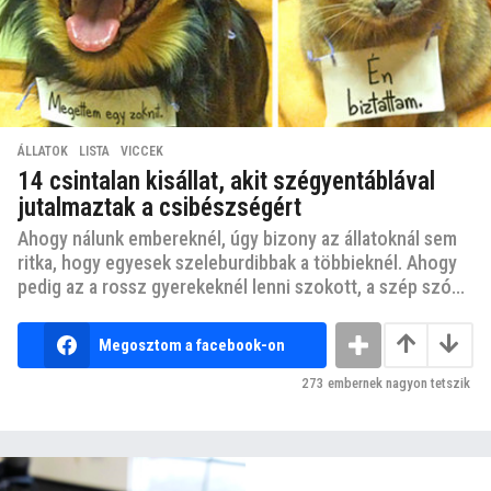
ÁLLATOK
,
LISTA
,
VICCEK
14 csintalan kisállat, akit szégyentáblával
jutalmaztak a csibészségért
Ahogy nálunk embereknél, úgy bizony az állatoknál sem
ritka, hogy egyesek szeleburdibbak a többieknél. Ahogy
pedig az a rossz gyerekeknél lenni szokott, a szép szó...
Megosztom a facebook-on
273
embernek nagyon tetszik