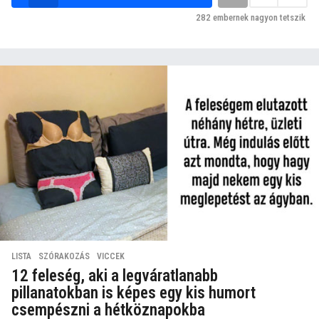
282
embernek nagyon tetszik
LISTA
,
SZÓRAKOZÁS
,
VICCEK
12 feleség, aki a legváratlanabb
pillanatokban is képes egy kis humort
csempészni a hétköznapokba