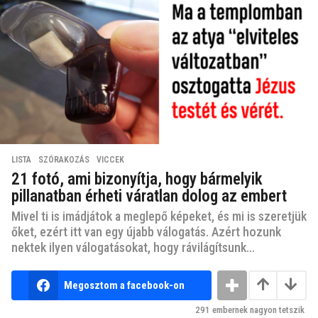
LISTA
,
SZÓRAKOZÁS
,
VICCEK
21 fotó, ami bizonyítja, hogy bármelyik
pillanatban érheti váratlan dolog az embert
Mivel ti is imádjátok a meglepő képeket, és mi is szeretjük
őket, ezért itt van egy újabb válogatás. Azért hozunk
nektek ilyen válogatásokat, hogy rávilágítsunk...
Megosztom a facebook-on
291
embernek nagyon tetszik