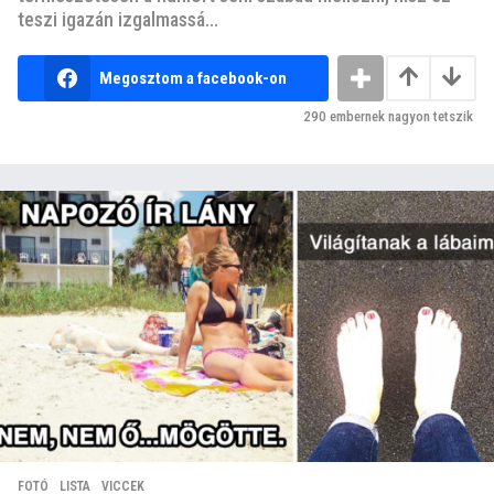
teszi igazán izgalmassá...
Megosztom a facebook-on
290
embernek nagyon tetszik
FOTÓ
,
LISTA
,
VICCEK