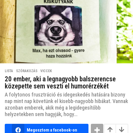
LISTA
,
SZÓRAKOZÁS
,
VICCEK
20 ember, aki a legnagyobb balszerencse
közepette sem veszti el humorérzékét
A folytonos frusztráció és idegeskedés hatására bizony
nap mint nap követünk el kisebb-nagyobb hibákat. Vannak
azonban emberek, akik még a legidegesítőbb
helyzetekben sem hagyják, hogy...
Megosztom a facebook-on