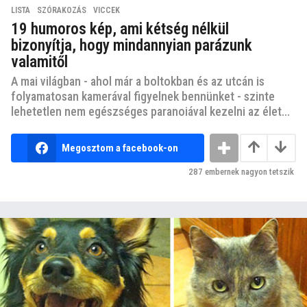
LISTA
,
SZÓRAKOZÁS
,
VICCEK
19 humoros kép, ami kétség nélkül
bizonyítja, hogy mindannyian parázunk
valamitől
A mai világban - ahol már a boltokban és az utcán is
folyamatosan kamerával figyelnek bennünket - szinte
lehetetlen nem egészséges paranoiával kezelni az élet...
Megosztom a facebook-on
287
embernek nagyon tetszik