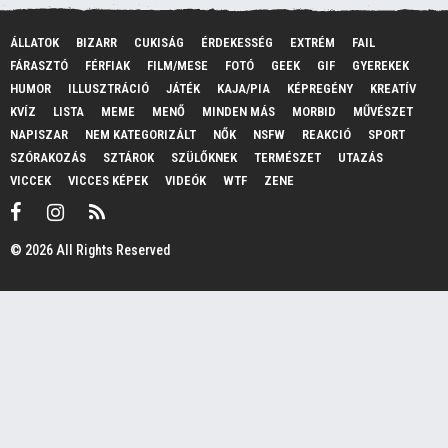
ÁLLATOK
BIZARR
CUKISÁG
ÉRDEKESSÉG
EXTRÉM
FAIL
FÁRASZTÓ
FÉRFIAK
FILM/MESE
FOTÓ
GEEK
GIF
GYEREKEK
HUMOR
ILLUSZTRÁCIÓ
JÁTÉK
KAJA/PIA
KÉPREGÉNY
KREATÍV
KVÍZ
LISTA
MEME
MENŐ
MINDEN MÁS
MORBID
MŰVÉSZET
NAPISZAR
NEM KATEGORIZÁLT
NŐK
NSFW
REAKCIÓ
SPORT
SZÓRAKOZÁS
SZTÁROK
SZÜLŐKNEK
TERMÉSZET
UTAZÁS
VICCEK
VICCES KÉPEK
VIDEÓK
WTF
ZENE
© 2026 All Rights Reserved