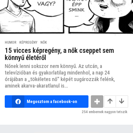
HUMOR
,
KÉPREGÉNY
,
NŐK
15 vicces képregény, a nők cseppet sem
könnyű életéről
Nőnek lenni sokszor nem könnyű. Az utcán, a
televízióban és gyakorlatilag mindenhol, a nap 24
órájában a ,,tökéletes nő” képét sugározzák felénk,
aminek akarva-akaratlanul is...
Megosztom a facebook-on
254
embernek nagyon tetszik