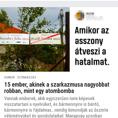
HUMOR
,
SZÓRAKOZÁS
15 ember, akinek a szarkazmusa nagyobbat
robban, mint egy atombomba
Vannak emberek, akik egyszerűen nem képesek
visszatartani a nyelvüket, és bármennyire is bántó,
bármennyire is fájdalmas...mindig kimondják az őszinte
véleményüket és gondolataikat. Manapság azonban