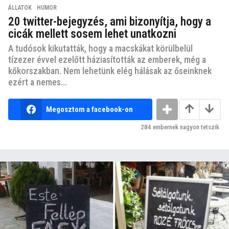
ÁLLATOK
,
HUMOR
20 twitter-bejegyzés, ami bizonyítja, hogy a
cicák mellett sosem lehet unatkozni
A tudósok kikutatták, hogy a macskákat körülbelül
tízezer évvel ezelőtt háziasították az emberek, még a
kőkorszakban. Nem lehetünk elég hálásak az őseinknek
ezért a nemes...
Megosztom a facebook-on
284
embernek nagyon tetszik