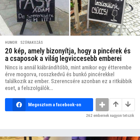
HUMOR
,
SZÓRAKOZÁS
20 kép, amely bizonyítja, hogy a pincérek és
a csaposok a világ legviccesebb emberei
Nincs is annál kiábrándítóbb, mint amikor egy étterembe
érve mogorva, rosszkedvű és bunkó pincérekkel
találkozik az ember. Szerencsére azonban ez a ritkábbik
eset, a felszolgálók...
Megosztom a facebook-on
262
embernek nagyon tetszik