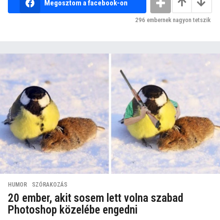
Megosztom a facebook-on
296
embernek nagyon tetszik
HUMOR
,
SZÓRAKOZÁS
20 ember, akit sosem lett volna szabad
Photoshop közelébe engedni