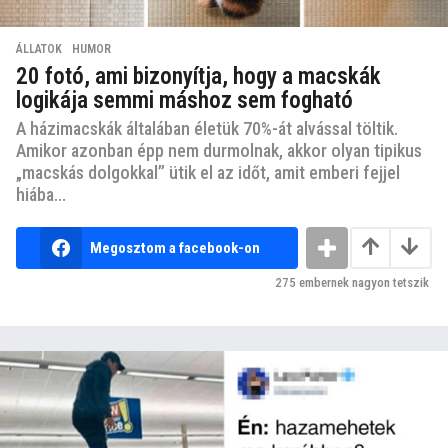
ÁLLATOK
,
HUMOR
20 fotó, ami bizonyítja, hogy a macskák
logikája semmi máshoz sem fogható
A házimacskák általában életük 70%-át alvással töltik.
Amikor azonban épp nem durmolnak, akkor olyan tipikus
„macskás dolgokkal” ütik el az időt, amit emberi fejjel
hiába...
Megosztom a facebook-on
275
embernek nagyon tetszik