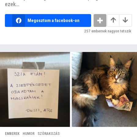
ezek...
Megosztom a facebook-on
257
embernek nagyon tetszik
EMBEREK
,
HUMOR
,
SZÓRAKOZÁS