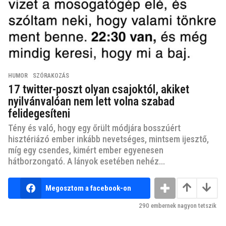
HUMOR
,
SZÓRAKOZÁS
17 twitter-poszt olyan csajoktól, akiket
nyilvánvalóan nem lett volna szabad
felidegesíteni
Tény és való, hogy egy őrült módjára bosszúért
hisztériázó ember inkább nevetséges, mintsem ijesztő,
míg egy csendes, kimért ember egyenesen
hátborzongató. A lányok esetében nehéz...
Megosztom a facebook-on
290
embernek nagyon tetszik