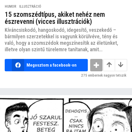
HUMOR
,
ILLUSZTRÁCIÓ
15 szomszédtípus, akiket nehéz nem
észrevenni (vicces illusztrációk)
Kíváncsiskodó, hangoskodó, idegesítő, veszekedő –
bármilyen szerzetekkel is vagyunk körülvéve, tény és
való, hogy a szomszédok megszínesítik az életünket,
illetve olyan szintű türelemre tanítanak, amit...
Megosztom a facebook-on
275
embernek nagyon tetszik