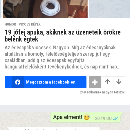
HUMOR
,
VICCES KÉPEK
19 jófej apuka, akiknek az üzeneteik örökre
belénk égtek
Az édesapák viccesek. Nagyon. Míg az édesanyáknak
általában a komoly, felelősségteljes szerep jut egy
családban, addig az édesapák egyfajta
hangulatfelelősként tevékenykednek, és nap mint nap...
Megosztom a facebook-on
249
embernek nagyon tetszik