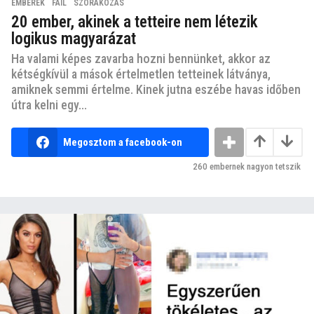
EMBEREK
,
FAIL
,
SZÓRAKOZÁS
20 ember, akinek a tetteire nem létezik
logikus magyarázat
Ha valami képes zavarba hozni bennünket, akkor az
kétségkívül a mások értelmetlen tetteinek látványa,
amiknek semmi értelme. Kinek jutna eszébe havas időben
útra kelni egy...
Megosztom a facebook-on
260
embernek nagyon tetszik