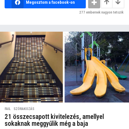
Megosztom a facebook-on
277
embernek nagyon tetszik
FAIL
,
SZÓRAKOZÁS
21 összecsapott kivitelezés, amellyel
sokaknak meggyűlik még a baja