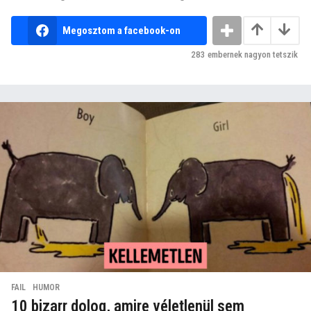
Megosztom a facebook-on
283
embernek nagyon tetszik
FAIL
,
HUMOR
10 bizarr dolog, amire véletlenül sem