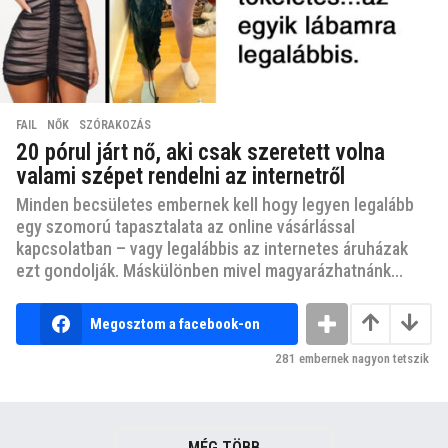
FAIL
,
NŐK
,
SZÓRAKOZÁS
20 pórul járt nő, aki csak szeretett volna
valami szépet rendelni az internetről
Minden becsületes embernek kell hogy legyen legalább
egy szomorú tapasztalata az online vásárlással
kapcsolatban – vagy legalábbis az internetes áruházak
ezt gondolják. Máskülönben mivel magyarázhatnánk...
Megosztom a facebook-on
281
embernek nagyon tetszik
MÉG TÖBB