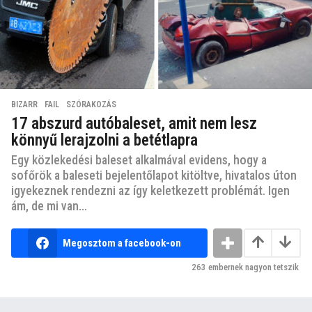
BIZARR
,
FAIL
,
SZÓRAKOZÁS
17 abszurd autóbaleset, amit nem lesz
könnyű lerajzolni a betétlapra
Egy közlekedési baleset alkalmával evidens, hogy a
sofőrök a baleseti bejelentőlapot kitöltve, hivatalos úton
igyekeznek rendezni az így keletkezett problémát. Igen
ám, de mi van...
Megosztom a facebook-on
263
embernek nagyon tetszik