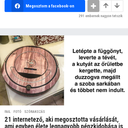
Megosztom a facebook-on
291
embernek nagyon tetszik
FAIL
,
FOTÓ
,
SZÓRAKOZÁS
21 internetező, aki megosztotta vásárlását,
ami egyben élete legnagyobb pénzkidobása is