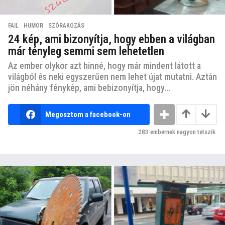
FAIL
,
HUMOR
,
SZÓRAKOZÁS
24 kép, ami bizonyítja, hogy ebben a világban
már tényleg semmi sem lehetetlen
Az ember olykor azt hinné, hogy már mindent látott a
világból és neki egyszerűen nem lehet újat mutatni. Aztán
jön néhány fénykép, ami bebizonyítja, hogy...
Megosztom a facebook-on
283
embernek nagyon tetszik