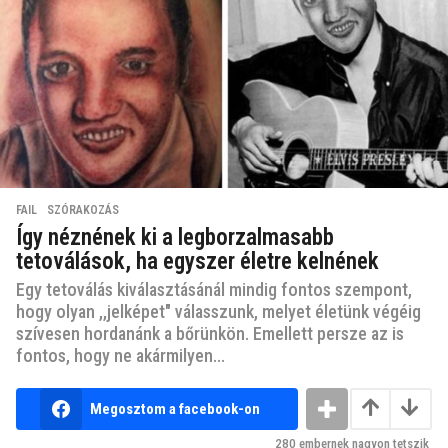
FAIL
,
SZÓRAKOZÁS
Így néznének ki a legborzalmasabb
tetoválások, ha egyszer életre kelnének
Egy tetoválás kiválasztásánál mindig fontos szempont,
hogy olyan ,,jelképet" válasszunk, melyet életünk végéig
szívesen hordanánk a bőrünkön. Emellett persze az is
fontos, hogy ne akármilyen...
Megosztom a facebook-on
280
embernek nagyon tetszik