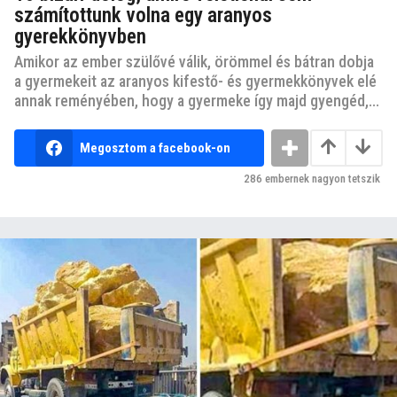
számítottunk volna egy aranyos
gyerekkönyvben
Amikor az ember szülővé válik, örömmel és bátran dobja
a gyermekeit az aranyos kifestő- és gyermekkönyvek elé
annak reményében, hogy a gyermeke így majd gyengéd,...
Megosztom a facebook-on
286
embernek nagyon tetszik