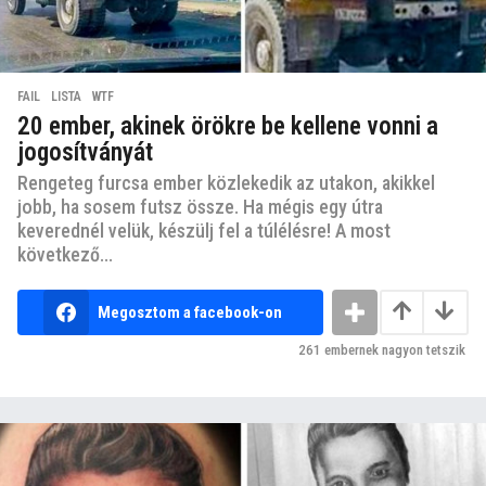
FAIL
,
LISTA
,
WTF
20 ember, akinek örökre be kellene vonni a
jogosítványát
Rengeteg furcsa ember közlekedik az utakon, akikkel
jobb, ha sosem futsz össze. Ha mégis egy útra
keverednél velük, készülj fel a túlélésre! A most
következő...
Megosztom a facebook-on
261
embernek nagyon tetszik