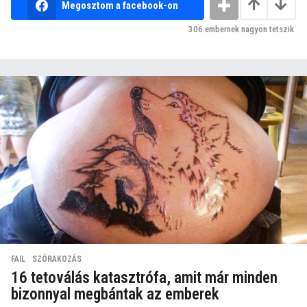
Megosztom a facebook-on
306
embernek nagyon tetszik
FAIL
,
SZÓRAKOZÁS
16 tetoválás katasztrófa, amit már minden
bizonnyal megbántak az emberek