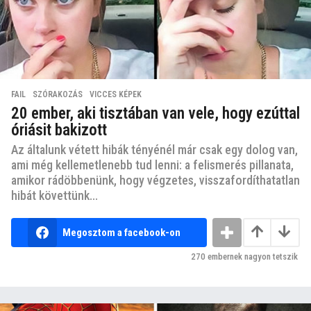
FAIL
,
SZÓRAKOZÁS
,
VICCES KÉPEK
20 ember, aki tisztában van vele, hogy ezúttal
óriásit bakizott
Az általunk vétett hibák tényénél már csak egy dolog van,
ami még kellemetlenebb tud lenni: a felismerés pillanata,
amikor rádöbbenünk, hogy végzetes, visszafordíthatatlan
hibát követtünk...
Megosztom a facebook-on
270
embernek nagyon tetszik