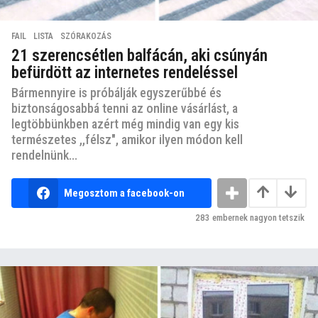
FAIL
,
LISTA
,
SZÓRAKOZÁS
21 szerencsétlen balfácán, aki csúnyán
befürdött az internetes rendeléssel
Bármennyire is próbálják egyszerűbbé és
biztonságosabbá tenni az online vásárlást, a
legtöbbünkben azért még mindig van egy kis
természetes ,,félsz", amikor ilyen módon kell
rendelnünk...
Megosztom a facebook-on
283
embernek nagyon tetszik