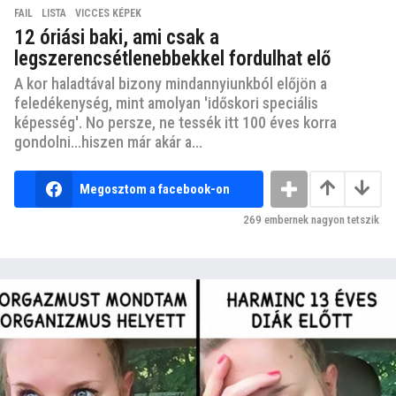
FAIL
,
LISTA
,
VICCES KÉPEK
12 óriási baki, ami csak a
legszerencsétlenebbekkel fordulhat elő
A kor haladtával bizony mindannyiunkból előjön a
feledékenység, mint amolyan 'időskori speciális
képesség'. No persze, ne tessék itt 100 éves korra
gondolni...hiszen már akár a...
Megosztom a facebook-on
269
embernek nagyon tetszik