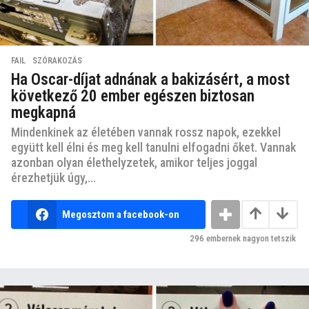
FAIL
,
SZÓRAKOZÁS
Ha Oscar-díjat adnának a bakizásért, a most
következő 20 ember egészen biztosan
megkapná
Mindenkinek az életében vannak rossz napok, ezekkel
együtt kell élni és meg kell tanulni elfogadni őket. Vannak
azonban olyan élethelyzetek, amikor teljes joggal
érezhetjük úgy,...
Megosztom a facebook-on
296
embernek nagyon tetszik