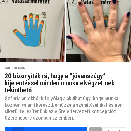
FAIL
,
HUMOR
20 bizonyíték rá, hogy a “jóvanazúgy”
kijelentéssel minden munka elvégzettnek
tekinthető
Számtalan okból kifolyólag alakulhat úgy, hogy munka
közben valami keresztbe húzza a számításainkat és nem
sikerül teljesítenünk az előre eltervezett koncepciót.
Szerencsére azonban az emberi...