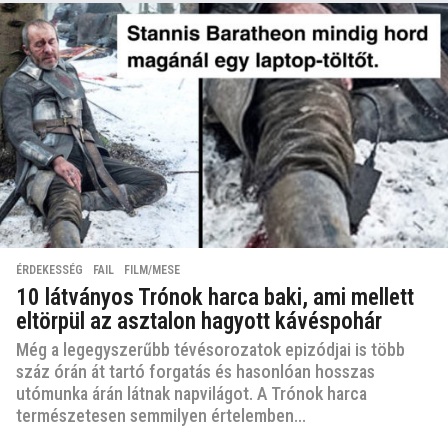
ÉRDEKESSÉG
,
FAIL
,
FILM/MESE
10 látványos Trónok harca baki, ami mellett
eltörpül az asztalon hagyott kávéspohár
Még a legegyszerűbb tévésorozatok epizódjai is több
száz órán át tartó forgatás és hasonlóan hosszas
utómunka árán látnak napvilágot. A Trónok harca
természetesen semmilyen értelemben...