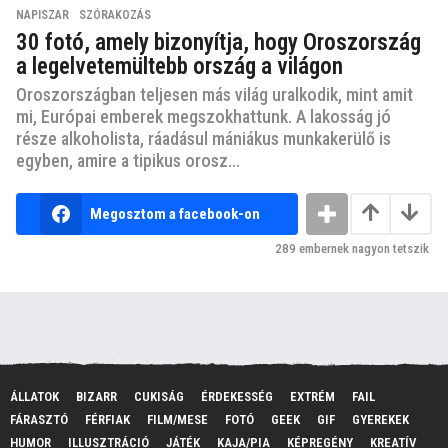
NAPISZAR
,
SZÓRAKOZÁS
30 fotó, amely bizonyítja, hogy Oroszország
a legelvetemültebb ország a világon
Oroszországban teljesen más világ uralkodik, mint amit
mi, Európai emberek megszokhattunk. A lakosság jó
része alkoholista, ráadásul mániákus munkakerülő is
egyben, amire a tipikus orosz...
Megosztom a facebook-on
289
embernek nagyon tetszik
ÁLLATOK
BIZARR
CUKISÁG
ÉRDEKESSÉG
EXTRÉM
FAIL
FÁRASZTÓ
FÉRFIAK
FILM/MESE
FOTÓ
GEEK
GIF
GYEREKEK
HUMOR
ILLUSZTRÁCIÓ
JÁTÉK
KAJA/PIA
KÉPREGÉNY
KREATÍV