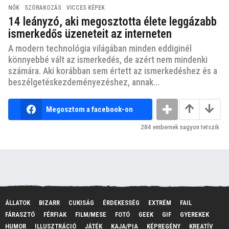
NŐK
,
SZÓRAKOZÁS
,
VICCES KÉPEK
14 leányzó, aki megosztotta élete leggázabb
ismerkedős üzeneteit az interneten
A modern technológia világában minden eddiginél
könnyebbé vált az ismerkedés, de azért nem mindenki
számára. Aki korábban sem értett az ismerkedéshez és a
beszélgetéskezdeményezéshez, annak...
Megosztom a facebook-on
284
embernek nagyon tetszik
ÁLLATOK
BIZARR
CUKISÁG
ÉRDEKESSÉG
EXTRÉM
FAIL
FÁRASZTÓ
FÉRFIAK
FILM/MESE
FOTÓ
GEEK
GIF
GYEREKEK
HUMOR
ILLUSZTRÁCIÓ
JÁTÉK
KAJA/PIA
KÉPREGÉNY
KREATÍV