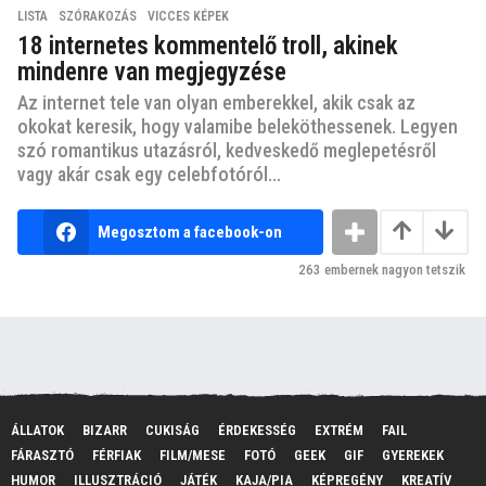
LISTA
,
SZÓRAKOZÁS
,
VICCES KÉPEK
18 internetes kommentelő troll, akinek
mindenre van megjegyzése
Az internet tele van olyan emberekkel, akik csak az
okokat keresik, hogy valamibe beleköthessenek. Legyen
szó romantikus utazásról, kedveskedő meglepetésről
vagy akár csak egy celebfotóról...
Megosztom a facebook-on
263
embernek nagyon tetszik
ÁLLATOK
BIZARR
CUKISÁG
ÉRDEKESSÉG
EXTRÉM
FAIL
FÁRASZTÓ
FÉRFIAK
FILM/MESE
FOTÓ
GEEK
GIF
GYEREKEK
HUMOR
ILLUSZTRÁCIÓ
JÁTÉK
KAJA/PIA
KÉPREGÉNY
KREATÍV