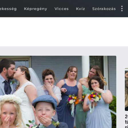
ekesség
Képregény
Vicces
Kvíz
Szórakozás
2
t
s