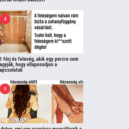
4
1 férj és feleség, akik egy percre sem
agyják, hogy ellaposodjon a
apcsolatuk
5
 dolog, ami egy csapásra megváltozik a