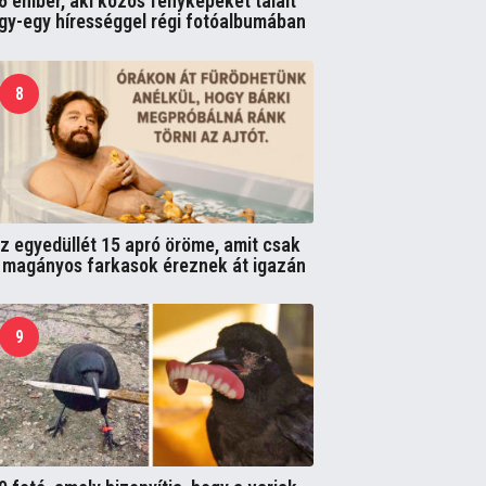
6 ember, aki közös fényképeket talált
gy-egy hírességgel régi fotóalbumában
8
z egyedüllét 15 apró öröme, amit csak
 magányos farkasok éreznek át igazán
9