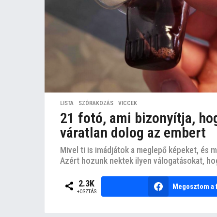
LISTA
,
SZÓRAKOZÁS
,
VICCEK
21 fotó, ami bizonyítja, ho
váratlan dolog az embert
Mivel ti is imádjátok a meglepő képeket, és mi
Azért hozunk nektek ilyen válogatásokat, hogy
2.3K
Megosztom a 
+OSZTÁS