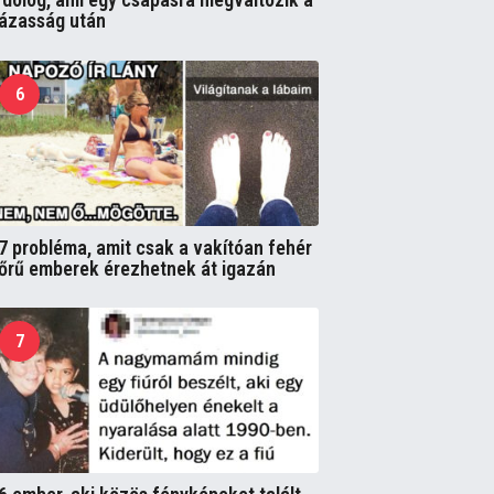
ázasság után
6
7 probléma, amit csak a vakítóan fehér
őrű emberek érezhetnek át igazán
7