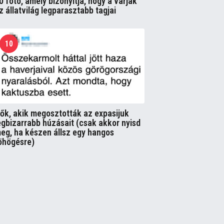
0 fotó, amely bizonyítja, hogy a varjak
z állatvilág legparasztabb tagjai
10
ők, akik megosztották az expasijuk
egbizarrabb húzásait (csak akkor nyisd
eg, ha készen állsz egy hangos
öhögésre)