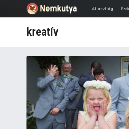
Állatvilág
Érd
kreatív