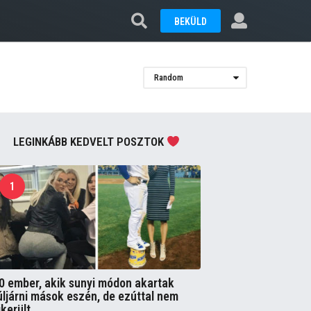
BEKÜLD
Random
LEGINKÁBB KEDVELT POSZTOK
1
0 ember, akik sunyi módon akartak
úljárni mások eszén, de ezúttal nem
ikerült