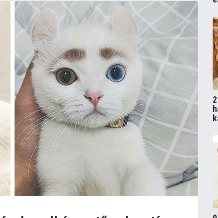
2
h
k
9