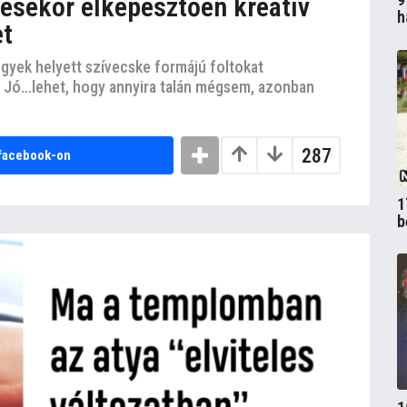
tésekor elképesztően kreatív
h
et
jegyek helyett szívecske formájú foltokat
 Jó...lehet, hogy annyira talán mégsem, azonban
287
facebook-on
1
b