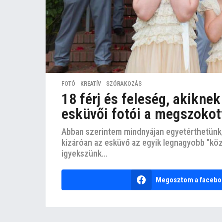
FOTÓ
,
KREATÍV
,
SZÓRAKOZÁS
18 férj és feleség, akikne
esküvői fotói a megszokot
Abban szerintem mindnyájan egyetérthetünk,
kizáróan az esküvő az egyik legnagyobb "kö
igyekszünk...
Megosztom a facebo