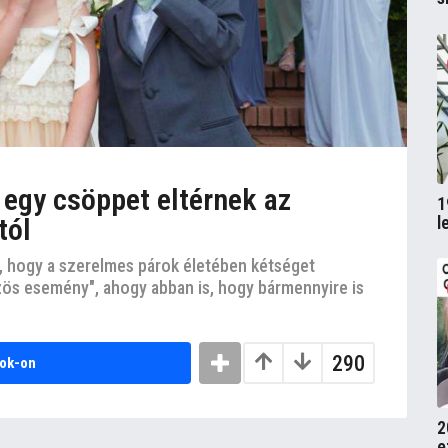
k egy csöppet eltérnek az
1
l
tól
 hogy a szerelmes párok életében kétséget
zös esemény", ahogy abban is, hogy bármennyire is
290
ok-on
2
e