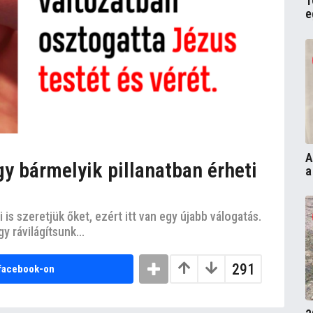
1
e
A
gy bármelyik pillanatban érheti
a
 is szeretjük őket, ezért itt van egy újabb válogatás.
 rávilágítsunk...
291
facebook-on