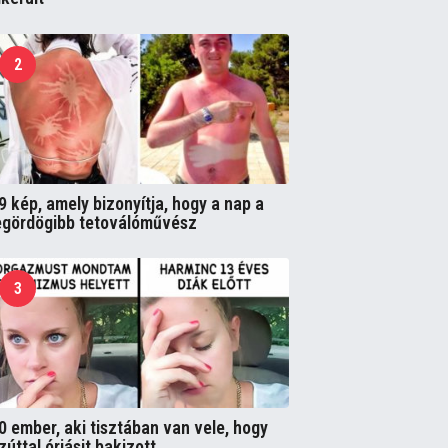
2
9 kép, amely bizonyítja, hogy a nap a
egördögibb tetoválóművész
3
0 ember, aki tisztában van vele, hogy
zúttal óriásit bakizott