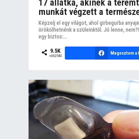
17 állatka, akinek a terem
munkát végzett a termész
Képzelj el egy világot, ahol girbegurba anya
örökölhetnénk a szüleinktől. Jó lenne, nem?!
egy biztos:...
9.5K
Megosztom a 
+OSZTÁS