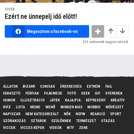
EGYÉB
Ezért ne ünnepelj idő előtt!
Megosztom a facebook-on
236
embernek nagyon tetszik
ÁLLATOK
BIZARR
CUKISÁG
ÉRDEKESSÉG
EXTRÉM
FAIL
FÁRASZTÓ
FÉRFIAK
FILM/MESE
FOTÓ
GEEK
GIF
GYEREKEK
HUMOR
ILLUSZTRÁCIÓ
JÁTÉK
KAJA/PIA
KÉPREGÉNY
KREATÍV
KVÍZ
LISTA
MEME
MENŐ
MINDEN MÁS
MORBID
MŰVÉSZET
NAPISZAR
NEM KATEGORIZÁLT
NŐK
NSFW
REAKCIÓ
SPORT
SZÓRAKOZÁS
SZTÁROK
SZÜLŐKNEK
TERMÉSZET
UTAZÁS
VICCEK
VICCES KÉPEK
VIDEÓK
WTF
ZENE