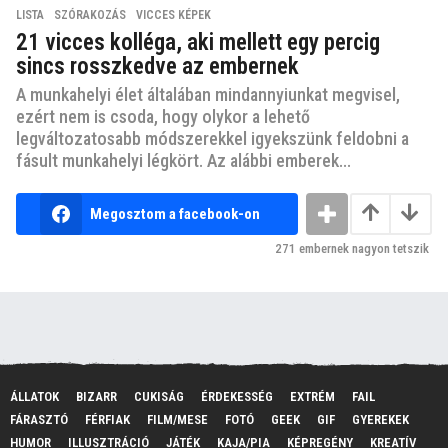
LISTA
,
SZÓRAKOZÁS
,
VICCES KÉPEK
21 vicces kolléga, aki mellett egy percig
sincs rosszkedve az embernek
A munkahelyi élet általában mindannyiunkat megvisel,
ezért nem is csoda, hogy olykor a lehető
legváltozatosabb módszerekkel igyekszünk feldobni a
fásult munkahelyi légkört. Az alábbi emberek...
Megosztom a facebook-on
271
embernek nagyon tetszik
ÁLLATOK
BIZARR
CUKISÁG
ÉRDEKESSÉG
EXTRÉM
FAIL
FÁRASZTÓ
FÉRFIAK
FILM/MESE
FOTÓ
GEEK
GIF
GYEREKEK
HUMOR
ILLUSZTRÁCIÓ
JÁTÉK
KAJA/PIA
KÉPREGÉNY
KREATÍV