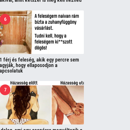
6
1 férj és feleség, akik egy percre sem
agyják, hogy ellaposodjon a
apcsolatuk
7