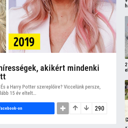
9
h
2
hírességek, akikért mindenki
e
tt
És a Harry Potter szereplőire? Viccelünk persze,
ább 15 év eltelt...
290
facebook-on