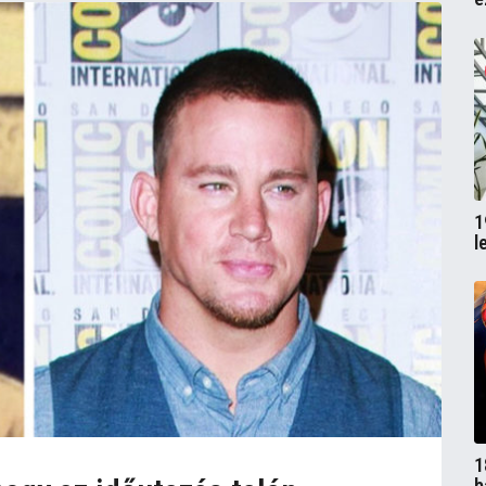
1
l
1
b