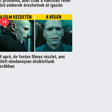
7 probléma, amit csak a vakítóan fehér
őrű emberek érezhetnek át igazán
10
9 apró, de fontos filmes részlet, ami
ölött mindannyian átsiklottunk
orábban