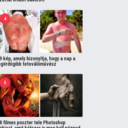
4
9 kép, amely bizonyítja, hogy a nap a
egördögibb tetoválóművész
5
8 filmes poszter tele Photoshop
akival, amit kétszer is meg kell nézned