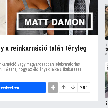
2
y a reinkarnáció talán tényleg
t
s
inkarnáció vagy magyarosabban lélekvándorlás
. Fő tana, hogy az élőlények lelke a fizikai test
281
facebook-on
2
e