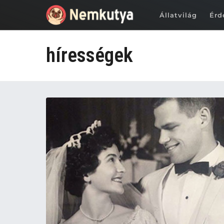
Állatvilág
Érd
hírességek