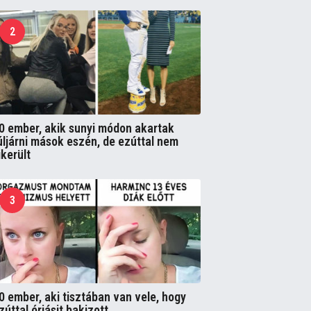
2
0 ember, akik sunyi módon akartak
úljárni mások eszén, de ezúttal nem
ikerült
3
0 ember, aki tisztában van vele, hogy
zúttal óriásit bakizott