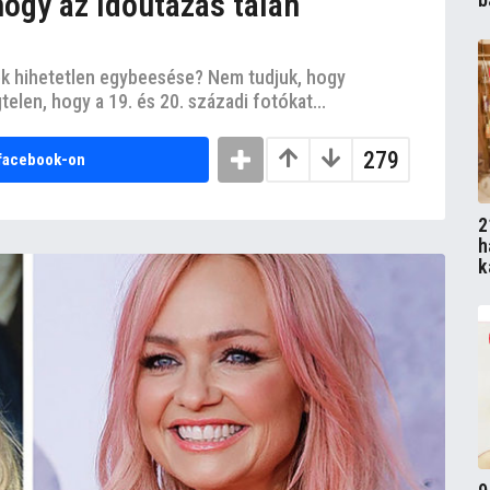
hogy az időutazás talán
ek hihetetlen egybeesése? Nem tudjuk, hogy
elen, hogy a 19. és 20. századi fotókat...
279
facebook-on
2
h
k