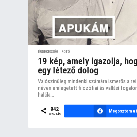
ÉRDEKESSÉG
,
FOTÓ
19 kép, amely igazolja, hog
egy létező dolog
Valószínűleg mindenki számára ismerős a re
néven emlegetett filozófiai és vallási fogalom
halála...
942
Megosztom a 
+OSZTÁS