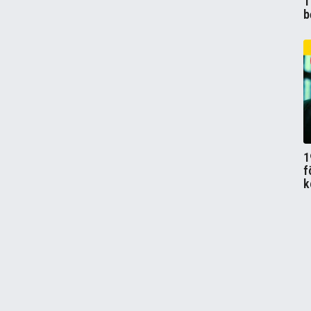
1
b
1
f
k