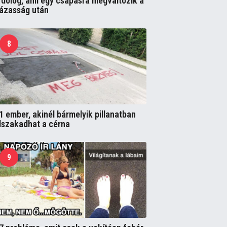
 dolog, ami egy csapásra megváltozik a
ázasság után
8
1 ember, akinél bármelyik pillanatban
lszakadhat a cérna
9