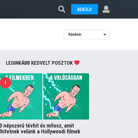
BEKÜLD
Random
LEGINKÁBB KEDVELT POSZTOK
1
0 népszerű tévhit és mítosz, amit
lhitetnek velünk a Hollywoodi filmek