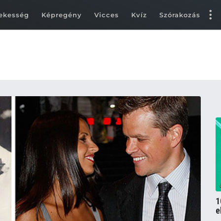
ekesség
Képregény
Vicces
Kvíz
Szórakozás
1
e