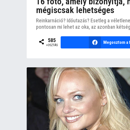
16 fotó, amely bizonyítja, 
mégiscsak lehetséges
Reinkarnáció? Időutazás? Esetleg a véletlen
pontosan mi lehet az oka, az azonban kétségt
585
Megosztom a 
+OSZTÁS