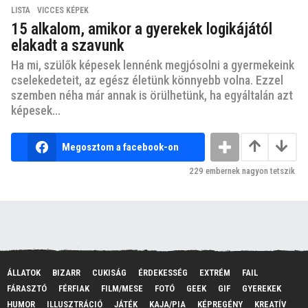
LISTA
,
VICCES KÉPEK
15 alkalom, amikor a gyerekek logikájától
elakadt a szavunk
Ha mi, szülők képesek lennénk megjósolni a gyermekeink
cselekedeteit, az egész életünk könnyebb volna. Ezzel
szemben néha már annak is örülhetünk, ha egyáltalán azt
képesek...
Megosztom a facebook-on
229
embernek nagyon tetszik
ÁLLATOK
BIZARR
CUKISÁG
ÉRDEKESSÉG
EXTRÉM
FAIL
FÁRASZTÓ
FÉRFIAK
FILM/MESE
FOTÓ
GEEK
GIF
GYEREKEK
HUMOR
ILLUSZTRÁCIÓ
JÁTÉK
KAJA/PIA
KÉPREGÉNY
KREATÍV