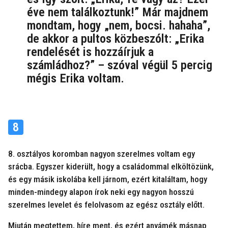
éve nem találkoztunk!” Már majdnem
mondtam, hogy „nem, bocsi. hahaha”,
de akkor a pultos közbeszólt: „Erika
rendelését is hozzáírjuk a
számládhoz?” – szóval végül 5 percig
mégis Erika voltam.
8
8. osztályos koromban nagyon szerelmes voltam egy
srácba. Egyszer kiderült, hogy a családommal elköltözünk,
és egy másik iskolába kell járnom, ezért kitaláltam, hogy
minden-mindegy alapon írok neki egy nagyon hosszú
szerelmes levelet és felolvasom az egész osztály előtt.
Miután megtettem, híre ment, és ezért anyámék másnap