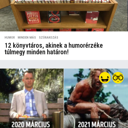
HUMOR
,
MINDEN MÁS
,
SZÓRAKOZÁS
12 könyvtáros, akinek a humorérzéke
túlmegy minden határon!