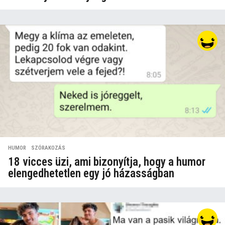
HUMOR
,
SZÓRAKOZÁS
18 vicces üzi, ami bizonyítja, hogy a humor
elengedhetetlen egy jó házasságban