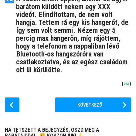
barátom küldött nekem egy XXX
videót. Elindítottam, de nem volt
hangja. Tettem rá egy kis hangerőt, de
így sem volt semmi. Nézem egy 5
percig max hangerőn, míg rájöttem,
hogy a telefonom a nappaliban lévő
Bluetooth-os hangszóróra van
csatlakoztatva, és az egész családom
ott ül körülötte.
(
via
)
P
KÖVETKEZŐ
o
s
t
HA TETSZETT A BEJEGYZÉS, OSZD MEG A
P
BARÁTAIDDAL.
KÖSZÖNJÜK!