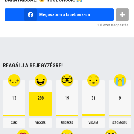
a
g
Megosztom a facebook-on
i
1.8 ezer
megosztás
n
a
t
i
o
REAGÁLJ A BEJEGYZÉSRE!
n
13
288
19
31
9
CUKI
VICCES
ÉRDEKES
VIDÁM
SZOMORÚ