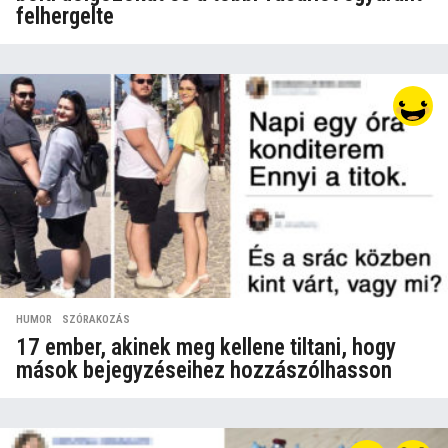
felhergelte
HUMOR
,
SZÓRAKOZÁS
17 ember, akinek meg kellene tiltani, hogy
mások bejegyzéseihez hozzászólhasson