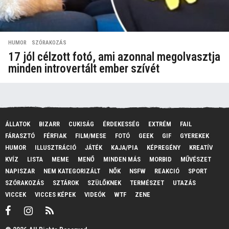
HUMOR
,
SZÓRAKOZÁS
17 jól célzott fotó, ami azonnal megolvasztja
minden introvertált ember szívét
ÁLLATOK
BIZARR
CUKISÁG
ÉRDEKESSÉG
EXTRÉM
FAIL
FÁRASZTÓ
FÉRFIAK
FILM/MESE
FOTÓ
GEEK
GIF
GYEREKEK
HUMOR
ILLUSZTRÁCIÓ
JÁTÉK
KAJA/PIA
KÉPREGÉNY
KREATÍV
KVÍZ
LISTA
MEME
MENŐ
MINDEN MÁS
MORBID
MŰVÉSZET
NAPISZAR
NEM KATEGORIZÁLT
NŐK
NSFW
REAKCIÓ
SPORT
SZÓRAKOZÁS
SZTÁROK
SZÜLŐKNEK
TERMÉSZET
UTAZÁS
VICCEK
VICCES KÉPEK
VIDEÓK
WTF
ZENE