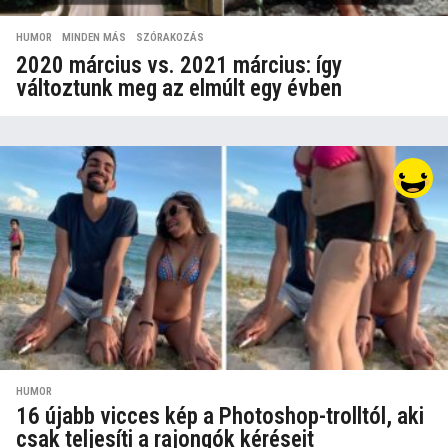
HUMOR
,
MINDEN MÁS
,
SZÓRAKOZÁS
2020 március vs. 2021 március: így
változtunk meg az elmúlt egy évben
HUMOR
16 újabb vicces kép a Photoshop-trolltól, aki
csak teljesíti a rajongók kéréseit