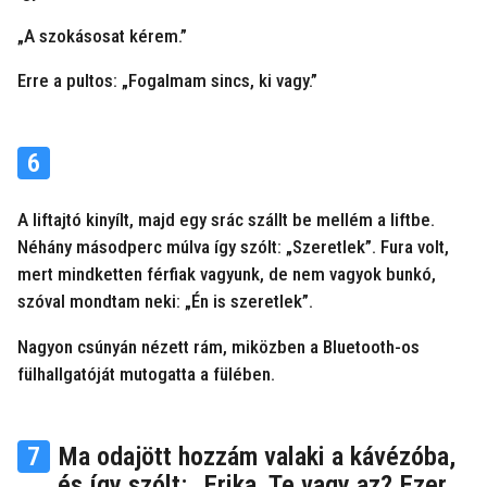
„A szokásosat kérem.”
Erre a pultos: „Fogalmam sincs, ki vagy.”
6
A liftajtó kinyílt, majd egy srác szállt be mellém a liftbe.
Néhány másodperc múlva így szólt: „Szeretlek”. Fura volt,
mert mindketten férfiak vagyunk, de nem vagyok bunkó,
szóval mondtam neki: „Én is szeretlek”.
Nagyon csúnyán nézett rám, miközben a Bluetooth-os
fülhallgatóját mutogatta a fülében.
7
Ma odajött hozzám valaki a kávézóba,
és így szólt: „Erika, Te vagy az? Ezer