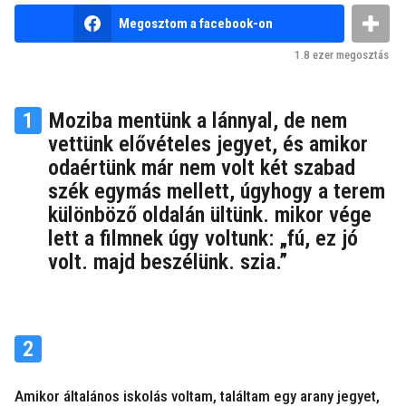
v
b
e
Megosztom a facebook-on
y
z
n
1.8 ezer
megosztás
e
e
m
l
k
ő
1
Moziba mentünk a lánnyal, de nem
u
t
t
vettünk elővételes jegyet, és amikor
y
t
odaértünk már nem volt két szabad
a
szék egymás mellett, úgyhogy a terem
különböző oldalán ültünk. mikor vége
lett a filmnek úgy voltunk: „fú, ez jó
volt. majd beszélünk. szia.”
2
Amikor általános iskolás voltam, találtam egy arany jegyet,