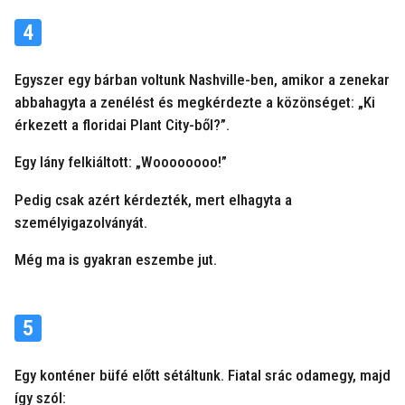
4
Egyszer egy bárban voltunk Nashville-ben, amikor a zenekar
abbahagyta a zenélést és megkérdezte a közönséget: „Ki
érkezett a floridai Plant City-ből?”.
Egy lány felkiáltott: „Woooooooo!”
Pedig csak azért kérdezték, mert elhagyta a
személyigazolványát.
Még ma is gyakran eszembe jut.
5
Egy konténer büfé előtt sétáltunk. Fiatal srác odamegy, majd
így szól: