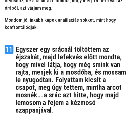
orvoshoz, de a tanár azt mondta, hogy még 15 perc van az
órából, azt várjam meg.
Mondom jó, inkább kapok anafilaxiás sokkot, mint hogy
konfrontálódjak.
11
Egyszer egy srácnál töltöttem az
éjszakát, majd lefekvés előtt mondta,
hogy mivel látja, hogy még smink van
rajta, menjek ki a mosdóba, és mossam
le nyugodtan. Folyattam kicsit a
csapot, meg úgy tettem, mintha arcot
mosnék….a srác azt hitte, hogy majd
lemosom a fejem a kézmosó
szappanjával.