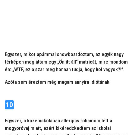
Egyszer, mikor apámmal snowboardoztam, az egyik nagy
térképen megláttam egy „Ön itt áll” matricát, mire mondom
én: „WTF, ez a szar meg honnan tudja, hogy hol vagyok?!”.
Azóta sem éreztem még magam annyira idiótának.
10
Egyszer, a középiskolában allergiás rohamom lett a
mogyoróvaj miatt, ezért kikéredzkedtem az iskolai