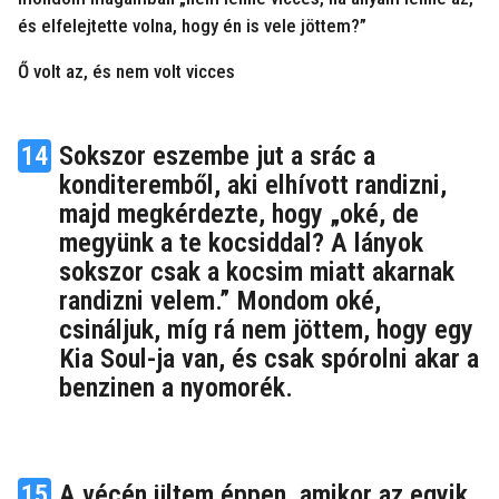
és elfelejtette volna, hogy én is vele jöttem?”
Ő volt az, és nem volt vicces
14
Sokszor eszembe jut a srác a
konditeremből, aki elhívott randizni,
majd megkérdezte, hogy „oké, de
megyünk a te kocsiddal? A lányok
sokszor csak a kocsim miatt akarnak
randizni velem.” Mondom oké,
csináljuk, míg rá nem jöttem, hogy egy
Kia Soul-ja van, és csak spórolni akar a
benzinen a nyomorék.
15
A vécén ültem éppen, amikor az egyik