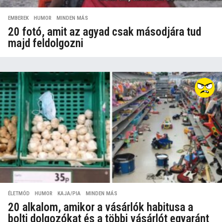
EMBEREK
,
HUMOR
,
MINDEN MÁS
20 fotó, amit az agyad csak másodjára tud
majd feldolgozni
ÉLETMÓD
,
HUMOR
,
KAJA/PIA
,
MINDEN MÁS
20 alkalom, amikor a vásárlók habitusa a
bolti dolgozókat és a többi vásárlót egyaránt