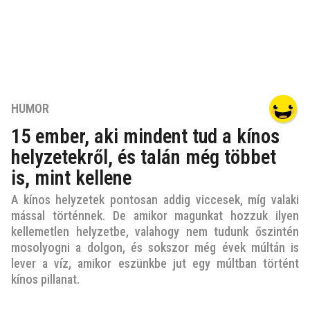
6
HUMOR
é
15 ember, aki mindent tud a kínos
v
helyzetekről, és talán még többet
e
z
is, mint kellene
e
A kínos helyzetek pontosan addig viccesek, míg valaki
l
mással történnek. De amikor magunkat hozzuk ilyen
ő
kellemetlen helyzetbe, valahogy nem tudunk őszintén
t
mosolyogni a dolgon, és sokszor még évek múltán is
t
lever a víz, amikor eszünkbe jut egy múltban történt
6
kínos pillanat.
é