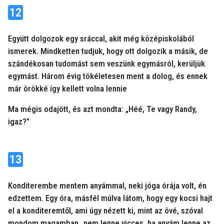
12
Együtt dolgozok egy sráccal, akit még középiskolából
ismerek. Mindketten tudjuk, hogy ott dolgozik a másik, de
szándékosan tudomást sem veszünk egymásról, kerüljük
egymást. Három évig tökéletesen ment a dolog, és ennek
már örökké így kellett volna lennie
Ma mégis odajött, és azt mondta: „Héé, Te vagy Randy,
igaz?”
13
Konditerembe mentem anyámmal, neki jóga órája volt, én
edzettem. Egy óra, másfél múlva látom, hogy egy kocsi hajt
el a konditeremtől, ami úgy nézett ki, mint az övé, szóval
mondom magamban „nem lenne vicces, ha anyám lenne az,