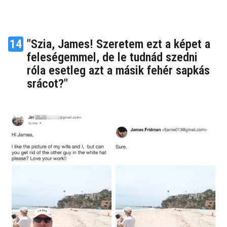
14
"Szia, James! Szeretem ezt a képet a
feleségemmel, de le tudnád szedni
róla esetleg azt a másik fehér sapkás
srácot?"