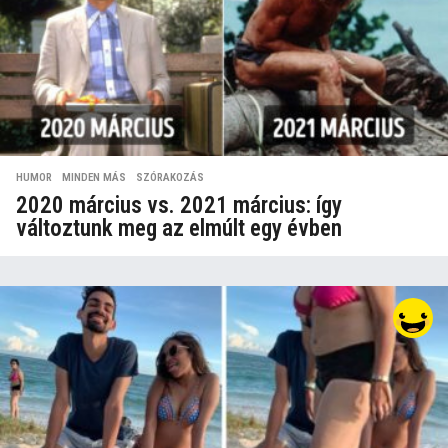
HUMOR
,
MINDEN MÁS
,
SZÓRAKOZÁS
2020 március vs. 2021 március: így
változtunk meg az elmúlt egy évben