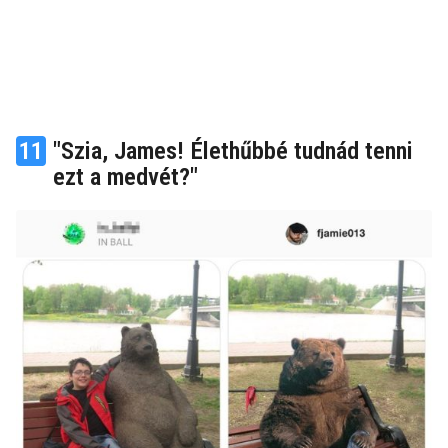
11
"Szia, James! Élethűbbé tudnád tenni
ezt a medvét?"