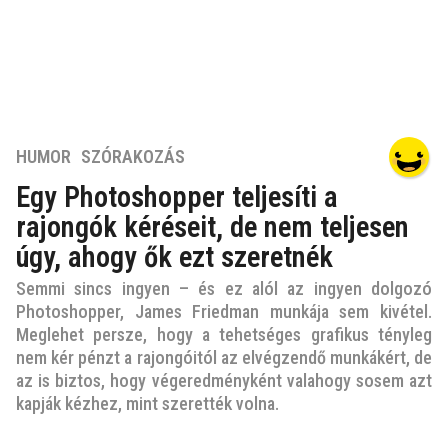
6
HUMOR
,
SZÓRAKOZÁS
é
Egy Photoshopper teljesíti a
v
rajongók kéréseit, de nem teljesen
e
z
úgy, ahogy ők ezt szeretnék
e
Semmi sincs ingyen – és ez alól az ingyen dolgozó
l
Photoshopper, James Friedman munkája sem kivétel.
ő
Meglehet persze, hogy a tehetséges grafikus tényleg
t
nem kér pénzt a rajongóitól az elvégzendő munkákért, de
t
az is biztos, hogy végeredményként valahogy sosem azt
6
kapják kézhez, mint szerették volna.
é