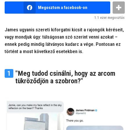
v
b
e
Megosztom a facebook-on
y
z
n
1.1 ezer
megosztás
e
e
m
l
James ugyanis szereti kiforgatni kicsit a rajongók kéréseit,
k
ő
vagy mondjuk úgy: túlságosan szó szerint venni azokat –
u
t
t
ennek pedig mindig látványos kudarc a vége. Pontosan ez
y
t
történt a most következő esetekben is.
a
1
"Meg tudod csinálni, hogy az arcom
tükröződjön a szobron?"