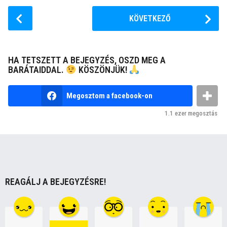
P
KÖVETKEZŐ
o
s
t
HA TETSZETT A BEJEGYZÉS, OSZD MEG A
P
BARÁTAIDDAL.
KÖSZÖNJÜK!
a
g
Megosztom a facebook-on
i
1.1 ezer
megosztás
n
a
t
i
o
REAGÁLJ A BEJEGYZÉSRE!
n