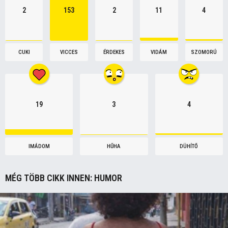
2
153
2
11
4
CUKI
VICCES
ÉRDEKES
VIDÁM
SZOMORÚ
19
3
4
IMÁDOM
HŰHA
DÜHÍTŐ
MÉG TÖBB CIKK INNEN:
HUMOR