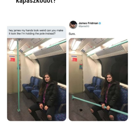
kapaszkodót?"