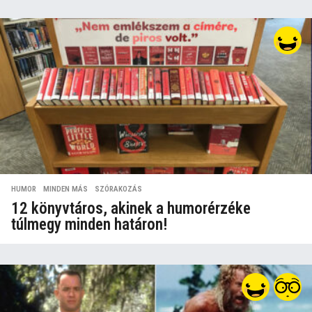
HUMOR
,
MINDEN MÁS
,
SZÓRAKOZÁS
12 könyvtáros, akinek a humorérzéke
túlmegy minden határon!