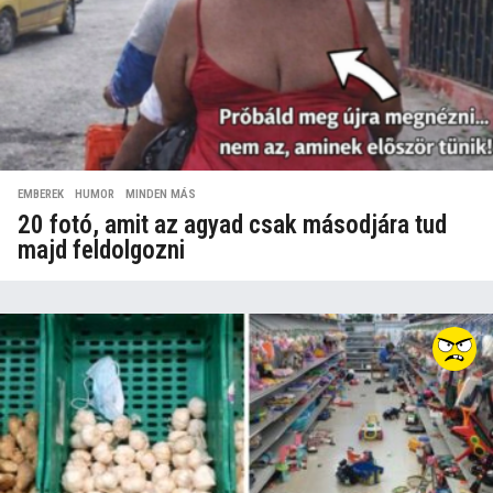
EMBEREK
,
HUMOR
,
MINDEN MÁS
20 fotó, amit az agyad csak másodjára tud
majd feldolgozni