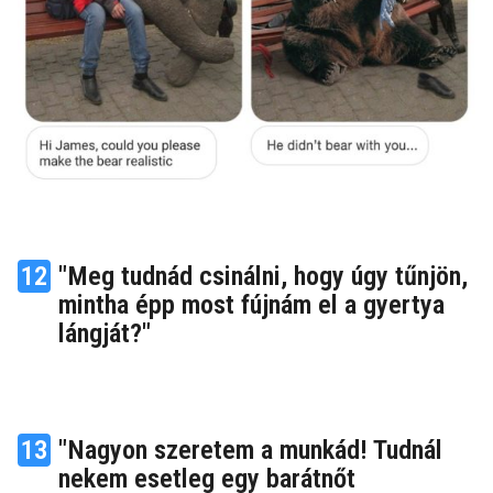
12
"Meg tudnád csinálni, hogy úgy tűnjön,
mintha épp most fújnám el a gyertya
lángját?"
13
"Nagyon szeretem a munkád! Tudnál
nekem esetleg egy barátnőt