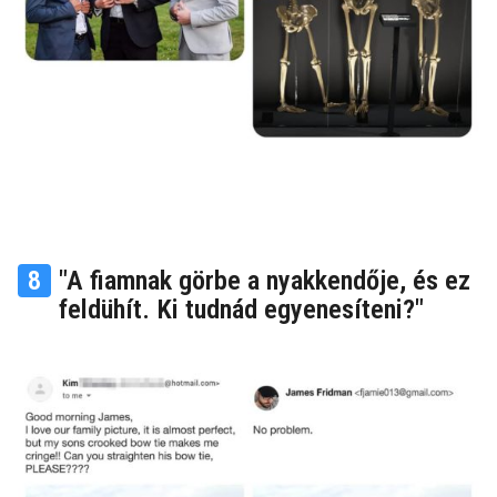
8
"A fiamnak görbe a nyakkendője, és ez
feldühít. Ki tudnád egyenesíteni?"