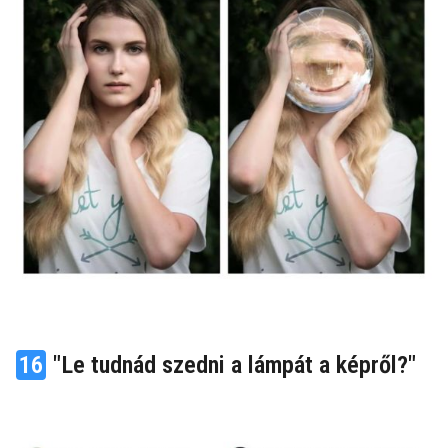
16
"Le tudnád szedni a lámpát a képről?"