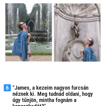
6
"James, a kezeim nagyon furcsán
néznek ki. Meg tudnád oldani, hogy
úgy tűnjön, mintha fognám a