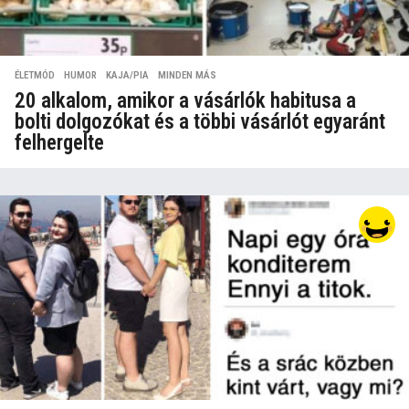
ÉLETMÓD
,
HUMOR
,
KAJA/PIA
,
MINDEN MÁS
20 alkalom, amikor a vásárlók habitusa a
bolti dolgozókat és a többi vásárlót egyaránt
felhergelte