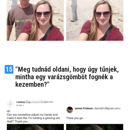
15
"Meg tudnád oldani, hogy úgy tűnjek,
mintha egy varázsgömböt fognék a
kezemben?"