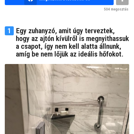
v
y
n
e
504
megosztás
e
z
m
e
k
1
Egy zuhanyzó, amit úgy terveztek,
u
l
t
hogy az ajtón kívülről is megnyithassuk
ő
y
a csapot, így nem kell alatta állnunk,
t
a
t
amíg be nem lőjük az ideális hőfokot.