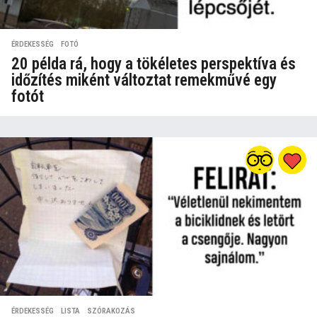
ÉRDEKESSÉG
,
FOTÓ
20 példa rá, hogy a tökéletes perspektíva és
időzítés miként változtat remekművé egy
fotót
ÉRDEKESSÉG
,
LISTA
,
SZÓRAKOZÁS