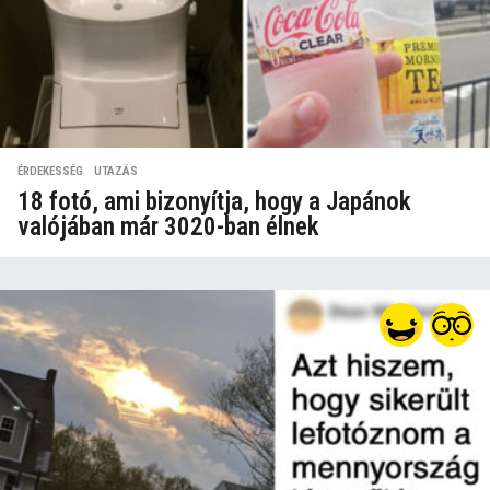
ÉRDEKESSÉG
,
UTAZÁS
18 fotó, ami bizonyítja, hogy a Japánok
valójában már 3020-ban élnek