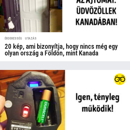
ÉRDEKESSÉG
,
UTAZÁS
20 kép, ami bizonyítja, hogy nincs még egy
olyan ország a Földön, mint Kanada