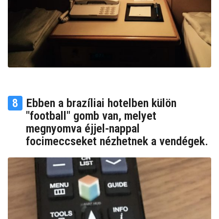
8
Ebben a brazíliai hotelben külön
"football" gomb van, melyet
megnyomva éjjel-nappal
focimeccseket nézhetnek a vendégek.