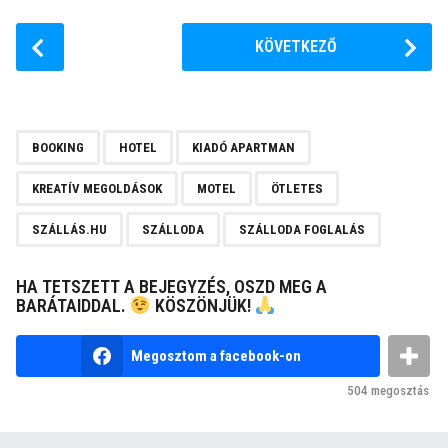
P
KÖVETKEZŐ
o
s
t
P
,
,
,
,
,
,
,
,
BOOKING
HOTEL
KIADÓ APARTMAN
a
g
KREATÍV MEGOLDÁSOK
MOTEL
ÖTLETES
i
SZÁLLÁS.HU
SZÁLLODA
SZÁLLODA FOGLALÁS
n
a
HA TETSZETT A BEJEGYZÉS, OSZD MEG A
t
BARÁTAIDDAL.
KÖSZÖNJÜK!
i
o
Megosztom a facebook-on
n
504
megosztás