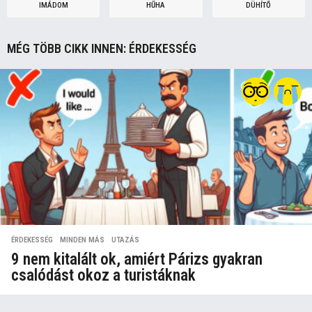
IMÁDOM
HŰHA
DÜHÍTŐ
MÉG TÖBB CIKK INNEN:
ÉRDEKESSÉG
ÉRDEKESSÉG
,
MINDEN MÁS
,
UTAZÁS
9 nem kitalált ok, amiért Párizs gyakran
csalódást okoz a turistáknak