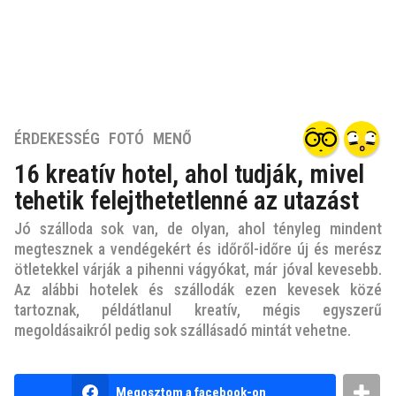
7
ÉRDEKESSÉG
,
FOTÓ
,
MENŐ
é
16 kreatív hotel, ahol tudják, mivel
v
tehetik felejthetetlenné az utazást
e
z
Jó szálloda sok van, de olyan, ahol tényleg mindent
e
megtesznek a vendégekért és időről-időre új és merész
l
ötletekkel várják a pihenni vágyókat, már jóval kevesebb.
ő
Az alábbi hotelek és szállodák ezen kevesek közé
t
tartoznak, példátlanul kreatív, mégis egyszerű
megoldásaikról pedig sok szállásadó mintát vehetne.
t
7
é
b
Megosztom a facebook-on