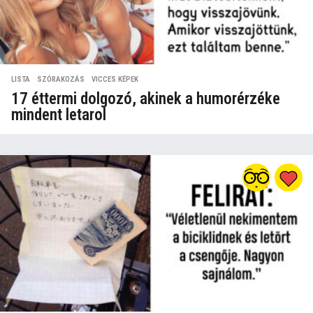
LISTA
,
SZÓRAKOZÁS
,
VICCES KÉPEK
17 éttermi dolgozó, akinek a humorérzéke
mindent letarol