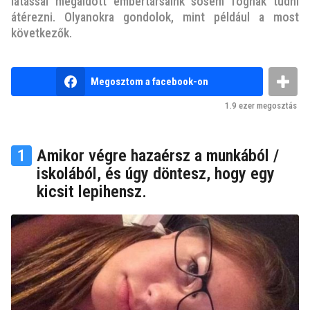
v
látással megáldott embertársaink sosem fognak tudni
átérezni. Olyanokra gondolok, mint például a most
e
következők.
z
e
l
b
Megosztom a facebook-on
ő
y
n
t
1.9 ezer
megosztás
e
t
m
k
1
Amikor végre hazaérsz a munkából /
u
t
iskolából, és úgy döntesz, hogy egy
y
kicsit lepihensz.
a