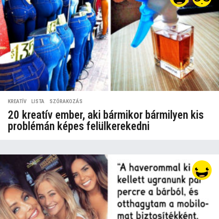
KREATÍV
,
LISTA
,
SZÓRAKOZÁS
20 kreatív ember, aki bármikor bármilyen kis
problémán képes felülkerekedni