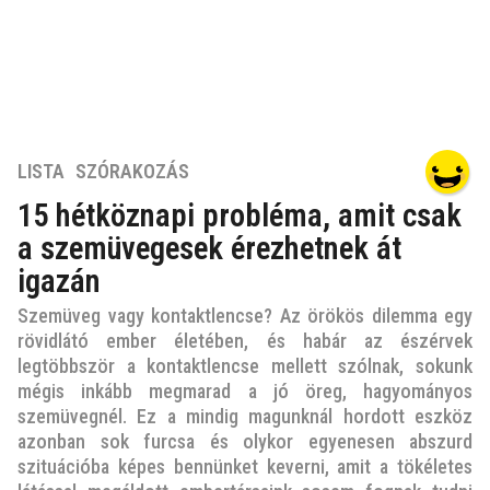
7
LISTA
,
SZÓRAKOZÁS
é
15 hétköznapi probléma, amit csak
v
a szemüvegesek érezhetnek át
e
z
igazán
e
Szemüveg vagy kontaktlencse? Az örökös dilemma egy
l
rövidlátó ember életében, és habár az észérvek
ő
legtöbbször a kontaktlencse mellett szólnak, sokunk
t
mégis inkább megmarad a jó öreg, hagyományos
t
szemüvegnél. Ez a mindig magunknál hordott eszköz
7
azonban sok furcsa és olykor egyenesen abszurd
é
szituációba képes bennünket keverni, amit a tökéletes