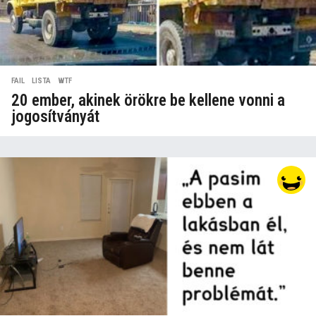
FAIL
,
LISTA
,
WTF
20 ember, akinek örökre be kellene vonni a
jogosítványát