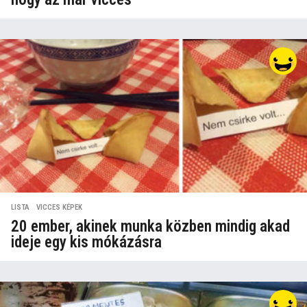
LISTA
,
VICCES KÉPEK
20 ember, akinek munka közben mindig akad
ideje egy kis mókázásra