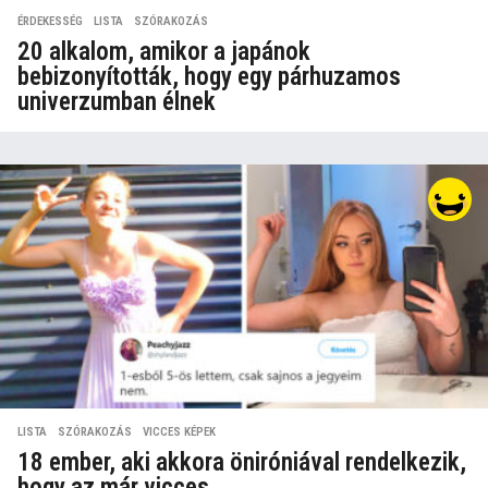
ÉRDEKESSÉG
,
LISTA
,
SZÓRAKOZÁS
20 alkalom, amikor a japánok
bebizonyították, hogy egy párhuzamos
univerzumban élnek
LISTA
,
SZÓRAKOZÁS
,
VICCES KÉPEK
18 ember, aki akkora öniróniával rendelkezik,
hogy az már vicces