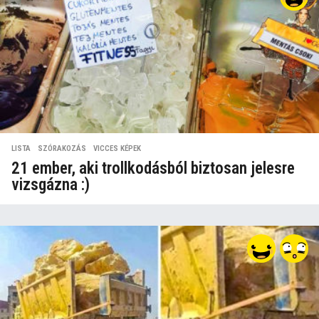
LISTA
,
SZÓRAKOZÁS
,
VICCES KÉPEK
21 ember, aki trollkodásból biztosan jelesre
vizsgázna :)