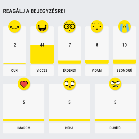
o
REAGÁLJ A BEJEGYZÉSRE!
n
2
44
7
8
10
CUKI
VICCES
ÉRDEKES
VIDÁM
SZOMORÚ
5
5
5
IMÁDOM
HŰHA
DÜHÍTŐ