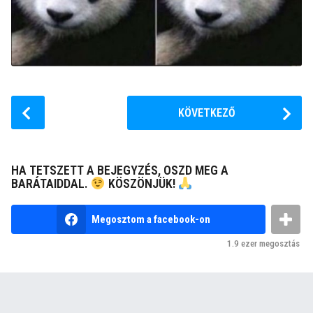
P
KÖVETKEZŐ
o
s
t
HA TETSZETT A BEJEGYZÉS, OSZD MEG A
P
BARÁTAIDDAL.
KÖSZÖNJÜK!
a
g
Megosztom a facebook-on
i
1.9 ezer
megosztás
n
a
t
i