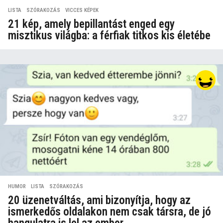
LISTA
,
SZÓRAKOZÁS
,
VICCES KÉPEK
21 kép, amely bepillantást enged egy
misztikus világba: a férfiak titkos kis életébe
HUMOR
,
LISTA
,
SZÓRAKOZÁS
20 üzenetváltás, ami bizonyítja, hogy az
ismerkedős oldalakon nem csak társra, de jó