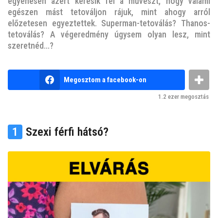
v
egyenesen azért keresik fel a művészt, hogy valami
egészen mást tetováljon rájuk, mint ahogy arról
e
előzetesen egyeztettek. Superman-tetoválás? Thanos-
z
tetoválás? A végeredmény úgysem olyan lesz, mint
e
szeretnéd...?
l
ő
t
b
Megosztom a facebook-on
y
t
n
1.2 ezer
megosztás
e
m
k
1
Szexi férfi hátsó?
u
t
y
a