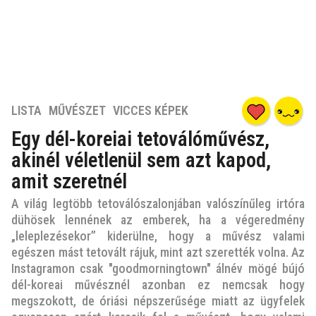
7
LISTA
,
MŰVÉSZET
,
VICCES KÉPEK
é
Egy dél-koreiai tetoválóművész,
v
akinél véletlenül sem azt kapod,
e
z
amit szeretnél
e
A világ legtöbb tetoválószalonjában valószínűleg irtóra
l
dühösek lennének az emberek, ha a végeredmény
ő
„leleplezésekor” kiderülne, hogy a művész valami
t
egészen mást tetovált rájuk, mint azt szerették volna. Az
t
Instagramon csak "goodmorningtown" álnév mögé bújó
7
dél-koreai művésznél azonban ez nemcsak hogy
é
megszokott, de óriási népszerűsége miatt az ügyfelek