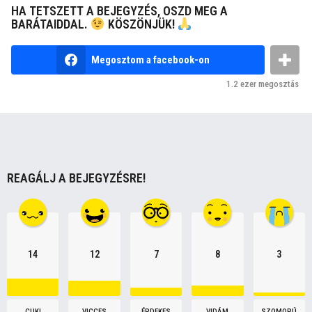
HA TETSZETT A BEJEGYZÉS, OSZD MEG A
P
BARÁTAIDDAL.
KÖSZÖNJÜK!
a
g
Megosztom a facebook-on
i
1.2 ezer
megosztás
n
a
t
i
o
REAGÁLJ A BEJEGYZÉSRE!
n
14
12
7
8
3
CUKI
VICCES
ÉRDEKES
VIDÁM
SZOMORÚ