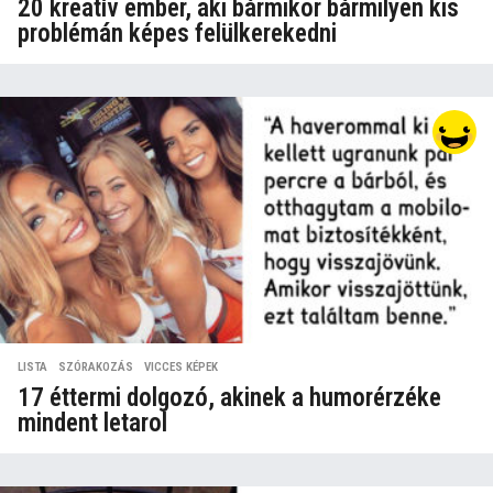
20 kreatív ember, aki bármikor bármilyen kis
problémán képes felülkerekedni
LISTA
,
SZÓRAKOZÁS
,
VICCES KÉPEK
17 éttermi dolgozó, akinek a humorérzéke
mindent letarol