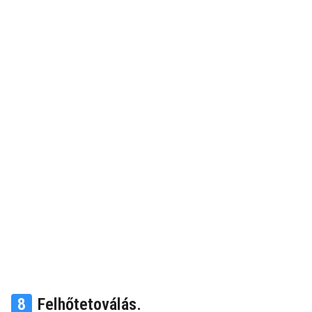
8
Felhőtetoválás.