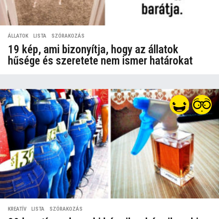
ÁLLATOK
,
LISTA
,
SZÓRAKOZÁS
19 kép, ami bizonyítja, hogy az állatok
hűsége és szeretete nem ismer határokat
KREATÍV
,
LISTA
,
SZÓRAKOZÁS