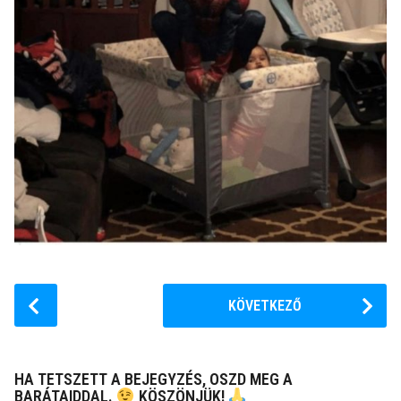
P
KÖVETKEZŐ
o
s
t
HA TETSZETT A BEJEGYZÉS, OSZD MEG A
P
BARÁTAIDDAL.
KÖSZÖNJÜK!