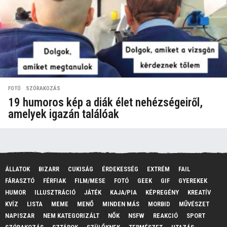
FOTÓ
,
SZÓRAKOZÁS
19 humoros kép a diák élet nehézségeiről,
amelyek igazán találóak
ÁLLATOK
BIZARR
CUKISÁG
ÉRDEKESSÉG
EXTRÉM
FAIL
FÁRASZTÓ
FÉRFIAK
FILM/MESE
FOTÓ
GEEK
GIF
GYEREKEK
HUMOR
ILLUSZTRÁCIÓ
JÁTÉK
KAJA/PIA
KÉPREGÉNY
KREATÍV
KVÍZ
LISTA
MEME
MENŐ
MINDEN MÁS
MORBID
MŰVÉSZET
NAPISZAR
NEM KATEGORIZÁLT
NŐK
NSFW
REAKCIÓ
SPORT