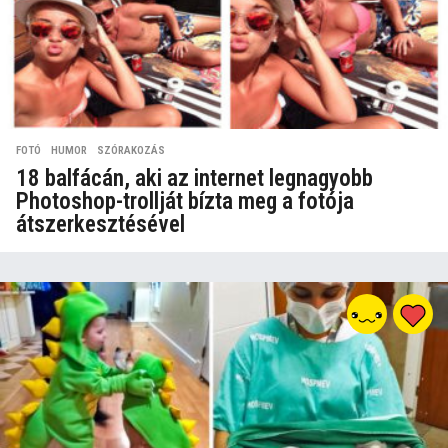
FOTÓ
,
HUMOR
,
SZÓRAKOZÁS
18 balfácán, aki az internet legnagyobb
Photoshop-trollját bízta meg a fotója
átszerkesztésével