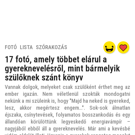
7
FOTÓ
,
LISTA
,
SZÓRAKOZÁS
é
17 fotó, amely többet elárul a
v
gyereknevelésről, mint bármelyik
e
z
szülőknek szánt könyv
e
Vannak dolgok, melyeket csak szülőként érthet meg az
l
ember igazán. Nem véletlenül szokták mondogatni
ő
nekünk a mi szüleink is, hogy "Majd ha neked is gyereked,
t
lesz, akkor megértesz engem…". Sok-sok álmatlan
t
éjszaka, csínytevések, folyamatos bosszankodás és egy
7
állandóan körülöttünk legyeskedő energiavámpír –
é
nagyjából ebből áll a gyereknevelés. Már ami a kevésbé