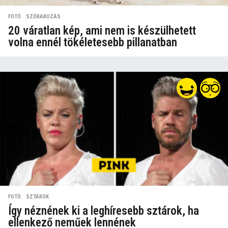
FOTÓ
,
SZÓRAKOZÁS
20 váratlan kép, ami nem is készülhetett
volna ennél tökéletesebb pillanatban
FOTÓ
,
SZTÁROK
Így néznének ki a leghíresebb sztárok, ha
ellenkező neműek lennének