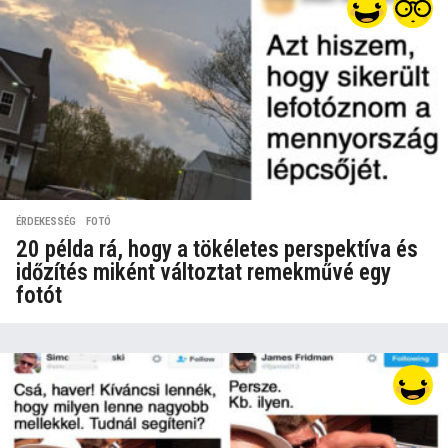
ÉRDEKESSÉG
,
FOTÓ
20 példa rá, hogy a tökéletes perspektíva és
időzítés miként változtat remekművé egy
fotót