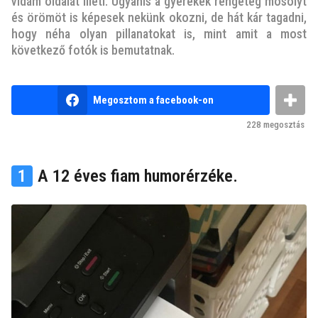
v
vidám oldalát illeti. Ugyanis a gyerekek rengeteg mosolyt
és örömöt is képesek nekünk okozni, de hát kár tagadni,
e
hogy néha olyan pillanatokat is, mint amit a most
z
következő fotók is bemutatnak.
e
l
ő
b
Megosztom a facebook-on
y
t
n
t
228
megosztás
e
m
k
1
A 12 éves fiam humorérzéke.
u
t
y
a