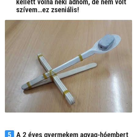
kellett volna neki adnom, de nem volt
szívem…ez zseniális!
5
A 2 éves gyermekem agyag-hóembert