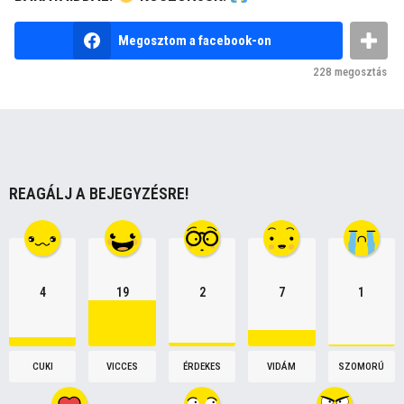
a
g
Megosztom a facebook-on
i
228
megosztás
n
a
t
i
o
REAGÁLJ A BEJEGYZÉSRE!
n
4
19
2
7
1
CUKI
VICCES
ÉRDEKES
VIDÁM
SZOMORÚ