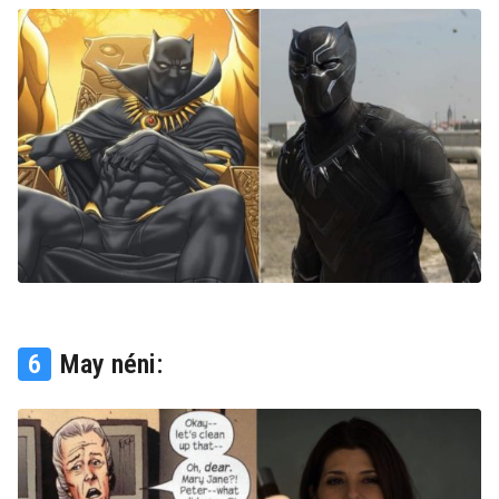
6
May néni: