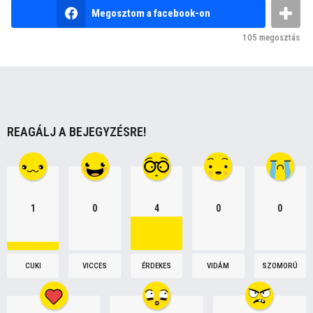
g
Megosztom a facebook-on
i
105
megosztás
n
a
t
i
o
REAGÁLJ A BEJEGYZÉSRE!
n
1
0
4
0
0
CUKI
VICCES
ÉRDEKES
VIDÁM
SZOMORÚ