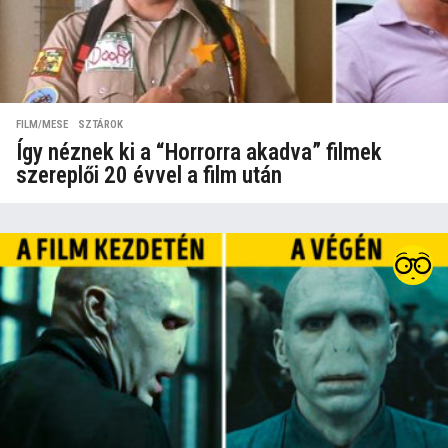
FILM/MESE
,
SZTÁROK
Így néznek ki a “Horrorra akadva” filmek
szereplői 20 évvel a film után