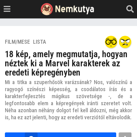
7
FILM/MESE
,
LISTA
é
18 kép, amely megmutatja, hogyan
v
néztek ki a Marvel karakterek az
e
z
eredeti képregényben
e
Mi a titka a szuperhősök varázsának? Nos, valószínű a
l
ragyogó színészi képesség, a csodálatos írás és a
ő
karakterfejlesztés mágikus szövetsége -, de a
t
legfontosabb elem a képregények iránti szeretet volt.
t
Néha azonban néhány dolgot fel kell áldozni, még akkor
7
is, ha ez azt jelenti, hogy az eredeti verziótól eltávolodik.
é
v
b