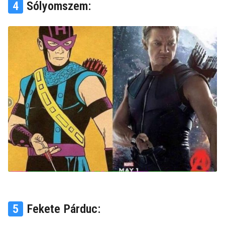
4
Sólyomszem:
5
Fekete Párduc: