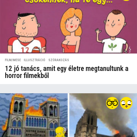
FILM/MESE
,
ILLUSZTRÁCIÓ
,
SZÓRAKOZÁS
12 jó tanács, amit egy életre megtanultunk a
horror filmekből