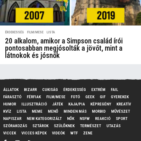
ÉRDEKESSÉG
,
FILM/MESE
,
LISTA
20 alkalom, amikor a Simpson család írói
pontosabban megjósolták a jövőt, mint a
látnokok és jósnők
ÁLLATOK
BIZARR
CUKISÁG
ÉRDEKESSÉG
EXTRÉM
FAIL
FÁRASZTÓ
FÉRFIAK
FILM/MESE
FOTÓ
GEEK
GIF
GYEREKEK
HUMOR
ILLUSZTRÁCIÓ
JÁTÉK
KAJA/PIA
KÉPREGÉNY
KREATÍV
KVÍZ
LISTA
MEME
MENŐ
MINDEN MÁS
MORBID
MŰVÉSZET
NAPISZAR
NEM KATEGORIZÁLT
NŐK
NSFW
REAKCIÓ
SPORT
SZÓRAKOZÁS
SZTÁROK
SZÜLŐKNEK
TERMÉSZET
UTAZÁS
VICCEK
VICCES KÉPEK
VIDEÓK
WTF
ZENE