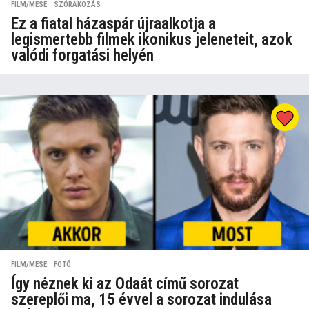
FILM/MESE
,
SZÓRAKOZÁS
Ez a fiatal házaspár újraalkotja a
legismertebb filmek ikonikus jeleneteit, azok
valódi forgatási helyén
FILM/MESE
,
FOTÓ
Így néznek ki az Odaát című sorozat
szereplői ma, 15 évvel a sorozat indulása