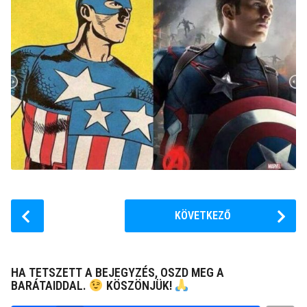
P
KÖVETKEZŐ
o
s
t
HA TETSZETT A BEJEGYZÉS, OSZD MEG A
P
BARÁTAIDDAL.
KÖSZÖNJÜK!
a