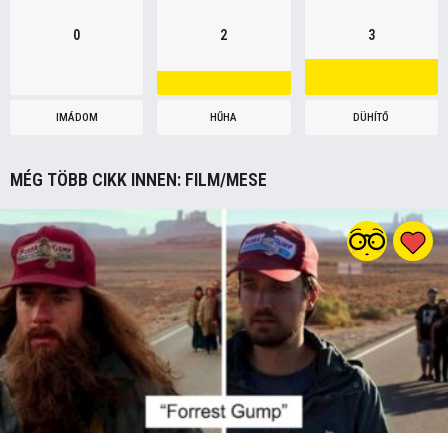
0
2
3
IMÁDOM
HŰHA
DÜHÍTŐ
MÉG TÖBB CIKK INNEN:
FILM/MESE