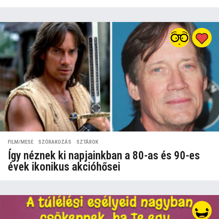
FILM/MESE
,
SZÓRAKOZÁS
,
SZTÁROK
Így néznek ki napjainkban a 80-as és 90-es
évek ikonikus akcióhősei