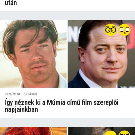
után
FILM/MESE
,
SZTÁROK
Így néznek ki a Múmia című film szereplői
napjainkban