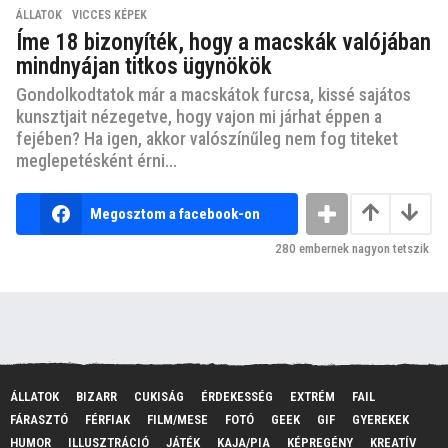
ÁLLATOK
,
VICCES KÉPEK
Íme 18 bizonyíték, hogy a macskák valójában
mindnyájan titkos ügynökök
Gondolkodtatok már a macskátok furcsa, kissé sajátos
kunsztjait nézegetve, hogy vajon mi járhat éppen a
fejében? Ha igen, akkor valószínűleg nem fog titeket
meglepetésként érni...
Megosztom a facebook-on
280
embernek nagyon tetszik
ÁLLATOK
BIZARR
CUKISÁG
ÉRDEKESSÉG
EXTRÉM
FAIL
FÁRASZTÓ
FÉRFIAK
FILM/MESE
FOTÓ
GEEK
GIF
GYEREKEK
HUMOR
ILLUSZTRÁCIÓ
JÁTÉK
KAJA/PIA
KÉPREGÉNY
KREATÍV