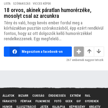
LISTA
,
SZÓRAKOZÁS
,
VICCES KÉPEK
18 orvos, akinek páratlan humorérzéke,
mosolyt csal az arcunkra
Tény és való, hogy kevés ember fordul meg a
kórházakban pusztán szórakozásból, épp ezért rendkívül
fontos, hogy az ott dolgozók kellő humorérzékkel
rendelkezzenek. Egy megfelelő...
Megosztom a facebook-on
267
embernek nagyon tetszik
ÁLLATOK
BIZARR
CUKISÁG
ÉRDEKESSÉG
EXTRÉM
FAIL
FÁRASZTÓ
FÉRFIAK
FILM/MESE
FOTÓ
GEEK
GIF
GYEREKEK
HUMOR
ILLUSZTRÁCIÓ
JÁTÉK
KAJA/PIA
KÉPREGÉNY
KREATÍV