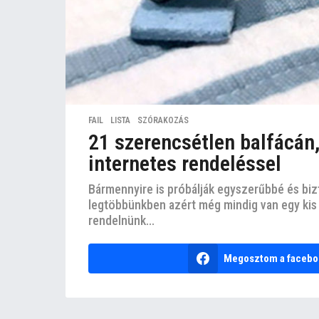
FAIL
,
LISTA
,
SZÓRAKOZÁS
21 szerencsétlen balfácán,
internetes rendeléssel
Bármennyire is próbálják egyszerűbbé és biz
legtöbbünkben azért még mindig van egy kis 
rendelnünk...
Megosztom a facebo