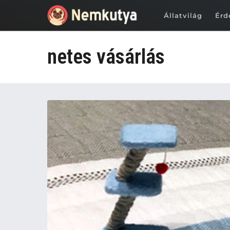
Állatvilág
Érd
netes vásárlás