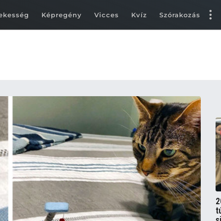
ekesség
Képregény
Vicces
Kvíz
Szórakozás
2
t
s