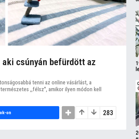
 aki csúnyán befürdött az
1
l
tonságosabbá tenni az online vásárlást, a
természetes ,,félsz", amikor ilyen módon kell
283
ok-on
2
e