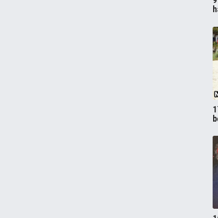
h
1
b