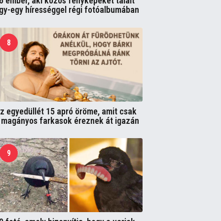
6 ember, aki közös fényképeket talált
gy-egy hírességgel régi fotóalbumában
8
z egyedüllét 15 apró öröme, amit csak
 magányos farkasok éreznek át igazán
9