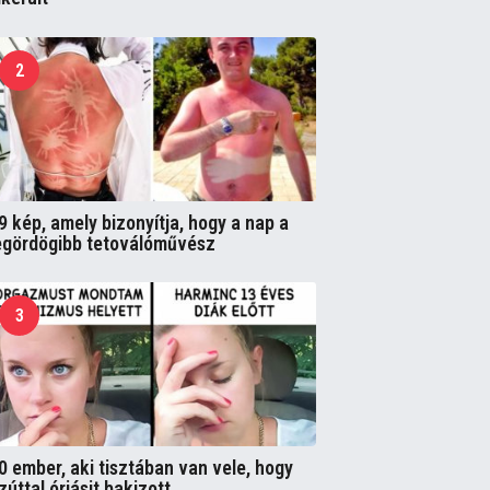
2
9 kép, amely bizonyítja, hogy a nap a
egördögibb tetoválóművész
3
0 ember, aki tisztában van vele, hogy
zúttal óriásit bakizott