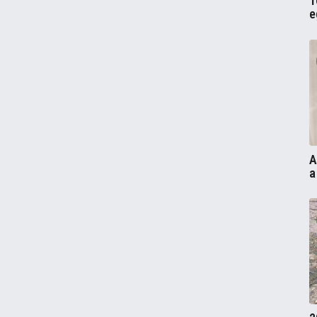
1
e
A
a