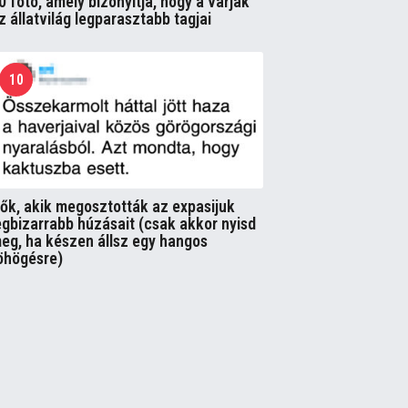
0 fotó, amely bizonyítja, hogy a varjak
z állatvilág legparasztabb tagjai
10
ők, akik megosztották az expasijuk
egbizarrabb húzásait (csak akkor nyisd
eg, ha készen állsz egy hangos
öhögésre)