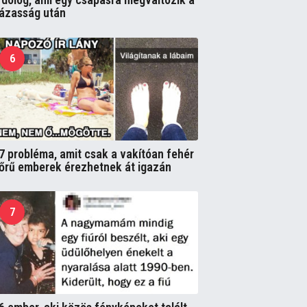
ázasság után
6
7 probléma, amit csak a vakítóan fehér
őrű emberek érezhetnek át igazán
7