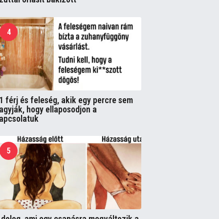
4
1 férj és feleség, akik egy percre sem
agyják, hogy ellaposodjon a
apcsolatuk
5
 dolog, ami egy csapásra megváltozik a