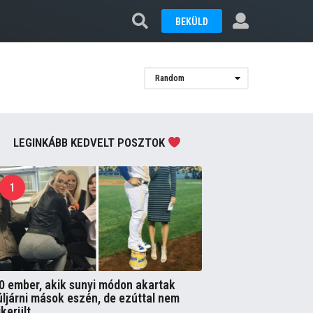
BEKÜLD
Random
LEGINKÁBB KEDVELT POSZTOK
1
0 ember, akik sunyi módon akartak
úljárni mások eszén, de ezúttal nem
ikerült