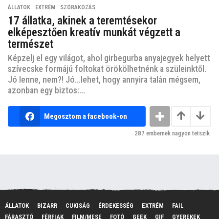
ÁLLATOK
,
EXTRÉM
,
SZÓRAKOZÁS
17 állatka, akinek a teremtésekor
elképesztően kreatív munkát végzett a
természet
Képzelj el egy világot, ahol girbegurba anyajegyek helyett
szívecske formájú foltokat örökölhetnénk a szüleinktől.
Jó lenne, nem?! Jó...lehet, hogy annyira talán mégsem,
azonban egy biztos:...
Megosztom a facebook-on
287
embernek nagyon tetszik
ÁLLATOK
BIZARR
CUKISÁG
ÉRDEKESSÉG
EXTRÉM
FAIL
FÁRASZTÓ
FÉRFIAK
FILM/MESE
FOTÓ
GEEK
GIF
GYEREKEK